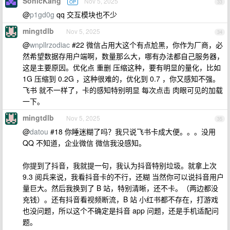
SonicKang
Nov 5, 2025
OP
33
@
p1gd0g
qq 交互模块也不少
mingtdlb
Nov 5, 2025
34
@
wnpllrzodiac
#22 微信占用大这个有点尬黑，你作为厂商，必
然希望数据存用户端啊，数量那么大，哪有办法都自己服务器，
这是主要原因。优化点 重删 压缩这种，要有明显的量化，比如
1G 压缩到 0.2G ，这种很难的，优化到 0.7 ，你又感知不强。
飞书 就不一样了，卡的感知特别明显 每次点击 肉眼可见的加载
一下。
mingtdlb
Nov 5, 2025
35
@
datou
#18 你睡迷糊了吗？我只说飞书卡成大便。。。没用
QQ 不知道，企业微信 微信我没感知。
你提到了抖音，我就提一句，我认为抖音特别垃圾。就拿上次
9.3 阅兵来说，我看抖音卡的不行，还糊 当然你可以说抖音用户
量巨大。然后我换到了 B 站，特别清晰，还不卡。（两边都没
充钱）。还有抖音看视频断流，B 站 小红书都不存在，打游戏
也没问题，所以这个不确定是抖音 app 问题，还是手机适配问
题。