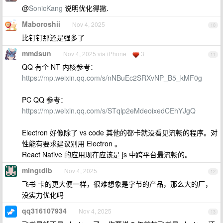
@
SonicKang
说明优化得撇.
Maboroshii
Nov 4, 2025
10
比钉钉那还是强多了
mmdsun
Nov 4, 2025 via iPhone
3
11
QQ 有个 NT 内核参考：
https://mp.weixin.qq.com/s/nNBuEc2SRXvNP_B5_kMF0g
PC QQ 参考：
https://mp.weixin.qq.com/s/STqlp2eMdeoixedCEhYJgQ
Electron 好像除了 vs code 其他的都卡就没看见流畅的程序。对
性能有要求建议别用 Electron 。
React Native 的应用现在应该是 js 中跨平台最流畅的。
mingtdlb
Nov 4, 2025
12
飞书 卡的更大便一样，很难想象是字节的产品，那么大的厂，
没实力优化吗
qq316107934
Nov 4, 2025
13