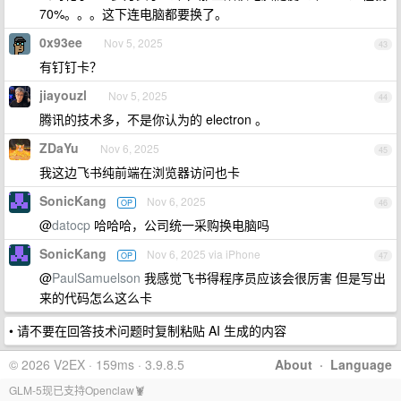
70%。。。这下连电脑都要换了。
0x93ee
Nov 5, 2025
43
有钉钉卡？
jiayouzl
Nov 5, 2025
44
腾讯的技术多，不是你认为的 electron 。
ZDaYu
Nov 6, 2025
45
我这边飞书纯前端在浏览器访问也卡
SonicKang
Nov 6, 2025
OP
46
@
datocp
哈哈哈，公司统一采购换电脑吗
SonicKang
Nov 6, 2025 via iPhone
OP
47
@
PaulSamuelson
我感觉飞书得程序员应该会很厉害 但是写出
来的代码怎么这么卡
• 请不要在回答技术问题时复制粘贴 AI 生成的内容
© 2026 V2EX · 159ms · 3.9.8.5
About
·
Language
GLM-5现已支持Openclaw🦞