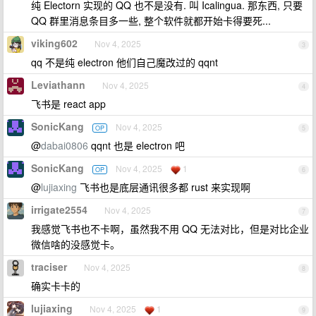
纯 Electorn 实现的 QQ 也不是没有. 叫 Icalingua. 那东西, 只要
QQ 群里消息条目多一些, 整个软件就都开始卡得要死...
viking602
Nov 4, 2025
3
qq 不是纯 electron 他们自己魔改过的 qqnt
Leviathann
Nov 4, 2025
4
飞书是 react app
SonicKang
Nov 4, 2025
OP
5
@
dabai0806
qqnt 也是 electron 吧
SonicKang
Nov 4, 2025
1
OP
6
@
lujiaxing
飞书也是底层通讯很多都 rust 来实现啊
irrigate2554
Nov 4, 2025
7
我感觉飞书也不卡啊，虽然我不用 QQ 无法对比，但是对比企业
微信啥的没感觉卡。
traciser
Nov 4, 2025
8
确实卡卡的
lujiaxing
Nov 4, 2025
1
9