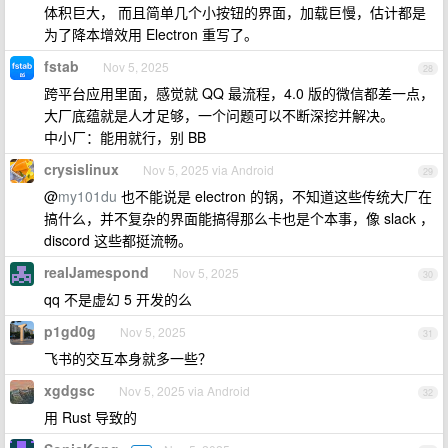
体积巨大， 而且简单几个小按钮的界面，加载巨慢，估计都是
为了降本增效用 Electron 重写了。
fstab
Nov 5, 2025
28
跨平台应用里面，感觉就 QQ 最流程，4.0 版的微信都差一点，
大厂底蕴就是人才足够，一个问题可以不断深挖并解决。
中小厂：能用就行，别 BB
crysislinux
Nov 5, 2025 via Android
29
@
my101du
也不能说是 electron 的锅，不知道这些传统大厂在
搞什么，并不复杂的界面能搞得那么卡也是个本事，像 slack ，
discord 这些都挺流畅。
realJamespond
Nov 5, 2025
30
qq 不是虚幻 5 开发的么
p1gd0g
Nov 5, 2025
31
飞书的交互本身就多一些？
xgdgsc
Nov 5, 2025 via Android
32
用 Rust 导致的