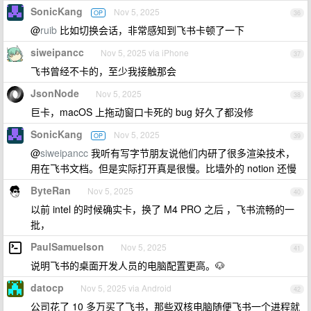
SonicKang
Nov 5, 2025
OP
36
@
ruib
比如切换会话，非常感知到飞书卡顿了一下
siweipancc
Nov 5, 2025 via iPhone
37
飞书曾经不卡的，至少我接触那会
JsonNode
Nov 5, 2025
38
巨卡，macOS 上拖动窗口卡死的 bug 好久了都没修
SonicKang
Nov 5, 2025
OP
39
@
siweipancc
我听有写字节朋友说他们内研了很多渲染技术，
用在飞书文档。但是实际打开真是很慢。比墙外的 notion 还慢
ByteRan
Nov 5, 2025
40
以前 intel 的时候确实卡，换了 M4 PRO 之后 ，飞书流畅的一
批，
PaulSamuelson
Nov 5, 2025
41
说明飞书的桌面开发人员的电脑配置更高。🐶
datocp
Nov 5, 2025 via Android
42
公司花了 10 多万买了飞书，那些双核电脑随便飞书一个进程就