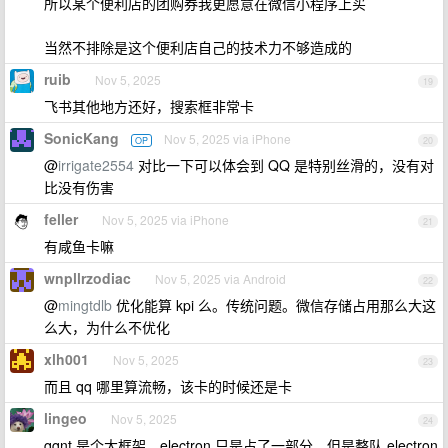
所以某个便利店的团购券我更愿意在微信小程序上买
当然不排除是这个便利店自己的技术力不够造成的
ruib
Nov 5, 2025
19
飞书其他地方还好，搜索框非常卡
SonicKang
Nov 5, 2025 via iPhone
OP
20
@
irrigate2554
对比一下可以体会到 QQ 是特别丝滑的，没有对
比没有伤害
feller
Nov 5, 2025 via iPhone
21
有咸鱼卡嘛
wnpllrzodiac
Nov 5, 2025 via Android
22
@
mingtdlb
优化能算 kpi 么。传统问题。微信存储占用那么大这
么大，为什么不优化
xlh001
Nov 5, 2025
23
而且 qq 哪里算流畅，该卡的时候还是卡
lingeo
Nov 5, 2025
24
qqnt 是个大框架，electron 只是占了一部分，但是整队 electron