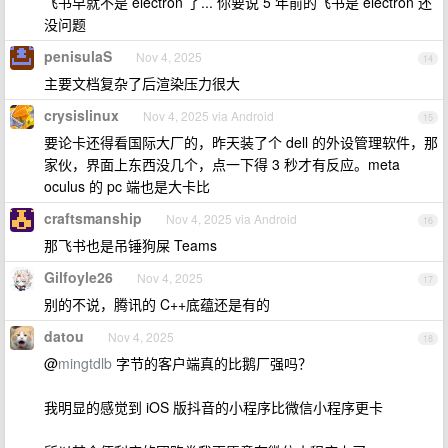
飞书早就不是 electron 了... 你要说 5 年前的飞书是 electron 还
没问题
penisulaS
Nov 4, 2025
14
主要文档复杂了后渲染压力很大
crysislinux
Nov 4, 2025 via Android
15
要论卡还得看国际大厂的，昨天装了个 dell 的外设管理软件，那
家伙，界面上东西没几个，点一下得 3 秒才有反应。meta
oculus 的 pc 端也是大卡比
craftsmanship
Nov 4, 2025 via Android
16
那飞书也是吊锤狗屎 Teams
Gilfoyle26
Nov 4, 2025
17
别的不说，腾讯的 C++底蕴还是有的
datou
Nov 4, 2025
18
@
mingtdlb
字节的客户端真的比鹅厂强吗？
我明显的感觉到 iOS 版抖音的小程序比微信小程序更卡