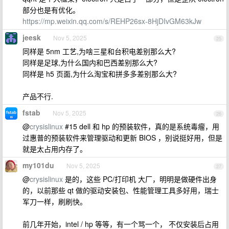
部分也是有优化。
https://mp.weixin.qq.com/s/REHP26sx-8HjDIvGM63kJw
jeesk
Nov 5, 2025
25
同样是 5nm 工艺,为啥三星和台积电差别那么大?
同样是足球,为什么国内和巴西差别那么大?
同样是 h5 页面,为什么淘宝和拼多多差别那么大?
产品不行.
fstab
Nov 5, 2025
26
@
crysislinux
#15 dell 和 hp 的预装软件，真的是系统毒瘤，用
过惠普的预装软件来管理驱动和更新 BIOS ，别说挺好用，但是
就是太占用内存了。
my101du
Nov 5, 2025
27
@
crysislinux
是的，这些 PC/打印机 大厂，明明是做硬件出身
的，以前那些 qt 做的驱动安装包、性能管理工具多好用，瑞士
军刀一样，刷刷快。
前几年开始，intel / hp 等等，有一个骂一个， 不仅安装后占用