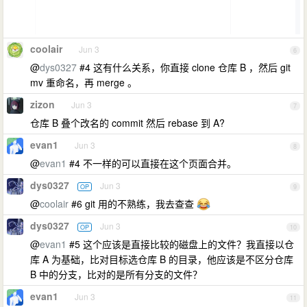
coolair
Jun 3
6
@
dys0327
#4 这有什么关系，你直接 clone 仓库 B ，然后 git
mv 重命名，再 merge 。
zizon
Jun 3
7
仓库 B 叠个改名的 commit 然后 rebase 到 A?
evan1
Jun 3
8
@
evan1
#4 不一样的可以直接在这个页面合并。
dys0327
Jun 3
OP
9
@
coolair
#6 git 用的不熟练，我去查查
dys0327
Jun 3
OP
10
@
evan1
#5 这个应该是直接比较的磁盘上的文件？我直接以仓
库 A 为基础，比对目标选仓库 B 的目录，他应该是不区分仓库
B 中的分支，比对的是所有分支的文件？
evan1
Jun 3
11