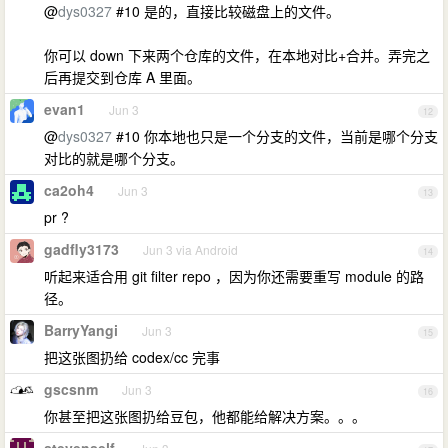
@
dys0327
#10 是的，直接比较磁盘上的文件。
你可以 down 下来两个仓库的文件，在本地对比+合并。弄完之
后再提交到仓库 A 里面。
evan1
Jun 3
12
@
dys0327
#10 你本地也只是一个分支的文件，当前是哪个分支
对比的就是哪个分支。
ca2oh4
Jun 3
13
pr ?
gadfly3173
Jun 3 via Android
14
听起来适合用 git filter repo ，因为你还需要重写 module 的路
径。
BarryYangi
Jun 3
15
把这张图扔给 codex/cc 完事
gscsnm
Jun 3
16
你甚至把这张图扔给豆包，他都能给解决方案。。。