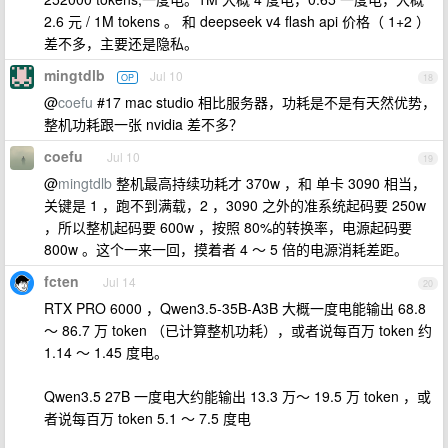
2.6 元 / 1M tokens 。 和 deepseek v4 flash api 价格（ 1+2 ）
差不多，主要还是隐私。
mingtdlb
Jul 10
OP
18
@
coefu
#17 mac studio 相比服务器，功耗是不是有天然优势，
整机功耗跟一张 nvidia 差不多？
coefu
Jul 10
19
@
mingtdlb
整机最高持续功耗才 370w ，和 单卡 3090 相当，
关键是 1 ，跑不到满载，2 ，3090 之外的准系统起码要 250w
，所以整机起码要 600w ，按照 80%的转换率，电源起码要
800w 。这个一来一回，摸着者 4 ～ 5 倍的电源消耗差距。
fcten
Jul 14
20
RTX PRO 6000 ，Qwen3.5-35B-A3B 大概一度电能输出 68.8
～ 86.7 万 token （已计算整机功耗），或者说每百万 token 约
1.14 ～ 1.45 度电。
Qwen3.5 27B 一度电大约能输出 13.3 万～ 19.5 万 token ，或
者说每百万 token 5.1 ～ 7.5 度电