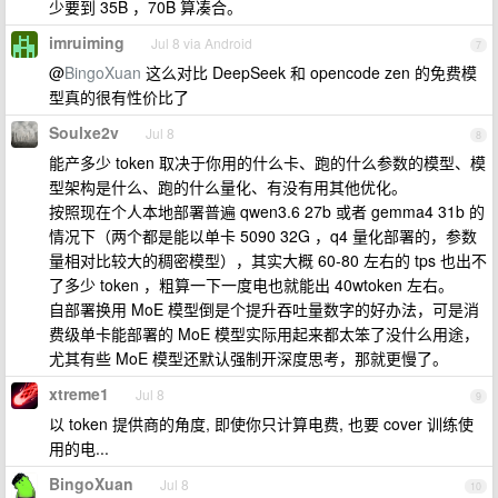
少要到 35B ，70B 算凑合。
imruiming
Jul 8 via Android
7
@
BingoXuan
这么对比 DeepSeek 和 opencode zen 的免费模
型真的很有性价比了
Soulxe2v
Jul 8
8
能产多少 token 取决于你用的什么卡、跑的什么参数的模型、模
型架构是什么、跑的什么量化、有没有用其他优化。
按照现在个人本地部署普遍 qwen3.6 27b 或者 gemma4 31b 的
情况下（两个都是能以单卡 5090 32G ，q4 量化部署的，参数
量相对比较大的稠密模型），其实大概 60-80 左右的 tps 也出不
了多少 token ，粗算一下一度电也就能出 40wtoken 左右。
自部署换用 MoE 模型倒是个提升吞吐量数字的好办法，可是消
费级单卡能部署的 MoE 模型实际用起来都太笨了没什么用途，
尤其有些 MoE 模型还默认强制开深度思考，那就更慢了。
xtreme1
Jul 8
9
以 token 提供商的角度, 即使你只计算电费, 也要 cover 训练使
用的电...
BingoXuan
Jul 8
10