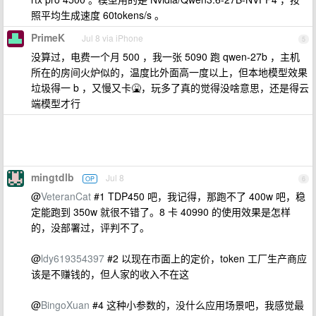
照平均生成速度 60tokens/s 。
PrimeK
Jul 8 via iPhone
5
没算过，电费一个月 500 ，我一张 5090 跑 qwen-27b ，主机
所在的房间火炉似的，温度比外面高一度以上，但本地模型效果
垃圾得一 b ，又慢又卡🤮，玩多了真的觉得没啥意思，还是得云
端模型才行
mingtdlb
Jul 8
OP
6
@
VeteranCat
#1 TDP450 吧，我记得，那跑不了 400w 吧，稳
定能跑到 350w 就很不错了。8 卡 40990 的使用效果是怎样
的，没部署过，评判不了。
@
ldy619354397
#2 以现在市面上的定价，token 工厂生产商应
该是不赚钱的，但人家的收入不在这
@
BingoXuan
#4 这种小参数的，没什么应用场景吧，我感觉最