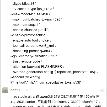
--dtype bfloat16 \
--kv-cache-dtype fp8_e4m3 \
--max-model-len 147456 \
--max-num-batched-tokens 4096 \
--max-num-seqs 4 \
--enable-chunked-prefill \
--enable-prefix-caching \
--enable-auto-tool-choice \
--tool-call-parser qwen3_xml \
--reasoning-parser qwen3 \
--gpu-memory-utilization 0.95 \
--trust-remote-code \
--attention-backend FLASHINFER \
--override-generation-config '{"repetition_penalty": 1.05}' \
--speculative-config
'{"method":"mtp","num_speculative_tokens":3}'
coefu
Jul 10
17
mac studio ultra 跑 qwen3.6 27B Q8,功耗维持在 150w/h 左
右。263k context 平均能到 10token/s ，36000 token/h * 7 =
252000 tokens,一度电。1M 大概 4 度电，0.65 一度电，大概