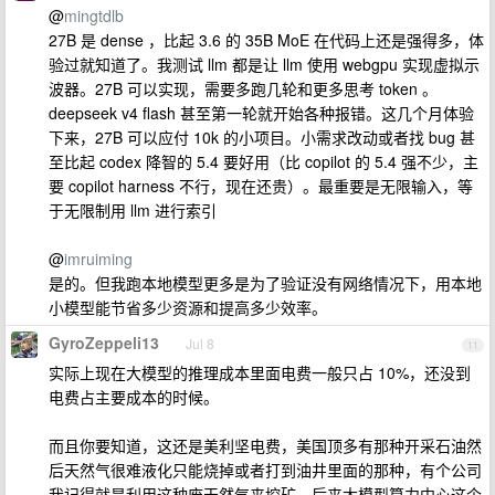
@
mingtdlb
27B 是 dense ，比起 3.6 的 35B MoE 在代码上还是强得多，体
验过就知道了。我测试 llm 都是让 llm 使用 webgpu 实现虚拟示
波器。27B 可以实现，需要多跑几轮和更多思考 token 。
deepseek v4 flash 甚至第一轮就开始各种报错。这几个月体验
下来，27B 可以应付 10k 的小项目。小需求改动或者找 bug 甚
至比起 codex 降智的 5.4 要好用（比 copilot 的 5.4 强不少，主
要 copilot harness 不行，现在还贵）。最重要是无限输入，等
于无限制用 llm 进行索引
@
imruiming
是的。但我跑本地模型更多是为了验证没有网络情况下，用本地
小模型能节省多少资源和提高多少效率。
GyroZeppeli13
Jul 8
11
实际上现在大模型的推理成本里面电费一般只占 10%，还没到
电费占主要成本的时候。
而且你要知道，这还是美利坚电费，美国顶多有那种开采石油然
后天然气很难液化只能烧掉或者打到油井里面的那种，有个公司
我记得就是利用这种废天然气来挖矿，后来大模型算力中心这个