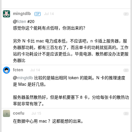
mingtdlb
Jul 14
OP
21
@
fcten
#20
感觉你这个能耗有点低呀，你测出来的？
另外 N 卡比 mac 电力成本低，不应该吧，n 卡插上服务器，服
务器那功耗，都有三百左右了，而且单卡的功耗就挺高的。工作
站的卡功耗设计不是应该更低么，毕竟电源、散热都没办法更服
务器比
fcten
Jul 14
22
@
mingtdlb
比较的是输出相同 token 的能耗。N 卡的推理速度
是 Mac 是好几倍。
服务器虽然散热好，但是单机要塞下 8 卡，分给每张卡的散热功
率就非常有限了。
coefu
Jul 15
23
在数据中心用 mac ？这都能想的出来。