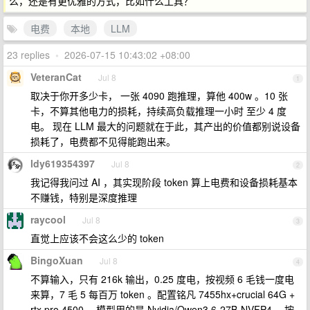
么，还是有更优雅的方式，比如什么工具？
电费
本地
LLM
23 replies
•
2026-07-15 10:43:02 +08:00
VeteranCat
Jul 8
1
取决于你开多少卡， 一张 4090 跑推理，算他 400w 。10 张
卡，不算其他电力的损耗，持续高负载推理一小时 至少 4 度
电。 现在 LLM 最大的问题就在于此，其产出的价值都别说设备
损耗了，电费都不见得能跑出来。
ldy619354397
Jul 8
2
我记得我问过 AI ，其实现阶段 token 算上电费和设备损耗基本
不赚钱，特别是深度推理
raycool
Jul 8
3
直觉上应该不会这么少的 token
BingoXuan
Jul 8
4
不算输入，只有 216k 输出，0.25 度电，按视频 6 毛钱一度电
来算，7 毛 5 每百万 token 。配置铭凡 7455hx+crucial 64G +
rtx pro 4500 。模型用的是 Nvidia/Qwen3.6-27B-NVFP4 ，按