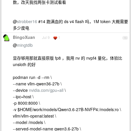
数，改天我找两张卡测试看看
@
strobber16
#14 跑满血的 ds v4 flash 吗，1M token 大概需要
多少度电
BingoXuan
Jul 9
1
16
@
mingtdlb
显存够用那就直接原版 fp8 ，我用 nv 的 nvpf4 量化，体验比
unsloth 的好
podman run -d --rm \
--name vllm-qwen36-27b \
--device
nvidia.com/gpu=all
\
--ipc=host \
-p 8000:8000 \
-v $HOME/work/models/Qwen3.6-27B-NVFP4:/models:ro \
vllm/vllm-openai:latest \
--model /models \
--served-model-name qwen3.6-27b \