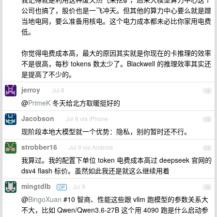
公司也搞了，股价也是一飞冲天。但其他的算力中心要么就是蹭
当地电网，要么准备用核电。这个电力成本都未必比你家用电费
低。
你觉得电费成本高，最大的原因其实就是你现在的卡推理的效率
不是很高，每秒 tokens 数太少了。Blackwell 的推理效率其实还
是提高了不少的。
jerroy
Jul 8
12
@
PrimeK
冬天给北方取暖挺好的
Jacobson
Jul 9 via iPhone
13
现阶段本地大模型就一个优势：隐私，别的暂时还不行。
strobber16
Jul 9 via Android
14
我算过。我的配置下单位 token 电费成本高过 deepseek 官网的
dsv4 flash 标价。虽然如此我还是就这么继续用着
mingtdlb
Jul 9
OP
15
@
BingoXuan
#10 智商、性能这些跟 vllm 跑模型的参数关系大
不大，比如 Qwen/Qwen3.6-27B 这个用 4090 跑是什么启动参