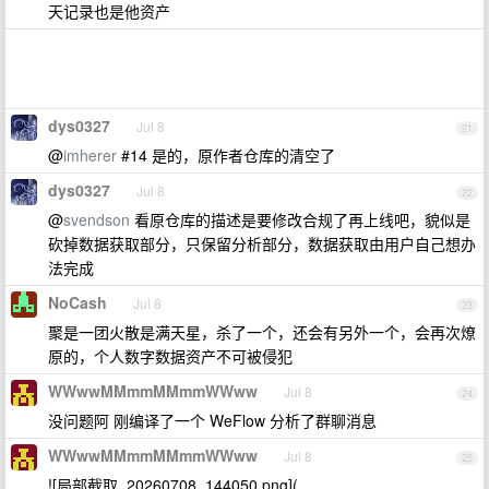
天记录也是他资产
dys0327
Jul 8
21
@
imherer
#14 是的，原作者仓库的清空了
dys0327
Jul 8
22
@
svendson
看原仓库的描述是要修改合规了再上线吧，貌似是
砍掉数据获取部分，只保留分析部分，数据获取由用户自己想办
法完成
NoCash
Jul 8
23
聚是一团火散是满天星，杀了一个，还会有另外一个，会再次燎
原的，个人数字数据资产不可被侵犯
WWwwMMmmMMmmWWww
Jul 8
24
没问题阿 刚编译了一个 WeFlow 分析了群聊消息
WWwwMMmmMMmmWWww
Jul 8
25
![局部截取_20260708_144050.png](