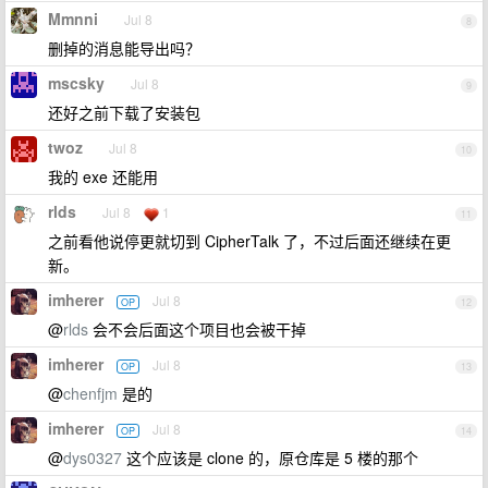
Mmnni
Jul 8
8
删掉的消息能导出吗？
mscsky
Jul 8
9
还好之前下载了安装包
twoz
Jul 8
10
我的 exe 还能用
rlds
Jul 8
1
11
之前看他说停更就切到 CipherTalk 了，不过后面还继续在更
新。
imherer
Jul 8
OP
12
@
rlds
会不会后面这个项目也会被干掉
imherer
Jul 8
OP
13
@
chenfjm
是的
imherer
Jul 8
OP
14
@
dys0327
这个应该是 clone 的，原仓库是 5 楼的那个