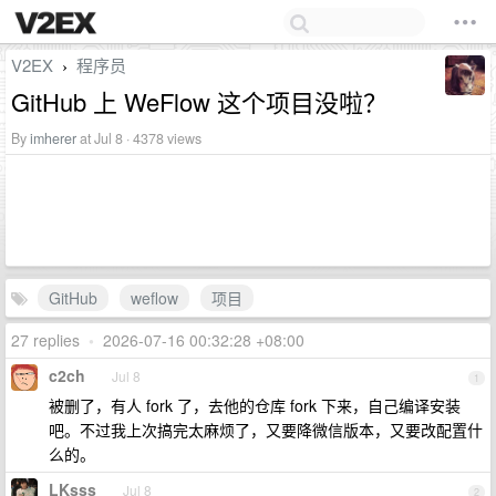
V2EX
程序员
›
GitHub 上 WeFlow 这个项目没啦？
By
imherer
at Jul 8 · 4378 views
GitHub
weflow
项目
27 replies
•
2026-07-16 00:32:28 +08:00
c2ch
Jul 8
1
被删了，有人 fork 了，去他的仓库 fork 下来，自己编译安装
吧。不过我上次搞完太麻烦了，又要降微信版本，又要改配置什
么的。
LKsss
Jul 8
2