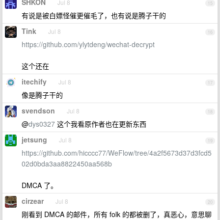
SHKON
Jul 8
15
有说是被白嫖怪催更催毛了，也有说是腾子干的
Tink
Jul 8
16
https://github.com/ylytdeng/wechat-decrypt
这个还在
itechify
Jul 8
17
像是腾子干的
svendson
Jul 8
18
@
dys0327
这个我看原作者也在更新东西
jetsung
Jul 8
19
https://github.com/hicccc77/WeFlow/tree/4a2f5673d37d3fcd5
02d0bda3aa8822450aa568b
DMCA 了。
cirzear
Jul 8
20
刚看到 DMCA 的邮件，所有 folk 的都被删了，真恶心，意思聊