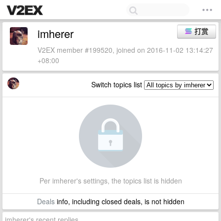
imherer
打赏
V2EX member #199520, joined on 2016-11-02 13:14:27
+08:00
Switch topics list
Per imherer's settings, the topics list is hidden
Deals
info, including closed deals, is not hidden
imherer's recent replies