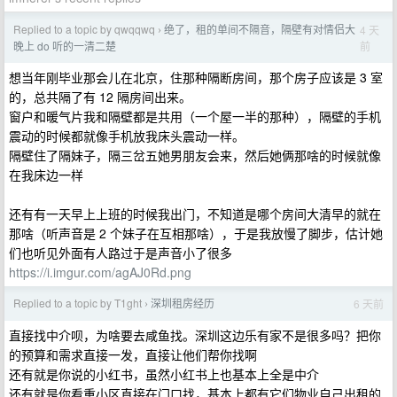
Replied to a topic by qwqqwq
绝了，租的单间不隔音，隔壁有对情侣大
4 天
›
前
晚上 do 听的一清二楚
想当年刚毕业那会儿在北京，住那种隔断房间，那个房子应该是 3 室
的，总共隔了有 12 隔房间出来。
窗户和暖气片我和隔壁都是共用（一个屋一半的那种），隔壁的手机
震动的时候都就像手机放我床头震动一样。
隔壁住了隔妹子，隔三岔五她男朋友会来，然后她俩那啥的时候就像
在我床边一样
还有有一天早上上班的时候我出门，不知道是哪个房间大清早的就在
那啥（听声音是 2 个妹子在互相那啥），于是我放慢了脚步，估计她
们也听见外面有人路过于是声音小了很多
https://i.imgur.com/agAJ0Rd.png
Replied to a topic by T1ght
深圳租房经历
6 天前
›
直接找中介呗，为啥要去咸鱼找。深圳这边乐有家不是很多吗？把你
的预算和需求直接一发，直接让他们帮你找啊
还有就是你说的小红书，虽然小红书上也基本上全是中介
还有就是你看重小区直接在门口找，基本上都有它们物业自己出租的