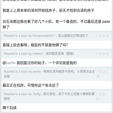
我是上上周末来的深圳开始找房子，前天才找到合适的房子
白石龙那边我也看了好几个小区，有一个备选的，不过最后还是 pass
掉了
Replied to a topic by Donquixote0917
逛公园碰见打野战的了
7 月 30 日
›
直接上前去看呀，尴尬的不就是他俩了吗？
Replied to a topic by imherer
深圳租房咨询（整租）
7 月 30 日
›
@
yache
我回复过你的帖子，一个评论就是我的
Replied to a topic by yache
有想在深圳租房子的吗， 5 房首次业主
7 月 29
›
日
出租
最近正在找房，可惜你这个有点远了
Replied to a topic by TieSg
首次发帖，说下今天上班被人推倒的事
7 月 22
›
日
情吧
蹲个后续