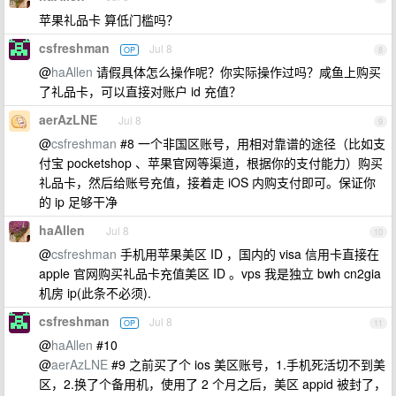
苹果礼品卡 算低门槛吗？
csfreshman
Jul 8
OP
8
@
haAllen
请假具体怎么操作呢？你实际操作过吗？咸鱼上购买
了礼品卡，可以直接对账户 id 充值？
aerAzLNE
Jul 8
9
@
csfreshman
#8 一个非国区账号，用相对靠谱的途径（比如支
付宝 pocketshop 、苹果官网等渠道，根据你的支付能力）购买
礼品卡，然后给账号充值，接着走 iOS 内购支付即可。保证你
的 ip 足够干净
haAllen
Jul 8
10
@
csfreshman
手机用苹果美区 ID ，国内的 visa 信用卡直接在
apple 官网购买礼品卡充值美区 ID 。vps 我是独立 bwh cn2gia
机房 ip(此条不必须).
csfreshman
Jul 8
OP
11
@
haAllen
#10
@
aerAzLNE
#9 之前买了个 ios 美区账号，1.手机死活切不到美
区，2.换了个备用机，使用了 2 个月之后，美区 appid 被封了，