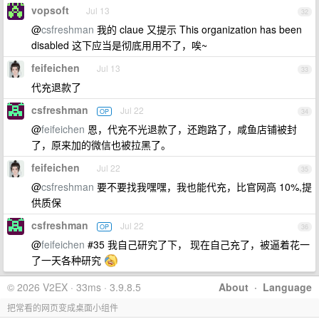
vopsoft
Jul 13
32
@
csfreshman
我的 claue 又提示 This organization has been
disabled 这下应当是彻底用用不了，唉~
feifeichen
Jul 13
33
代充退款了
csfreshman
Jul 22
OP
34
@
feifeichen
恩，代充不光退款了，还跑路了，咸鱼店铺被封
了，原来加的微信也被拉黑了。
feifeichen
Jul 22
35
@
csfreshman
要不要找我嘿嘿，我也能代充，比官网高 10%,提
供质保
csfreshman
Jul 22
OP
36
@
feifeichen
#35 我自己研究了下， 现在自己充了，被逼着花一
了一天各种研究
© 2026 V2EX · 33ms · 3.9.8.5
About
·
Language
把常看的网页变成桌面小组件