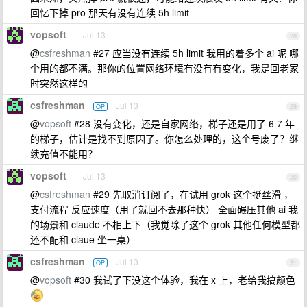
回忆下掉 pro 那天有没有连续 5h limit
vopsoft
Jul 13
28
@
csfreshman
#27 应当没有连续 5h limit 我用的着多个 ai 呢 哪
个用的都不满。那你的位置网络环境有没有有变化，我是回老家
时突然这样的
csfreshman
Jul 13
OP
29
@
vopsoft
#28 没有变化，还是自家网络，梯子还是用了 6 7 年
的梯子，估计是找不到原因了。你怎么处理的，这个号废了？继
续充值不能用？
vopsoft
Jul 13
30
@
csfreshman
#29 先取消订阅了，在试用 grok 这个挺丝滑 ，
支付流程 反应速度（用了就回不去那种快） 全面碾压其他 ai 我
的场景和 claude 不相上下（我觉除了这个 grok 其他任何模型都
还不配和 claue 坐一桌）
csfreshman
Jul 13
OP
31
@
vopsoft
#30 我试了下没这个体验，我在 x 上，老给我搞颜色