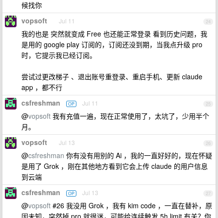
候找你
vopsoft
Jul 11
24
我的也是 突然就变成 Free 也还能正常登录 看到历史问题，我
是用的 google play 订阅的，订阅还没到期，当我点升级 pro
时，它提示我已经订阅。
尝试过更改梯子 、退出账号重登录、重启手机、更新 claude
app ，都不行
csfreshman
Jul 11
OP
25
@
vopsoft
我有充值一遍，现在正常使用了，太坑了，少用半个
月。
vopsoft
Jul 13
26
@
csfreshman
你有没有用别的 Ai ，我的一直好好的，现在怀疑
是用了 Grok ，刚在其他地方看到它会上传 claude 的用户信息
到云端
csfreshman
Jul 13
OP
27
@
vopsoft
#26 我没用 Grok ，我有 kim code ，一直在替补，原
因未知，突然掉 pro 就很迷，可能给连续触发 5h limit 有关？你