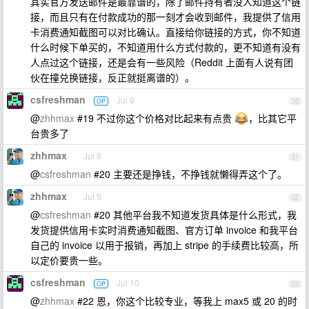
其实官方发送邮件是最靠谱的，除了邮件持有者没人知道这个链
接，而且只有在付款成功的那一刻才会收到邮件，我提供了信用
卡消费通知截图可以对比确认。直接给你链接的方式，你不知道
什么时候下单买的，不知道用什么方式付款的，更不知道有没有
人点过这个链接，还是会有一些风险（Reddit 上面有人说有团
伙在撞兑换链接，反正就挺离谱的）。
csfreshman
Jul 9
OP
20
@
zhhmax
#19 不过你这个价格对比起来有点贵
，比其它平
台贵多了
zhhmax
Jul 9
21
@
csfreshman
#20 主要还是挣钱，不挣钱就懒得弄这个了。
zhhmax
Jul 9
22
@
csfreshman
#20 其他平台我不知道发货具体是什么形式，我
发货提供信用卡实时消费通知截图、官方订单 invoice 和我平台
自己的 invoice 以用于报销，再加上 stripe 的手续费比较高，所
以定价要贵一些。
csfreshman
Jul 10
OP
23
@
zhhmax
#22 恩，你这个比较专业，等我上 max5 或 20 的时