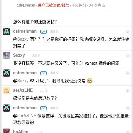
怎么有这个的还能发帖？
csfreshman
Jul 8
OP
2
@
Sezxy
啊？？？这是你打的标签？我啥都没说呀，怎么就注销
封禁了
Sezxy
Jul 8
3
我没打标签，不过现在又没了，可能时 v2next 插件的问题
csfreshman
Jul 8
OP
4
@
Sezxy
#3 吓尿了，我寻思我也没说啥
aerAzLNE
Jul 8
5
感觉像是充值后退款了？
csfreshman
Jul 8
OP
6
@
aerAzLNE
像是这样，关键咸鱼卖家被封了，像是他那边批量
退款导致的
haAllen
Jul 8
7