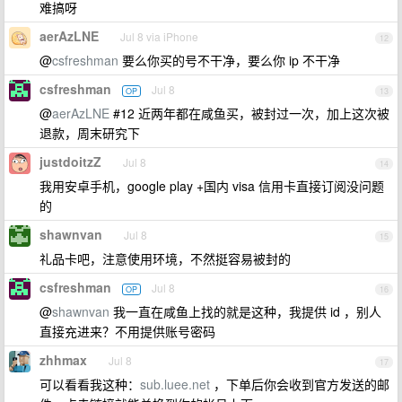
难搞呀
aerAzLNE
Jul 8 via iPhone
12
@
csfreshman
要么你买的号不干净，要么你 ip 不干净
csfreshman
Jul 8
OP
13
@
aerAzLNE
#12 近两年都在咸鱼买，被封过一次，加上这次被
退款，周末研究下
justdoitzZ
Jul 8
14
我用安卓手机，google play +国内 visa 信用卡直接订阅没问题
的
shawnvan
Jul 8
15
礼品卡吧，注意使用环境，不然挺容易被封的
csfreshman
Jul 8
OP
16
@
shawnvan
我一直在咸鱼上找的就是这种，我提供 id ，别人
直接充进来？不用提供账号密码
zhhmax
Jul 8
17
可以看看我这种：
sub.luee.net
，下单后你会收到官方发送的邮