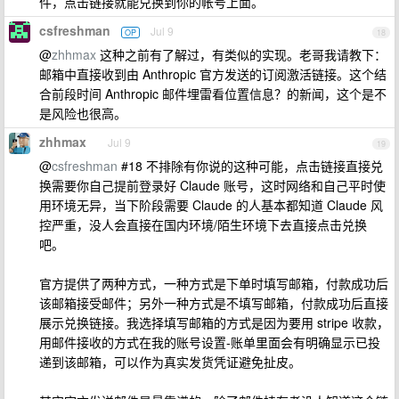
件，点击链接就能兑换到你的帐号上面。
csfreshman
Jul 9
OP
18
@
zhhmax
这种之前有了解过，有类似的实现。老哥我请教下：
邮箱中直接收到由 Anthropic 官方发送的订阅激活链接。这个结
合前段时间 Anthropic 邮件埋雷看位置信息？的新闻，这个是不
是风险也很高。
zhhmax
Jul 9
19
@
csfreshman
#18 不排除有你说的这种可能，点击链接直接兑
换需要你自己提前登录好 Claude 账号，这时网络和自己平时使
用环境无异，当下阶段需要 Claude 的人基本都知道 Claude 风
控严重，没人会直接在国内环境/陌生环境下去直接点击兑换
吧。
官方提供了两种方式，一种方式是下单时填写邮箱，付款成功后
该邮箱接受邮件；另外一种方式是不填写邮箱，付款成功后直接
展示兑换链接。我选择填写邮箱的方式是因为要用 stripe 收款，
用邮件接收的方式在我的账号设置-账单里面会有明确显示已投
递到该邮箱，可以作为真实发货凭证避免扯皮。