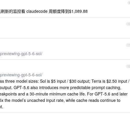
的监控看 claudecode 周额度降到$1,089.88
1
1
previewing-gpt-5-6-sol/
1
previewing-gpt-5-6-sol/
 three model sizes: Sol is $5 input / $30 output; Terra is $2.50 input /
 output. GPT‑5.6 also introduces more predictable prompt caching,
breakpoints and a 30-minute minimum cache life. For GPT‑5.6 and later
25x the model’s uncached input rate, while cache reads continue to
t.