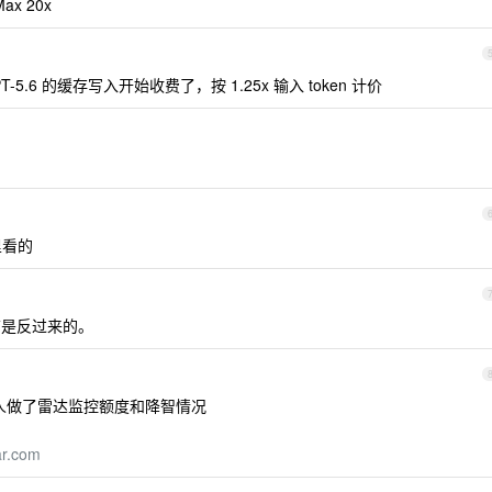
ax 20x
T-5.6 的缓存写入开始收费了，按 1.25x 输入 token 计价
里看的
，以前是反过来的。
ode 有人做了雷达监控额度和降智情况
ar.com