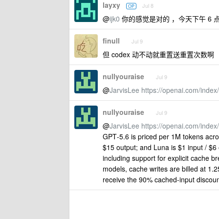
layxy
Jul 8
OP
@
ijk0
你的感觉是对的 ，今天下午 6 点刷新
finull
Jul 9
但 codex 动不动就重置送重置次数啊
nullyouraise
Jul 9
@
JarvisLee
https://openai.com/index/
nullyouraise
Jul 9
@
JarvisLee
https://openai.com/index/
GPT‑5.6 is priced per 1M tokens across
$15 output; and Luna is $1 input / $6
including support for explicit cache 
models, cache writes are billed at 1.
receive the 90% cached-input discoun