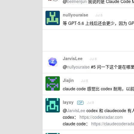
@
beimenjun
我说的是 Claude Code M
nullyouraise
Jul 8
等 GPT-5.6 上线后还会更少，因为 GP
JarvisLee
Jul 8
@
nullyouraise
#5 问一下这个是在哪
Jiajin
Jul 8
claude code 感觉比 codex 耐用
layxy
Jul 8
OP
@
JarvisLee
codex 和 claudec
codex：
https://codexradar.com
claude code：
https://claudecoderad