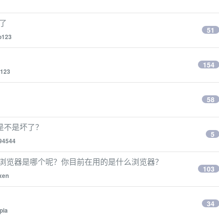
炸了
51
o123
154
123
58
能是不是坏了？
5
94544
内存的浏览器是哪个呢？你目前在用的是什么浏览器？
103
xen
34
pia