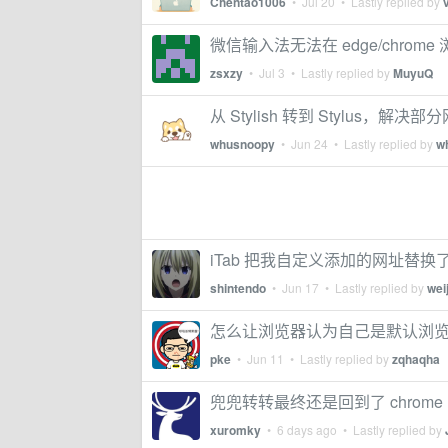
Chentao1006
•
Jul 20
• Lastly replied by
微信输入法无法在 edge/chrom
zsxzy
•
Jul 3
• Lastly replied by
MuyuQ
从 Stylish 转到 Stylus，
whusnoopy
•
Jun 24
• Lastly replied by
w
iTab 把我自定义添加的网址替换
shintendo
•
Jun 17
• Lastly replied by
wei
怎么让浏览器认为自己是默认浏
pke
•
Jun 11
• Lastly replied by
zqhaqha
兜兜转转最终还是回到了 chrome
xuromky
•
6 days ago
• Lastly replied by