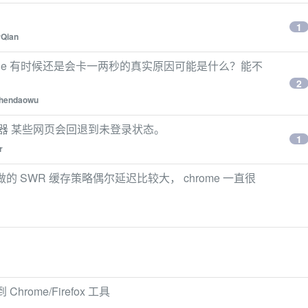
1
Qian
 cache 有时候还是会卡一两秒的真实原因可能是什么？能不
2
hendaowu
dge 浏览器 某些网页会回退到未登录状态。
1
r
rker 做的 SWR 缓存策略偶尔延迟比较大， chrome 一直很
到 Chrome/Firefox 工具