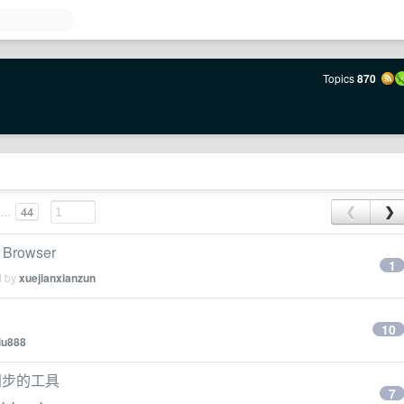
Topics
870
...
44
❮
❯
rowser
1
d by
xuejianxianzun
10
iu888
同步的工具
7