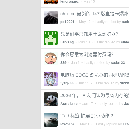
lengrongec
•
May 13
chrome 最新的 147 版直接卡爆
pc10201
•
May 13
• Lastly replied by
sud
兄弟们平常都用什么浏览器？
Lantang
•
May 13
• Lastly replied by
sudo
你会愿意为浏览器付费吗？
339
•
Jun 6
• Lastly replied by
sudo123
电脑版 EDGE 浏览器的同步功
tyzrj766
•
Jun 11
• Lastly replied by
3833
2026 年， V 友们认为最省
Astralume
•
Jun 17
• Lastly replied by
Ja
iTad 标签 扩展 加小动作 ?
love2328
•
May 18
• Lastly replied by
iuto