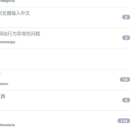
vhdapcvb
e 浏览器输入中文
5
解决部分网站行为异常的问题
3
husnoopy
了
19
jancc
览器
5
116
Jmoment