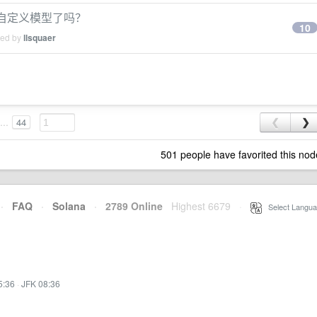
持自定义模型了吗？
10
ied by
llsquaer
...
44
❮
❯
501 people have favorited this nod
·
FAQ
·
Solana
·
2789 Online
Highest 6679
·
Select Langua
5:36
·
JFK 08:36