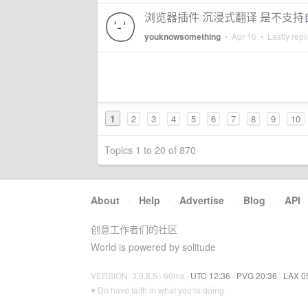
浏览器插件 沉浸式翻译 是不支
youknowsomething
•
Apr 16
• Lastly repl
1
2
3
4
5
6
7
8
9
10
Topics 1 to 20 of 870
About
·
Help
·
Advertise
·
Blog
·
API
创意工作者们的社区
World is powered by solitude
VERSION: 3.9.8.5 · 60ms ·
UTC 12:36
·
PVG 20:36
·
LAX 0
♥ Do have faith in what you're doing.