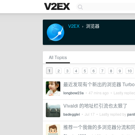
V2EX
浏览器
›
All Topics
1
2
3
4
5
6
7
8
9
10
最近发现有个新出的浏览器 Turbo B
longbow23a
•
47 mins ago
• Lastly replie
Vivaldi 的地址栏引流也太狠了
badegglei
•
Jul 17
• Lastly replied by
panl
推荐一个我做的多浏览器分流和