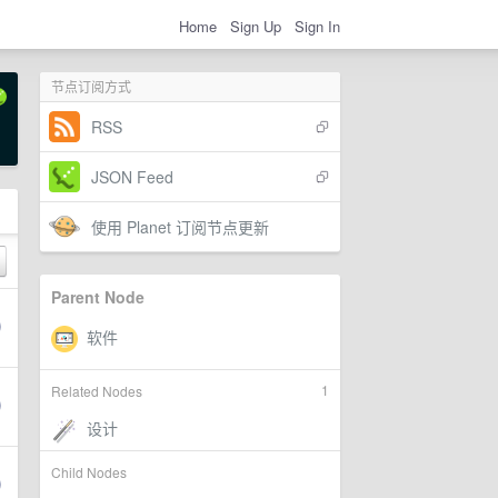
Home
Sign Up
Sign In
节点订阅方式
RSS
JSON Feed
使用 Planet 订阅节点更新
Parent Node
1
Related Nodes
Child Nodes