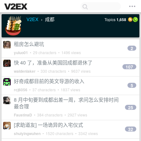
V2EX
成都
Topics
1,658
›
租房怎么避坑
2
yuluo01
• 29 characters • 1496 views
快 40 了，准备从美国回成都退休了
107
waldenlaker
• 330 characters • 9637 views
好奇成都目前的英文导游的收入
5
rcj6056
• 37 characters • 1837 views
8 月中旬要到成都出差一周，求问怎么安排时间
最合理
25
FaustinaD
• 384 characters • 2927 views
[求助道友] 一场诡异的入宅仪式
32
shuiyingwuhen
• 1520 characters • 3342 views