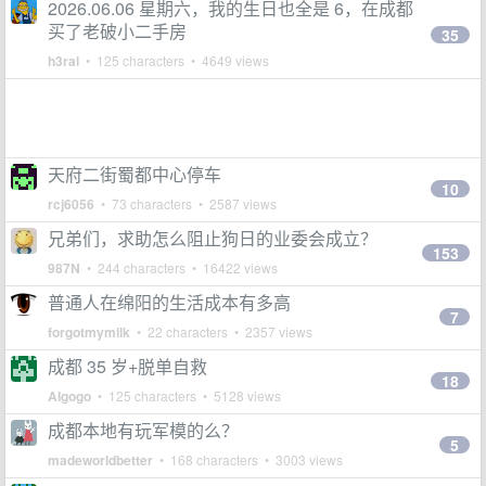
2026.06.06 星期六，我的生日也全是 6，在成都
买了老破小二手房
35
h3ral
• 125 characters • 4649 views
天府二街蜀都中心停车
10
rcj6056
• 73 characters • 2587 views
兄弟们，求助怎么阻止狗日的业委会成立？
153
987N
• 244 characters • 16422 views
普通人在绵阳的生活成本有多高
7
forgotmymilk
• 22 characters • 2357 views
成都 35 岁+脱单自救
18
AIgogo
• 125 characters • 5128 views
成都本地有玩军模的么？
5
madeworldbetter
• 168 characters • 3003 views