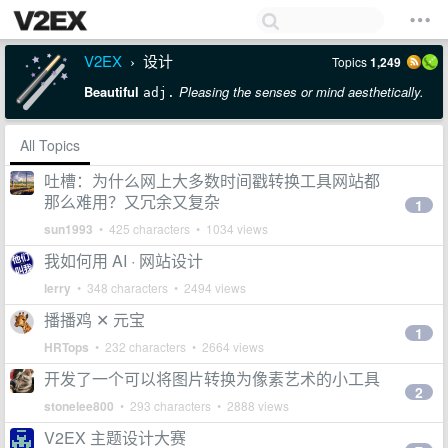
V2EX
设计
Topics
1,249
›
Beautiful
Pleasing the senses or mind aesthetically.
adj.
All Topics
吐槽：为什么网上大多数时间戳转换工具网站都
那么难用？又冗余又复杂
1
sun1993
• 425 characters • 1034 views
我如何用 AI · 网站设计
lerry
• 348 characters • 2494 views
播播鸡 ✕ 元宝
1
HRTops
• 232 characters • 2664 views
开发了一个可以将图片转换为像素艺术的小工具
2
stonelee800
• 293 characters • 2888 views
V2EX 主题设计大赛