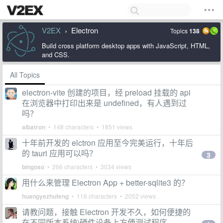
V2EX
Electron
Topics
138
›
Build cross platform desktop apps with JavaScript, HTML,
and CSS.
All Topics
electron-vite 创建的项目，经 preload 挂载的 api
在浏览器中打印出来是 undefined，有人遇到过
吗？
albatron
• 148 characters • 1851 views
十年前开发的 elctron 应用至今完美运行，十年后
的 tauri 应用可以吗？
3
bingoso
• 266 characters • 3034 views
用什么来管理 Electron App + better-sqlite3 的？
huangyezhufeng
• 116 characters • 2052 views
请教问题，接触 Electron 开发不久，如何便捷的
在不同版本系统\硬件设备上方便测试程序