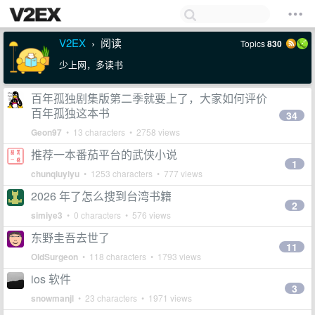
V2EX
阅读
Topics
830
›
少上网，多读书
百年孤独剧集版第二季就要上了，大家如何评价
百年孤独这本书
34
Geon97
• 13 characters • 2758 views
推荐一本番茄平台的武侠小说
1
chunqiuyiyu
• 1253 characters • 777 views
2026 年了怎么搜到台湾书籍
2
simiye3
• 0 characters • 576 views
东野圭吾去世了
11
OldSurgeon
• 118 characters • 1793 views
ios 软件
3
snowmanjl
• 23 characters • 1971 views