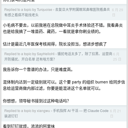
Replied to a topic by Turquoise
去复旦大学附属眼耳鼻喉医院看鼻炎
6 月 29
›
日
有感之看病不能找老头
小毛病不要去，以前我爸在总院做中耳炎手术体验还不错。我看鼻炎
也是给我搞了一堆苗药、藏药，一看就是拿你刷业绩的。
估计是最近几年医保考核闹得，院长没担当，想进步想疯了
Replied to a topic by SayHelloHi
骚扰电话太多了，除了拉黑、运营商
6 月
›
25 日
开防骚扰、开白名单 还有啥方案？
我告诉你一个靠谱的办法，只是难度高。
混体制内达到一定级别就可以。这个要 party 的组织 bumen 给同步信
息给运营商做内部过滤，你要是能混进这个名单就可以。
你想想，领导秘书接到过这种电话吗？
Replied to a topic by xiangwu
手机指挥 AI 干活 — 把 Claude Code
6 月 21
›
日
装进钉钉
看到钉钉就烦，浓浓的阿里味