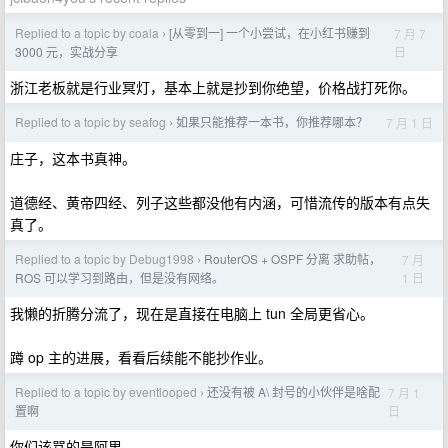
Replied to a topic by coala
[从零到一] 一个小尝试，在小红书赚到
7 月 7
›
日
3000 元，实战分享
浙江老板就是行业冥灯，基本上就是抄到你绝望，价格战打死你。
Replied to a topic by seafog
如果只能推荐一本书，你推荐哪本？
7 月 1 日
›
庄子，这本书真神。
道德经、黄帝四经、列子这些都没他有内涵，可惜流传的版本有点失
真了。
Replied to a topic by Debug1998
RouterOS + OSPF 分离 求助帖，
7 月
›
1 日
ROS 可以学习到路由，但是没有网络。
我懒的折腾分流了，现在是直接在电脑上 tun 全局更省心。
蹲 op 主的进展，看看后续能不能抄作业。
Replied to a topic by eventlooped
还没有被 A\ 封号的小伙伴是啥配
7 月 1
›
日
置啊
你们该骂的是阿里