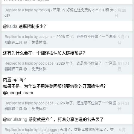
Replied to a topic by rockxsj
芒果 TV 好像在送免费的 glm 5.1 和 ds
5 月 28
›
日
v4？
@
kaida
速率限制多少？
Replied to a topic by coolpace
2026 年了，还是忍不住做了一个浏览
5 月 21
›
日
器翻译工具 😅 ｜免费体验！
还有为什么会在一个翻译插件加入链接预览?
Replied to a topic by coolpace
2026 年了，还是忍不住做了一个浏览
5 月 21
›
日
器翻译工具 😅 ｜免费体验！
内置 api 吗？
如果不是，为什么不用连美团都想要借鉴的开源插件呢？
@mengxi_ream
Replied to a topic by coolpace
2026 年了，还是忍不住做了一个浏览
5 月 21
›
日
器翻译工具 😅 ｜免费体验！
@
isnullstring
感觉就是推广，打着分享创造的名头罢了
Replied to a topic by bigbigeggs
天塌了，数据库被黑客删库了，交
5 月
›