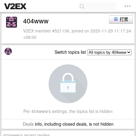
404www
打赏
V2EX member #521136, joined on 2020-11-29 11:17:24
+08:00
Switch topics list
Per 404www's settings, the topics list is hidden
Deals
info, including closed deals, is not hidden
404www's recent replies