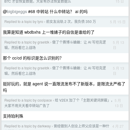
15 日
BTC 才会恢复数据，大家有办法恢复数据么
@
bigbigeggs
#68 中转站 什么中转站？ ai 的吗
Replied to a topic by tyro
前女友出轨 2 次，我负债 350 万
5 月 15 日
›
我算是知道 wbdbxhs 上一堆婊子的自信是谁给的了
Replied to a topic by graetdk
做了个赛博斗蛐蛐：让 AI 写坦克逻
5 月 13
›
日
辑，然后看它上战场
那个 cc/cd 的标识是怎么识别的？
Replied to a topic by graetdk
做了个赛博斗蛐蛐：让 AI 写坦克逻
5 月 13
›
日
辑，然后看它上战场
挺好玩的，就是 agent 说一直限流发布不了新版本，是限流太严格了
吗
Replied to a topic by coolpace
给 V2EX 加了个「主题关键词屏蔽」，
5 月
›
13 日
大家不用天天看中转站广告了
支持珀利殊
Replied to a topic by darkway
曾经做别人创业上师父应该是一种什
4 月 27
›