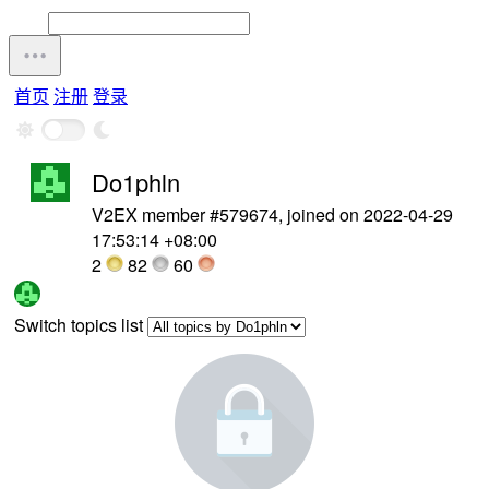
首页
注册
登录
Do1phln
V2EX member #579674, joined on 2022-04-29
17:53:14 +08:00
2
82
60
Switch topics list