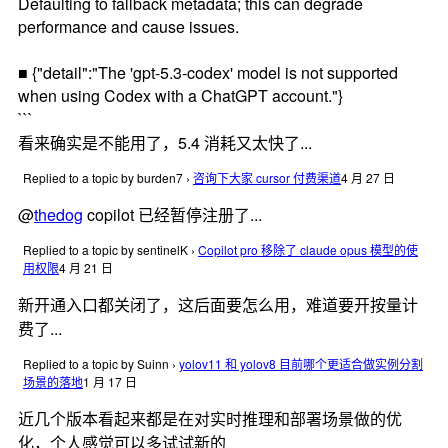
Defaulting to fallback metadata; this can degrade
performance and cause issues.
■ {"detail":"The 'gpt-5.3-codex' model is not supported
when using Codex with a ChatGPT account."}
```
看来确实是不能用了，5.4 消耗又太快了...
Replied to a topic by burden7
›
咨询下大家 cursor 付费渠道
4 月 27 日
@
thedog
copilot 已经暂停注册了...
Replied to a topic by sentinelK
›
Copilot pro 移除了 claude opus 模型的使
用权限
4 月 21 日
新开通入口都关闭了，这后面要怎么用，难道要开按量计
费了...
Replied to a topic by Suinn
›
yolov11 和 yolov8 目前哪个更适合做实例分割
场景的落地
1 月 17 日
近几个版本看起来都是在对实时推理和部署场景做的优
化，个人感觉可以多试试新的