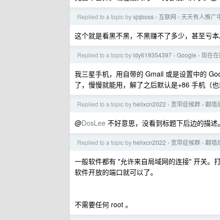
Replied to a topic by
sjqboss
互联网
天天有人推广
›
›
这个就是看黑不黑，不黑赚不了多少，甚至亏本
Replied to a topic by
ldy619354397
Google
现在在
›
›
我三星手机，用自带的 Gmail 或是设置中的 
了，慢慢就能用，解了之后默认是+86 手机（
Replied to a topic by
helixcn2022
宽带症候群
翻墙
›
›
@
DosLee
不好意思，没看到标题下后边的描述
Replied to a topic by
helixcn2022
宽带症候群
翻墙
›
›
一般软件都有 "允许来自局域网的连接" 开关。打开开关后
软件开放的端口就可以了。
不需要任何 root 。