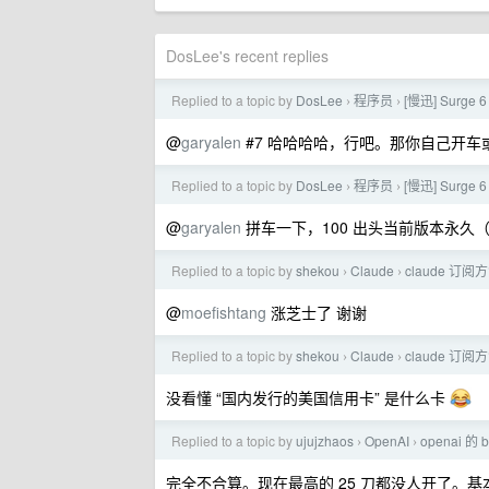
DosLee's recent replies
Replied to a topic by
DosLee
程序员
[慢迅] Surge 6
›
›
@
garyalen
#7 哈哈哈哈，行吧。那你自己开车
Replied to a topic by
DosLee
程序员
[慢迅] Surge 6
›
›
@
garyalen
拼车一下，100 出头当前版本永久
Replied to a topic by
shekou
Claude
claude 订阅
›
›
@
moefishtang
涨芝士了 谢谢
Replied to a topic by
shekou
Claude
claude 订阅
›
›
没看懂 “国内发行的美国信用卡” 是什么卡
Replied to a topic by
ujujzhaos
OpenAI
openai 的
›
›
完全不合算。现在最高的 25 刀都没人开了。基本都是