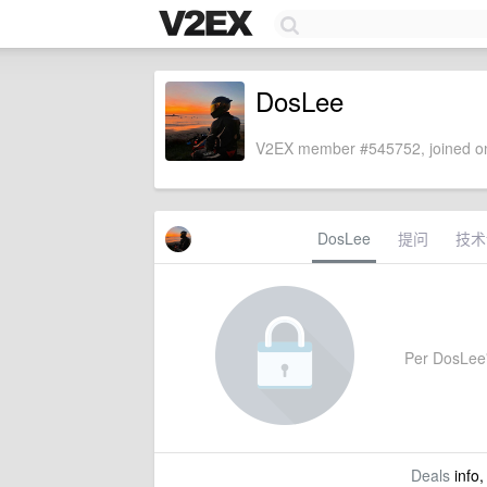
DosLee
V2EX member #545752, joined on
DosLee
提问
技术
Per DosLee's
Deals
info,