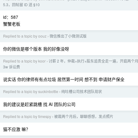
5.3，回帖留 ID 送 $10
id：587
蟹蟹老板
Replied to a topic by oouz
微信推出了小微测试版
›
你的微信是哪个版本 我的好像没呀
Replied to a topic by koor
讨薪 2 年，仲裁+执行+股东追责全走一遍，开庭两个
›
3w 诉讼费
说实话 你的律师有有点垃圾 居然第一时间 想不到 申请财产保全
Replied to a topic by suckinbottle
纯吐槽公司技术团队现状
›
我的建议是赶紧跳槽 找 AI 团队的公司
Replied to a topic by timespy
被裁两个月后，聊聊感想，发点照片
›
猫不应激 嘛？