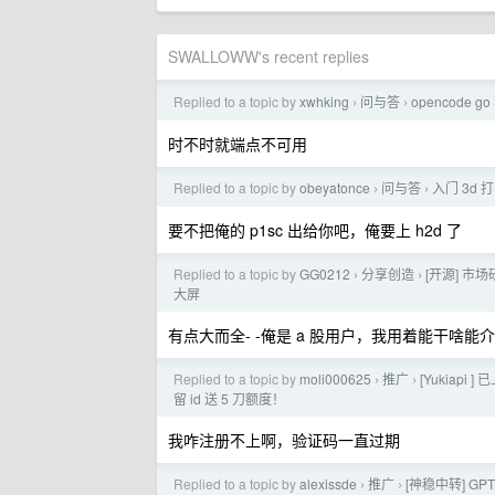
SWALLOWW's recent replies
Replied to a topic by
xwhking
问与答
opencode 
›
›
时不时就端点不可用
Replied to a topic by
obeyatonce
问与答
入门 3d 
›
›
要不把俺的 p1sc 出给你吧，俺要上 h2d 了
Replied to a topic by
GG0212
分享创造
[开源] 市场
›
›
大屏
有点大而全- -俺是 a 股用户，我用着能干啥能介
Replied to a topic by
moli000625
推广
[Yukiapi
›
›
留 id 送 5 刀额度！
我咋注册不上啊，验证码一直过期
Replied to a topic by
alexissde
推广
[神稳中转] GP
›
›