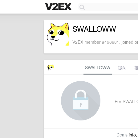
SWALLOWW
V2EX member #496681, joined on
SWALLOWW
提问
Per SWALLOW
Deals
info,