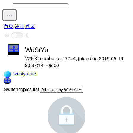
首页
注册
登录
WuSiYu
V2EX member #117744, joined on 2015-05-19
20:37:14 +08:00
wusiyu.me
Switch topics list