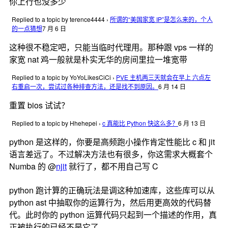
你上行也没多少
Replied to a topic by terence4444
›
所谓的“美国家宽 IP”是怎么来的，个人
的一点猜想
7 月 6 日
这种很不稳定吧，只能当临时代理用。那种跟 vps 一样的
家宽 nat 鸡一般就是朴实无华的房间里拉一堆宽带
Replied to a topic by YoYoLikesCiCi
›
PVE 主机两三天就会在早上 六点左
右重启一次，尝试过各种排查方法，还是找不到原因。
6 月 14 日
重置 bios 试试？
Replied to a topic by Hhehepei
›
c 真能比 Python 快这么多？
6 月 13 日
python 是这样的，你要是高频跑小操作肯定性能比 c 和 jit
语言差远了。不过解决方法也有很多，你这需求大概套个
Numba 的 @
njit
就行了，都不用自己写 C
python 跑计算的正确玩法是调这种加速库，这些库可以从
python ast 中抽取你的运算行为，然后用更高效的代码替
代。此时你的 python 运算代码只起到一个描述的作用，真
正被执行的已经不是它了