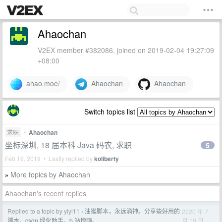
Ahaochan
V2EX member #382086, joined on 2019-02-04 19:27:09
+08:00
ahao.moe/
Ahaochan
Ahaochan
Switch topics list
求职
•
Ahaochan
坐标深圳, 18 届本科 Java 码农, 求职
5
Feb 19, 2019 • Lastly replied by
koliberty
More topics by Ahaochan
»
Ahaochan's recent replies
Replied to a topic by yiyi11
油猴脚本，永远滴神。分享些好用的
2020 年 7
›
月 19 日
脚本。csdn 绿化助手。b 站增强。