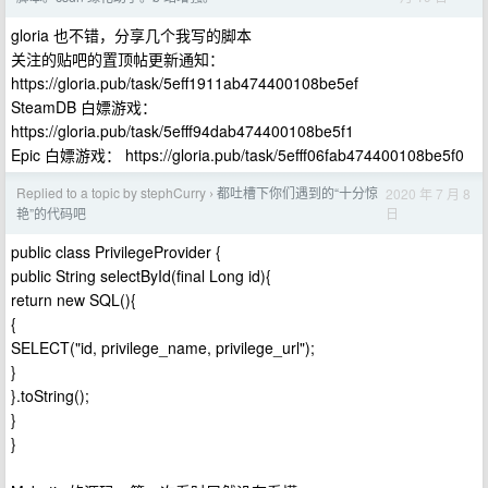
gloria 也不错，分享几个我写的脚本
关注的贴吧的置顶帖更新通知：
https://gloria.pub/task/5eff1911ab474400108be5ef
SteamDB 白嫖游戏：
https://gloria.pub/task/5efff94dab474400108be5f1
Epic 白嫖游戏： https://gloria.pub/task/5efff06fab474400108be5f0
Replied to a topic by stephCurry
都吐槽下你们遇到的“十分惊
2020 年 7 月 8
›
日
艳”的代码吧
public class PrivilegeProvider {
public String selectById(final Long id){
return new SQL(){
{
SELECT("id, privilege_name, privilege_url");
}
}.toString();
}
}