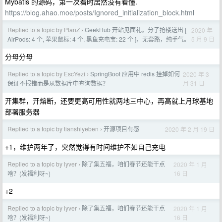
Mybatis 的源码，第一次看时居然没有看懂.
https://blog.ahao.moe/posts/Ignored_initialization_block.html
Replied to a topic by PlanZ
GeekHub 开站见面礼。分子抢楼送出 [
2020 年
›
5 月 9 日
AirPods: 4 个, 苹果鼠标: 4 个, 黑鱼充电宝: 22 个 ]，无套路，纯手气。
分母分母
Replied to a topic by EscYezi
SpringBoot 应用中 redis 挂掉如何
2020 年 3
›
月 31 日
保证不报错而是从数据库中查询数据？
开集群，开熔断，还要更高可用性就两地三中心，再高就上月球基地
部署服务器
Replied to a topic by tianshiyeben
开源项目有感
2020 年 2 月 19 日
›
+1，维护两年了，突然觉得有时间维护不如自己充电
Replied to a topic by lyver
除了集五福，咱们春节还能干点
2020 年 1 月
›
16 日
啥？(发福利呀~)
+2
Replied to a topic by lyver
除了集五福，咱们春节还能干点
2020 年 1 月
›
16 日
啥？(发福利呀~)