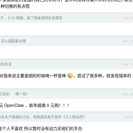
各种切换的有点慌
， 5.12 结婚，留了两桌请网友来搂席
May 
ken 怎么搭配最合理
Apr 1
苦的办法
Mar 1
对我来说主要是困的时候喝一杯提神
，尝试了很多种，就发现瑞幸的
奖活动！（第一轮）
Feb 2
OpenClaw ，新年超值 0 元购！！！
很多关于国漫的讨论，但我真的真不喜欢《凡人修仙传》
Feb 
只是个人不喜欢 所以暂时没有动力买他们的手办