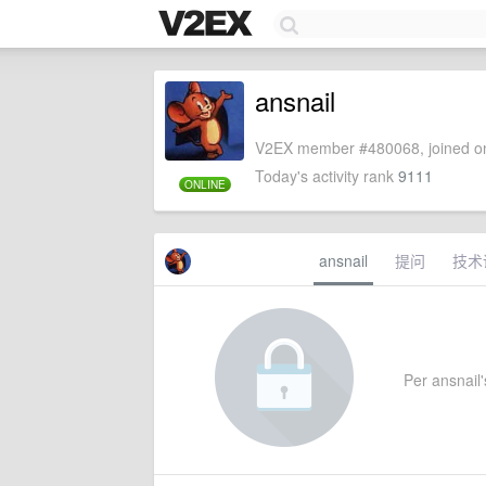
ansnail
V2EX member #480068, joined on
Today's activity rank
9111
ONLINE
ansnail
提问
技术
Per ansnail's