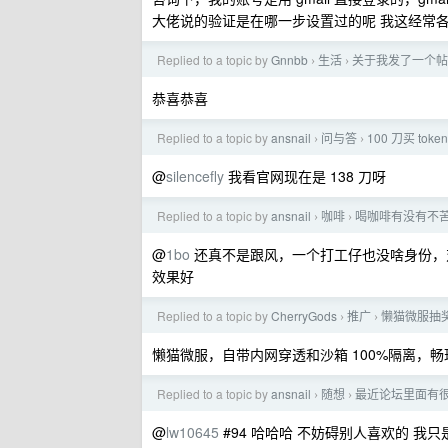
大佬说的验证是在哪一步设置过的呢 我这经常
Replied to a topic by
Gnnbb
生活
关于我发了一个帖子
›
›
恭喜恭喜
Replied to a topic by
ansnail
问与答
100 刀买 to
›
›
@
silencefly
我看官网现在是 138 刀呀
Replied to a topic by
ansnail
咖啡
喝咖啡有没有不
›
›
@
1bo
还真不是跟风，一个打工仔也没啥身份，
效果好
Replied to a topic by
CherryGods
推广
懒猫微服抽
›
›
懒猫微服，自带内网穿透和沙箱 100%隔离，畅玩 
Replied to a topic by
ansnail
随想
最近论坛里面有
›
›
@
lw10645
#94 哈哈哈 不妨碍别人喜欢的 我