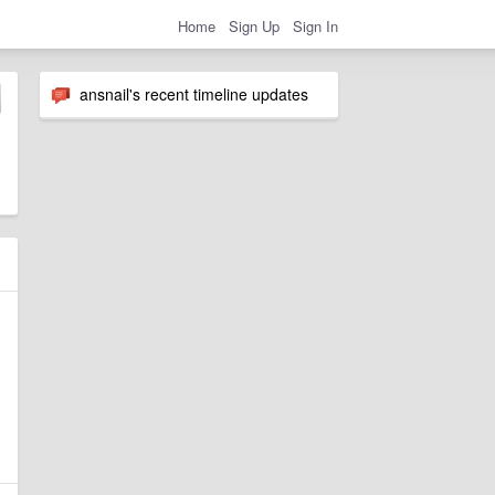
Home
Sign Up
Sign In
ansnail's recent timeline updates