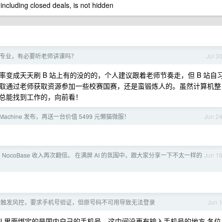
 including closed deals, is not hidden
专业，有必要听老师讲课吗？
Jul 3
变成天天刷 B 站上有的没的的，个人建议跟着老师节奏走，但 B 站自
取通过老师获取资源参加一些校赛国赛，还是蛮锻炼人的。虽然计算机整
总能找到工作的，向前看！
m Machine 发布，再送一台价值 5499 元懒猫微服！
Jun 2
 NocoBase 收入再次翻倍。 在满屏 AI 的氛围中，跟大家分享一下不太一样的
Jun 1
 账号触发风控，要求手机号验证，但原号码不可用导致无法登录
Jun 
mail 里面绑定的是国内自己的手机号，这中间没再有输入手机号的地方 各位