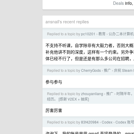
Deals
info,
ansnail's recent replies
Replied to a topic by
pc10201
教育
公办二本计算机
›
›
不支持不听课，自学除非有大毅力者，否则大概率
补充他讲不到的深度，这样有一个约束。另外争
体已经不行了，但是还是有那么多公司在招聘，
Replied to a topic by
CherryGods
推广
庆祝 Stea
›
›
参与参与
Replied to a topic by
zhouyanliang
推广
时隔半年，
›
›
经历。 [感谢 V2EX + 抽奖]
厉害厉害
Replied to a topic by
83f420984
Codex
Codex
›
›
咨询下，我的账号是用 gmail 直接登录的，g