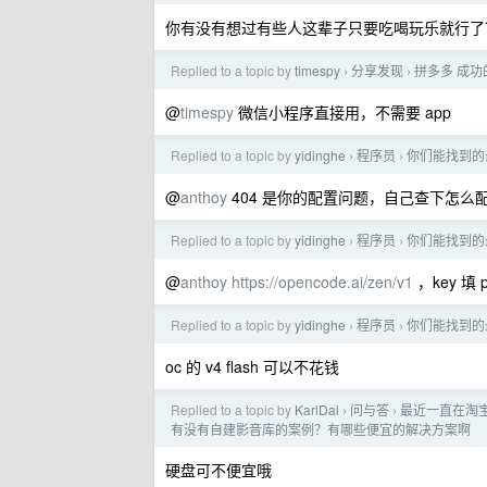
你有没有想过有些人这辈子只要吃喝玩乐就行了
Replied to a topic by
timespy
分享发现
拼多多 成功的
›
›
@
timespy
微信小程序直接用，不需要 app
Replied to a topic by
yidinghe
程序员
你们能找到的最便
›
›
@
anthoy
404 是你的配置问题，自己查下怎么
Replied to a topic by
yidinghe
程序员
你们能找到的最便
›
›
@
anthoy
https://opencode.ai/zen/v1
，key 填 p
Replied to a topic by
yidinghe
程序员
你们能找到的最便
›
›
oc 的 v4 flash 可以不花钱
Replied to a topic by
KarlDai
问与答
最近一直在淘宝
›
›
有没有自建影音库的案例？有哪些便宜的解决方案啊
硬盘可不便宜哦