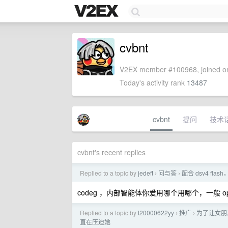
cvbnt
V2EX member #100968, joined on
Today's activity rank
13487
cvbnt
提问
技术
cvbnt's recent replies
Replied to a topic by
jedeft
问与答
配合 dsv4 fla
›
›
codeg ，内部智能体你爱用哪个用哪个，一般 ope
Replied to a topic by
t20000622yy
推广
为了让女朋友
›
›
直在压迫她