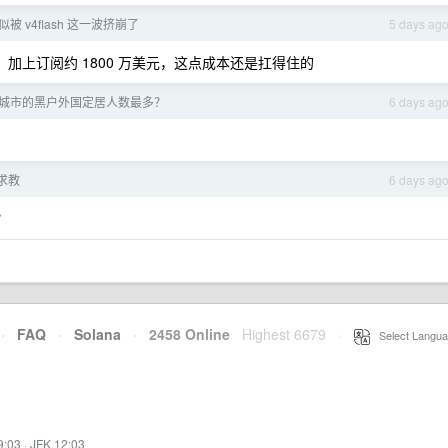
貌似被 v4flash 这一波挤崩了
5 days ag
万美元，加上订阅约 1800 万美元，这点成本还是扛得住的
城市的黑户外国定居人数最多？
6 days ag
具求教
6 days ag
？
·
FAQ
·
Solana
·
2458 Online
Highest 6679
·
Select Langua
9:03
·
JFK 12:03