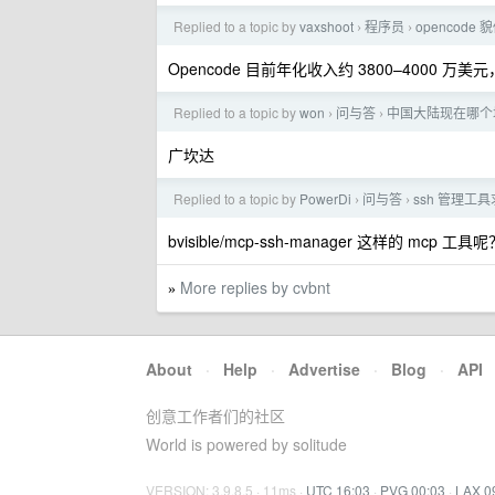
Replied to a topic by
vaxshoot
程序员
opencode 
›
›
Opencode 目前年化收入约 3800–4000 
Replied to a topic by
won
问与答
中国大陆现在哪个
›
›
广坎达
Replied to a topic by
PowerDi
问与答
ssh 管理工
›
›
bvisible/mcp-ssh-manager 这样的 mcp 工具呢
More replies by cvbnt
»
About
·
Help
·
Advertise
·
Blog
·
API
创意工作者们的社区
World is powered by solitude
VERSION: 3.9.8.5 · 11ms ·
UTC 16:03
·
PVG 00:03
·
LAX 0