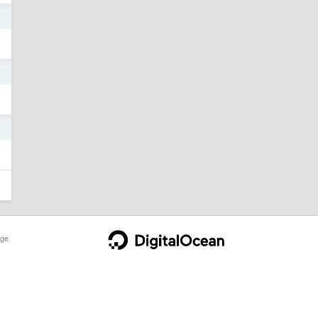
o
o
o
ge