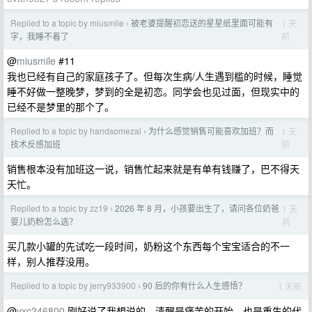
Replied to a topic by miusmile
被老婆提醒初恋送的星星纸里面可能有
1 天
›
前
字，我睡不着了
@
miusmile
#11
我也已经有自己的家庭孩子了。但每次生病/人生遇到槛的时候，睡觉
睡不好做一整晚梦，梦到的全是初恋。同学会也见过面，但现实中的
已经不是梦里的那个了。
Replied to a topic by handsomezai
为什么感觉销售可能喜欢加班？而
1 天
›
前
技术反感加班
销售根本没有加班这一说，销售忙起来就是有单有钱赚了，巴不得天
天忙。
Replied to a topic by zz19
2026 年 8 月，小孩要出生了，请问各位奶爸
1 天
›
前
婴儿奶粉怎么选？
买几款小罐的先试吃一段时间，奶粉这个东西每个宝宝适合的不一
样，别人推荐没用。
Replied to a topic by jerry933900
90 后的你有什么人生感悟？
1 天前
›
@
yxc246800
刚好说了我想说的，清醒是痛苦的开始，也是重生的代