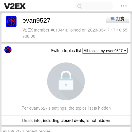
evan9527
打赏
V2EX member #619444, joined on 2023-03-17 17:10:55
+08:00
Switch topics list
Per evan9527's settings, the topics list is hidden
Deals
info, including closed deals, is not hidden
evan9527's recent replies