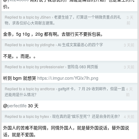
价。
Replied to a topic by JShen
老婆生娃了，打算送一个稍微贵重点的礼
3 天
›
前
物，求各位好心大哥献言建策。
金条，5g 10g ，20g 都有啊。去银行买不要拆包装。
Replied to a topic by yidinghe
AI 生成文案最恶心的四个字
3 天前
›
不是。。而是。。
Replied to a topic by professionaler
冒险岛 083 网页版
3 天前
›
听到 bgm 就想哭
https://i.imgur.com/YGIx7lh.png
Replied to a topic by andforce
gaffgiff 卡， 7 月 29 收到邮件，但是一直
4 天
›
前
还能用是什么情况？
@
perfectlife
30 天
Replied to a topic by hytex
现在真的是”娱乐至死”？还是自身的无奈？
4 天前
›
外国人的苦难不能同情，同情外国人，就是替外国说话，替外国说
话，就是不爱国。