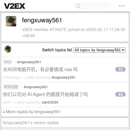
fengxuway561
V2EX member #735475, joined on 2025-02-17 17:28:30
+08:00
Switch topics list
NAS
•
fengxuway561
长时间电脑开机，有必要换成 nas 吗
73
3 days ago • Lastly replied by
fengxuway561
职场话题
•
fengxuway561
你们公司对 AI Agent 的额度开始缩减了吗
43
Jul 9 • Lastly replied by
slark2020
More topics by fengxuway561
»
fengxuway561's recent replies