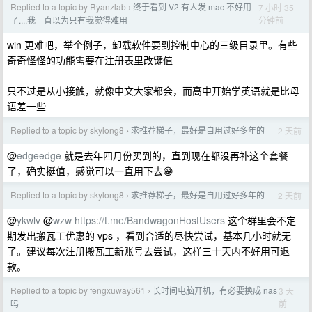
Replied to a topic by Ryanzlab
终于看到 V2 有人发 mac 不好用
7 小时 35
›
分钟前
了....我一直以为只有我觉得难用
win 更难吧，举个例子，卸载软件要到控制中心的三级目录里。有些
奇奇怪怪的功能需要在注册表里改键值
只不过是从小接触，就像中文大家都会，而高中开始学英语就是比母
语差一些
Replied to a topic by skylong8
求推荐梯子，最好是自用过好多年的
2 天前
›
@
edgeedge
就是去年四月份买到的，直到现在都没再补这个套餐
了，确实挺值，感觉可以一直用下去😁
Replied to a topic by skylong8
求推荐梯子，最好是自用过好多年的
2 天前
›
@
ykwlv
@
wzw
https://t.me/BandwagonHostUsers
这个群里会不定
期发出搬瓦工优惠的 vps ，看到合适的尽快尝试，基本几小时就无
了。建议每次注册搬瓦工新账号去尝试，这样三十天内不好用可退
款。
Replied to a topic by fengxuway561
长时间电脑开机，有必要换成 nas
3 天
›
前
吗