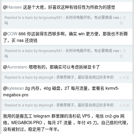
@
Hansee
这是个大佬，好喜欢这种有钱任性为所欲为的感觉
Replied to a topic by fengxuway561
长时间电脑开机，有必要换成 nas
3 天
›
前
吗
@
COW
666 你这装得东西够多啊，确实 win 更方便，那我也不折腾
了，买 nas 还烧钱
Replied to a topic by fengxuway561
长时间电脑开机，有必要换成 nas
3 天
›
前
吗
@
Aurorataro
嗯嗯有的，那确实可以考虑拆掉显卡了
Replied to a topic by skylong8
求推荐梯子，最好是自用过好多年的
4 天前
›
@
kylesean
2g 内存，40g 磁盘，2T 每月流量，套餐名 kvmv5-
megabox-pro
Replied to a topic by skylong8
求推荐梯子，最好是自用过好多年的
4 天前
›
我用的是搬瓦工 telegram 群里蹲的洛杉矶 VPS ，电信 cn2-gia 网
络，MEGABOX-PRO ，每月 2T 流量 ，年付 45 刀。自己搭的代理，
没有被封过，稳定用了一年半。