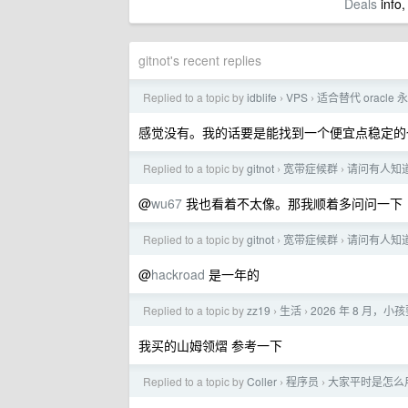
Deals
info,
gitnot's recent replies
Replied to a topic by
idblife
VPS
适合替代 oracle
›
›
感觉没有。我的话要是能找到一个便宜点稳定的
Replied to a topic by
gitnot
宽带症候群
请问有人知道
›
›
@
wu67
我也看着不太像。那我顺着多问问一下
Replied to a topic by
gitnot
宽带症候群
请问有人知道
›
›
@
hackroad
是一年的
Replied to a topic by
zz19
生活
2026 年 8 月
›
›
我买的山姆领熠 参考一下
Replied to a topic by
Coller
程序员
大家平时是怎么用
›
›