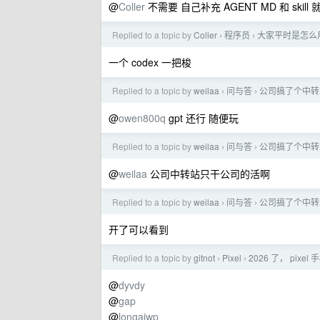
@
Coller
不需要 自己补充 AGENT MD 和 skill
Replied to a topic by
Coller
程序员
大家平时是怎么用
›
›
一个 codex 一把梭
Replied to a topic by
weilaa
问与答
公司搞了个中转
›
›
@
owen800q
gpt 还行 随便玩
Replied to a topic by
weilaa
问与答
公司搞了个中转
›
›
@
weilaa
公司中转站只干公司的活啊
Replied to a topic by
weilaa
问与答
公司搞了个中转
›
›
开了可以看到
Replied to a topic by
gitnot
Pixel
2026 了， pixe
›
›
@
dyvdy
@
gap
@
longaiwp