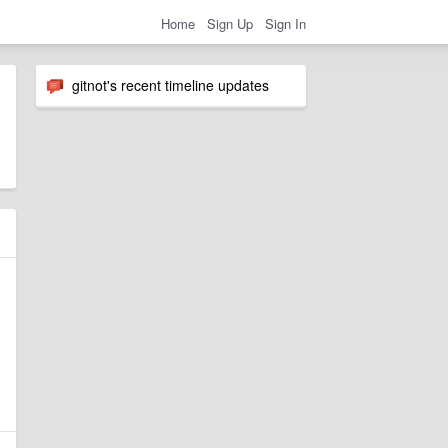
Home
Sign Up
Sign In
gitnot's recent timeline updates