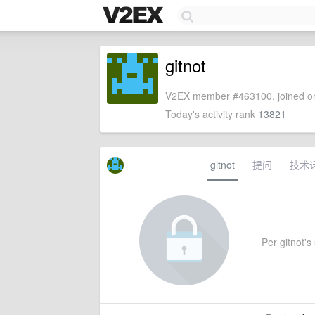
gitnot
V2EX member #463100, joined on
Today's activity rank
13821
gitnot
提问
技术
Per gitnot's 