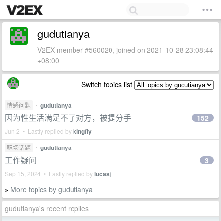
gudutianya
V2EX member #560020, joined on 2021-10-28 23:08:44
+08:00
Switch topics list
情感问题
•
gudutianya
因为性生活满足不了对方，被提分手
152
Jun 2 • Lastly replied by
kingfly
职场话题
•
gudutianya
工作疑问
3
Sep 15, 2024 • Lastly replied by
lucasj
More topics by gudutianya
»
gudutianya's recent replies