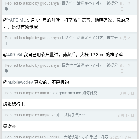
Replied to a topic by gudutianya
因为性生活满足不了对方，被提分
6 月 2
›
日
手
@
YAFEIML
5 月 31 号的时候，打了微信语音，她明确说，我的尺
寸，她没有感觉😭
Replied to a topic by gudutianya
因为性生活满足不了对方，被提分
6 月 2
›
日
手
@
409164
我自己用软尺量过，勃起后，大概 12.3cm 的样子😭
Replied to a topic by gudutianya
因为性生活满足不了对方，被提分
6 月 2
›
日
手
@
niubilewodev
真实的，不是假的
Replied to a topic by lmmir
telegram sms fee 如何付费....
3 月 6 日
›
虚拟银行卡
Replied to a topic by laojuelv
来，试试手气～～
2 月 17 日
›
感谢🙏
Replied to a topic by NickLee123
大佬快进：小白手握十几万
2025 年 7 月
›