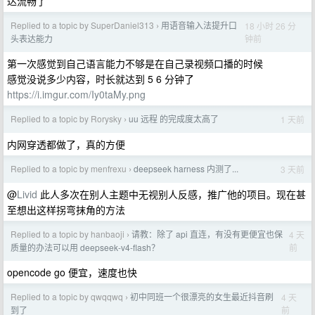
达流畅了
Replied to a topic by SuperDaniel313
用语音输入法提升口
18 小时 26 分
›
钟前
头表达能力
第一次感觉到自己语言能力不够是在自己录视频口播的时候
感觉没说多少内容，时长就达到 5 6 分钟了
https://i.imgur.com/Iy0taMy.png
Replied to a topic by Rorysky
uu 远程 的完成度太高了
1 天前
›
内网穿透都做了，真的方便
Replied to a topic by menfrexu
deepseek harness 内测了...
3 天前
›
@
Livid
此人多次在别人主题中无视别人反感，推广他的项目。现在甚
至想出这样拐弯抹角的方法
Replied to a topic by hanbaoji
请教：除了 api 直连，有没有更便宜也保
4 天
›
前
质量的办法可以用 deepseek-v4-flash？
opencode go 便宜，速度也快
Replied to a topic by qwqqwq
初中同班一个很漂亮的女生最近抖音刷
4 天
›
前
到了