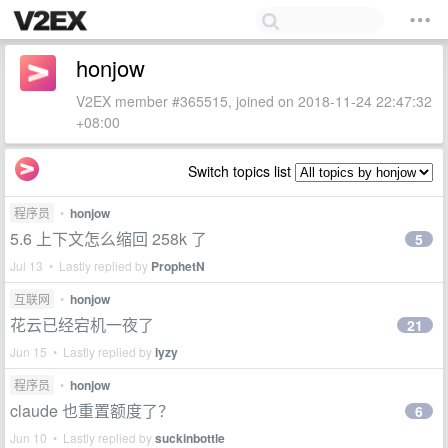
honjow
V2EX member #365515, joined on 2018-11-24 22:47:32
+08:00
Switch topics list
程序员
•
honjow
5.6 上下文怎么缩回 258k 了
5
Jul 13 • Lastly replied by
ProphetN
互联网
•
honjow
花云已经宕机一夜了
21
Jun 15 • Lastly replied by
lyzy
程序员
•
honjow
claude 也重置额度了？
6
Jun 10 • Lastly replied by
suckinbottle