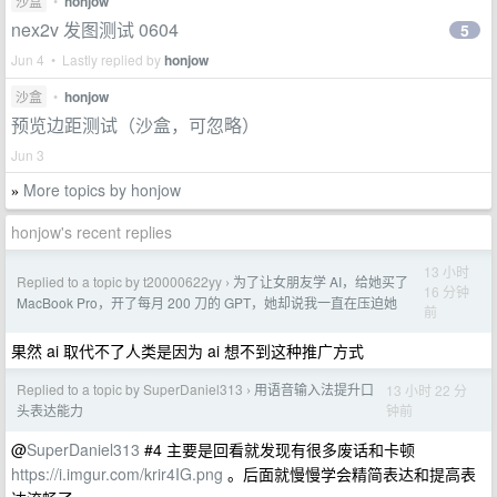
沙盒
•
honjow
nex2v 发图测试 0604
5
Jun 4 • Lastly replied by
honjow
沙盒
•
honjow
预览边距测试（沙盒，可忽略）
Jun 3
More topics by honjow
»
honjow's recent replies
13 小时
Replied to a topic by t20000622yy
为了让女朋友学 AI，给她买了
›
16 分钟
MacBook Pro，开了每月 200 刀的 GPT，她却说我一直在压迫她
前
果然 ai 取代不了人类是因为 ai 想不到这种推广方式
Replied to a topic by SuperDaniel313
用语音输入法提升口
13 小时 22 分
›
钟前
头表达能力
@
SuperDaniel313
#4 主要是回看就发现有很多废话和卡顿
https://i.imgur.com/krir4IG.png
。后面就慢慢学会精简表达和提高表