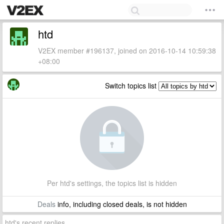
htd
V2EX member #196137, joined on 2016-10-14 10:59:38
+08:00
Switch topics list
Per htd's settings, the topics list is hidden
Deals
info, including closed deals, is not hidden
htd's recent replies