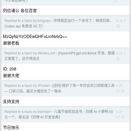
列位诸公 各位百官
Replied to a topic by bingoso
中转稳定运行一个多月了，继续拉新，
6 月 9
›
日
Codex api 免费送 30 刀！
MzQyNzYzODEwQHFxLmNvbQ==
谢谢老板
Replied to a topic by WinterLord
[HyperAPI] gpt pro➕plus 号池，额度
6 月 5
›
日
又重置了，这不得送点
ID: 208
谢谢大佬
Replied to a topic by iPocket
[送码] 维护了快一年的会员订阅管理工具
5 月
›
27 日
— 口袋订阅，最近大幅优化了一版本
支持支持
Replied to a topic by liqinliqin
儿童节抽奖加送书：四博 AI 小黄鸭 50
5 月
›
27 日
元一个，留言送《四博 AI 开发宝典》
节日快乐