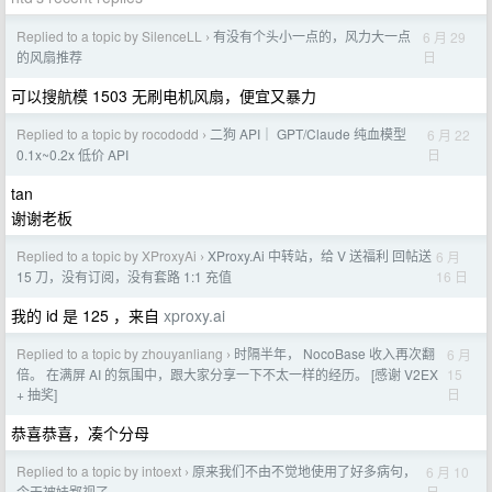
Replied to a topic by SilenceLL
有没有个头小一点的，风力大一点
6 月 29
›
日
的风扇推荐
可以搜航模 1503 无刷电机风扇，便宜又暴力
Replied to a topic by rocododd
二狗 API｜ GPT/Claude 纯血模型
6 月 22
›
日
0.1x~0.2x 低价 API
tan
谢谢老板
Replied to a topic by XProxyAi
XProxy.Ai 中转站，给 V 送福利 回帖送
6 月
›
16 日
15 刀，没有订阅，没有套路 1:1 充值
我的 id 是 125 ，来自
xproxy.ai
Replied to a topic by zhouyanliang
时隔半年， NocoBase 收入再次翻
6 月
›
15
倍。 在满屏 AI 的氛围中，跟大家分享一下不太一样的经历。 [感谢 V2EX
日
+ 抽奖]
恭喜恭喜，凑个分母
Replied to a topic by intoext
原来我们不由不觉地使用了好多病句，
6 月 10
›
日
今天被娃鄙视了