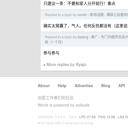
只建议一条：不要和家人分开就行！重点
Replied to a topic by
runxin
职场话题
裸辞之后看到
›
›
确实太窝囊了，气人。任何反抗都没有（这里说
Replied to a topic by
daqing
推广
专门为程序员设计的聊
›
›
权（1 个月）
参与参与
More replies by iflyapi
»
About
·
Help
·
Advertise
·
Blog
·
API
创意工作者们的社区
World is powered by solitude
VERSION: 3.9.8.5 · 12ms ·
UTC 07:58
·
PVG 15:58
·
LAX 0
♥ Do have faith in what you're doing.