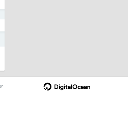
9
5
ge