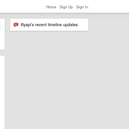
Home
Sign Up
Sign In
iflyapi's recent timeline updates