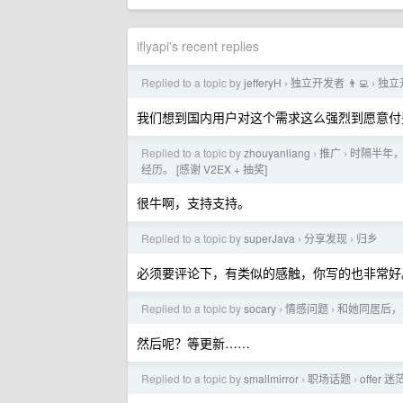
iflyapi's recent replies
Replied to a topic by
jefferyH
独立开发者 👨‍💻
独立
›
›
我们想到国内用户对这个需求这么强烈到愿意付
Replied to a topic by
zhouyanliang
推广
时隔半年，
›
›
经历。 [感谢 V2EX + 抽奖]
很牛啊，支持支持。
Replied to a topic by
superJava
分享发现
归乡
›
›
必须要评论下，有类似的感触，你写的也非常好
Replied to a topic by
socary
情感问题
和她同居后，
›
›
然后呢？等更新……
Replied to a topic by
smallmirror
职场话题
offer
›
›