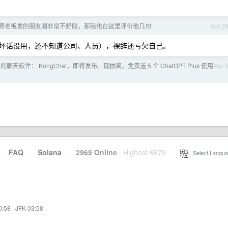
原老板发的朋友圈非常不舒服，那我也在这里评价他几句
Apr 2
坏话没用，还不知道公司、人员），裸辞还亏欠自己。
天软件： KongChat，即将发布。现抽奖，免费送 5 个 ChatGPT Plus 使用
Apr 
·
FAQ
·
Solana
·
2969 Online
Highest 6679
·
Select Langua
0:58
·
JFK 03:58