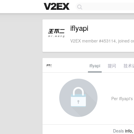
iflyapi
V2EX member #453114, joined on
iflyapi
提问
技术
Per iflyapi's
Deals
info,