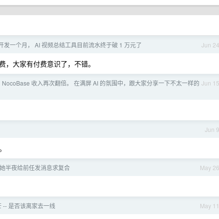
开发一个月， AI 视频总结工具目前流水终于破 1 万元了
Jun 2
费，大家有付费意识了，不错。
 NocoBase 收入再次翻倍。 在满屏 AI 的氛围中，跟大家分享一下不太一样的
Jun 1
Jun 
。
她半夜给前任发消息求复合
May 2
 迷茫 -- 是否该离家去一线
May 1