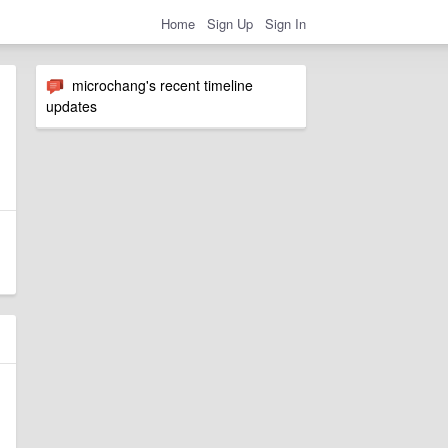
Home
Sign Up
Sign In
microchang's recent timeline
updates