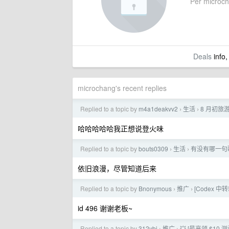
Per microcha
Deals
info,
microchang's recent replies
Replied to a topic by
m4a1deakvv2
生活
8 月初旅
›
›
哈哈哈哈哈我正想说登火味
Replied to a topic by
bouts0309
生活
有没有哪一句
›
›
依旧浪漫，尽管知道后来
Replied to a topic by
Bnonymous
推广
[Codex 
›
›
id 496 谢谢老板~
Replied to a topic by
312ybj
推广
💥 [最高领 $10 