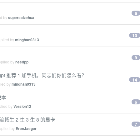
6
ed by
supercaizehua
10
eplied by
minghan0313
9
eplied by
needpp
 gpt 推荐 1 加手机，同志们你们怎么看？
14
lied by
minghan0313
记本
6
plied by
Version12
生 2 生 3 生 8 的显卡
7
eplied by
ErenJaeger