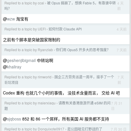
Replied to a topic by ccai
被 Opus 搞崩了，想换 Fable 5，有靠谱中转
4 天
›
前
吗？
@
wzw
淘宝有
Replied to a topic by UEFI
如何付款 Claude API
4 天前
›
之前有个脚本是突破国家限制的
Replied to a topic by Ryanzlab
你们用 Opus5 开多大的思考强度？
7 天前
›
@
geshenjibigmail
中转站啊
@
khaliray
Replied to a topic by rimworld
国企三方劳务派遣一周半，接手了一个
7 天
›
前
巨坑项目
Codex 重构 也就几个小时的事情， 没技术含量而言， 交给 AI 吧
Replied to a topic by maierxiaqu
请教有关香港旅游开通 eSIM 的问
7 月 31
›
日
题
@
sjqboss
852 和 86 一个屌样，所有美国 AI 服务都不支持
Replied to a topic by Donquixote0917
逛公园碰见打野战的了
7 月 30 日
›