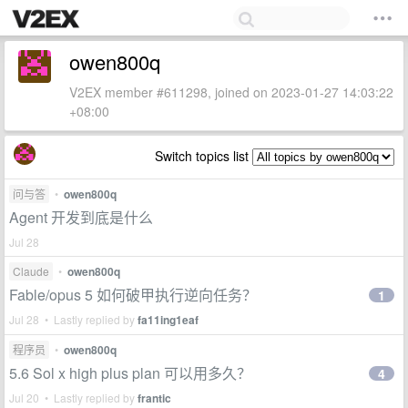
owen800q
V2EX member #611298, joined on 2023-01-27 14:03:22
+08:00
Switch topics list
问与答
•
owen800q
Agent 开发到底是什么
Jul 28
Claude
•
owen800q
Fable/opus 5 如何破甲执行逆向任务？
1
Jul 28 • Lastly replied by
fa11ing1eaf
程序员
•
owen800q
5.6 Sol x high plus plan 可以用多久？
4
Jul 20 • Lastly replied by
frantic