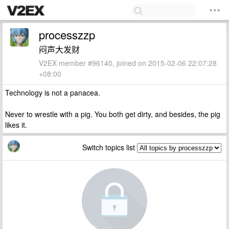
processzzp
闷声大发财
V2EX member #96140, joined on 2015-02-06 22:07:28
+08:00
Technology is not a panacea.
Never to wrestle with a pig. You both get dirty, and besides, the pig
likes it.
Switch topics list