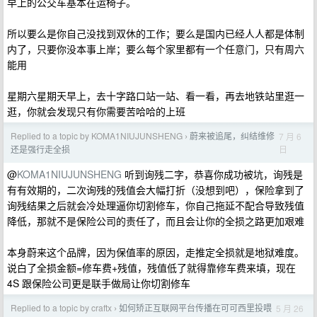
早上的公交车基本在运椅子。
所以要么是你自己没找到双休的工作；要么是国内已经人人都是体制
内了，只要你没本事上岸；要么每个家里都有一个任意门，只有周六
能用
星期六星期天早上，去十字路口站一站、看一看，再去地铁站里逛一
逛，你就会发现只有你需要苦哈哈的上班
Replied to a topic by KOMA1NIUJUNSHENG
蔚来被追尾，纠结维修
7 月 6
›
日
还是强行走全损
@
KOMA1NIUJUNSHENG
听到询残二字，恭喜你成功被坑，询残是
有有效期的，二次询残的残值会大幅打折（没想到吧），保险拿到了
询残结果之后就会冷处理逼你切割修车，你自己拖延不配合导致残值
降低，那就不是保险公司的责任了，而且会让你的全损之路更加艰难
本身蔚来这个品牌，因为保值率的原因，走推定全损就是地狱难度。
说白了全损金额=修车费+残值，残值低了就得靠修车费来填，现在
4S 跟保险公司更是联手做局让你切割修车
Replied to a topic by craftx
如何矫正互联网平台传播在可可西里投喂
5 月 26
›