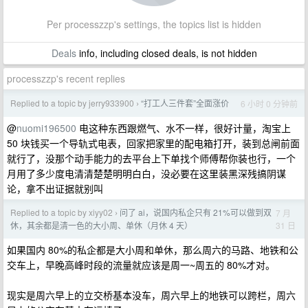
Per processzzp's settings, the topics list is hidden
Deals
info, including closed deals, is not hidden
processzzp's recent replies
Replied to a topic by jerry933900
“打工人三件套”全面涨价
6 小时 0 分钟前
›
@
nuomi196500
电这种东西跟燃气、水不一样，很好计量，淘宝上
50 块钱买一个导轨式电表，回家把家里的配电箱打开，装到总闸前面
就行了，没那个动手能力的去平台上下单找个师傅帮你装也行，一个
月用了多少度电清清楚楚明明白白，没必要在这里装黑深残搞阴谋
论，拿不出证据就别叫
Replied to a topic by xiyy02
问了 ai，说国内私企只有 21%可以做到双
7 月
›
31 日
休，其余都是清一色的大小周、单休（月休 4 天）
如果国内 80%的私企都是大小周和单休，那么周六的马路、地铁和公
交车上，早晚高峰时段的流量就应该是周一~周五的 80%才对。
现实是周六早上的立交桥基本没车，周六早上的地铁可以跨栏，周六