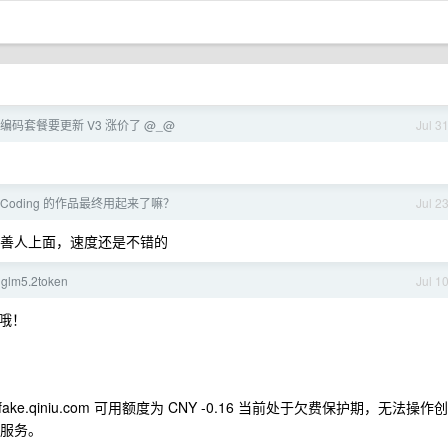
lan 编码套餐要更新 V3 涨价了 @_@
Jul 3
beCoding 的作品最终用起来了嘛？
Jul 2
e 大善人上面，速度还是不错的
m5.2token
Jul 1
哦！
ake.qiniu.com
可用额度为 CNY -0.16 当前处于欠费保护期，无法操作创
止服务。