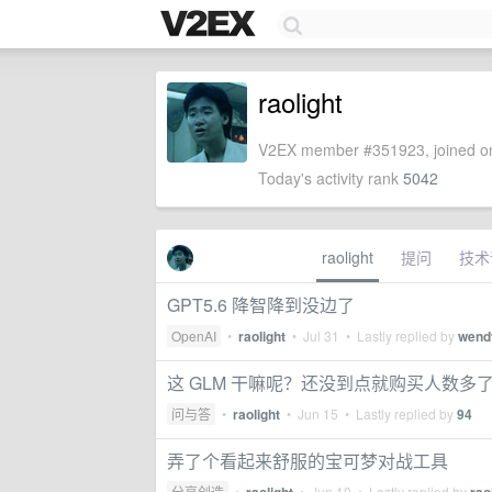
raolight
V2EX member #351923, joined on
Today's activity rank
5042
raolight
提问
技术
GPT5.6 降智降到没边了
OpenAI
•
raolight
•
Jul 31
• Lastly replied by
wend
这 GLM 干嘛呢？还没到点就购买人数多
问与答
•
raolight
•
Jun 15
• Lastly replied by
94
弄了个看起来舒服的宝可梦对战工具
分享创造
•
•
Jun 10
• Lastly replied by