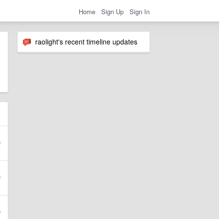
Home
Sign Up
Sign In
raolight's recent timeline updates