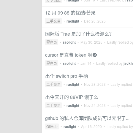
raolight
rao
12 月 09 88 的优酷/芒果
二手交易
•
raolight
•
Dec 20, 2025
国际版 Trae 是加了什么检测么？
程序员
•
raolight
•
May 30, 2025
• Lastly replied b
cursor 是真费 token 啊🌚
程序员
•
raolight
•
Jan 14
• Lastly replied by
jack
出个 switch pro 手柄
二手交易
•
raolight
•
Nov 28, 2023
• Lastly replied
出今天开的 88VIP 饿了么
二手交易
•
raolight
•
Nov 24, 2023
• Lastly replied
github 的私人仓库团队成员可以无限了...
GitHub
•
raolight
•
Apr 16, 2020
• Lastly replied b