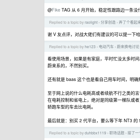
@
Fike
TAG 从 6 月开始，稳定性跟路边一条
Replied to a topic by
raolight
分享创造
弄了个看起
›
›
谢 V 友点评，对战大佬们有建议的可以提一下
Replied to a topic by
he123
电动汽车
蔚来换电讨论
›
›
看使用场景，如果是有家庭，平时忙没太多时间
蔚来系的，不然别买。
还有就是 baas 这个也是看自己用车时间，明确知
至于网上说的什么电耗高或者续航不行之类的言论
在电耗控制和省电上，绝对是同级第一梯队或者更
轿跑车型的车去比电耗。
最后就是：别买 2 代平台，要么等下年 NT3 的
Replied to a topic by
duhbbx1119
职场话题
接了一
›
›