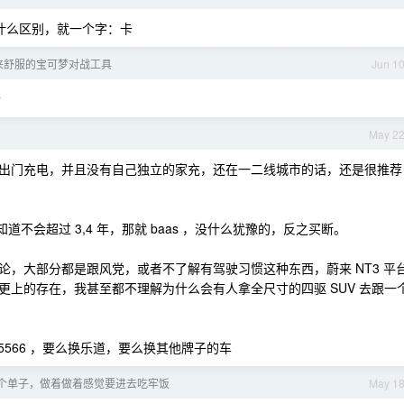
没什么区别，就一个字：卡
来舒服的宝可梦对战工具
Jun 1
哈
May 2
出门充电，并且没有自己独立的家充，还在一二线城市的话，还是很推荐
道不会超过 3,4 年，那就 baas ，没什么犹豫的，反之买断。
，大部分都是跟风党，或者不了解有驾驶习惯这种东西，蔚来 NT3 平
上的存在，我甚至都不理解为什么会有人拿全尺寸的四驱 SUV 去跟一
 5566 ，要么换乐道，要么换其他牌子的车
个单子，做着做着感觉要进去吃牢饭
May 1