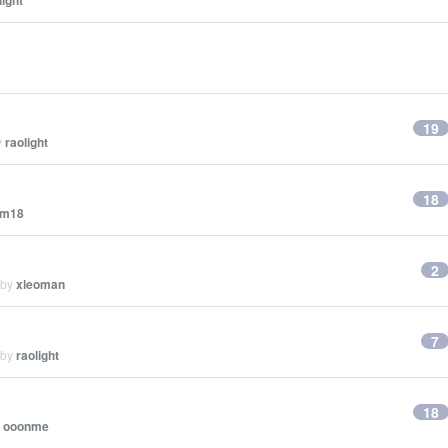
light
19
y
raolight
18
hm18
2
 by
xleoman
7
 by
raolight
18
y
ooonme