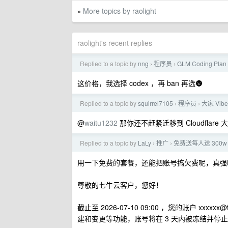
More topics by raolight
»
raolight's recent replies
Replied to a topic by
nng
程序员
GLM Coding P
›
›
这价格，我选择 codex ，再 ban 再选🌚
Replied to a topic by
squirrel7105
程序员
大家 Vi
›
›
@
waitu1232
那你还不赶紧迁移到 Cloudflar
Replied to a topic by
LaLy
推广
免费送每人送 300w gl
›
›
用一下免费的套餐，还能把账号搞欠费呢，真强
尊敬的七牛云客户，您好！
截止至 2026-07-10 09:00 ，您的账户
xxxxxx@f
建和变更等功能，账号将在 3 天内被冻结并停