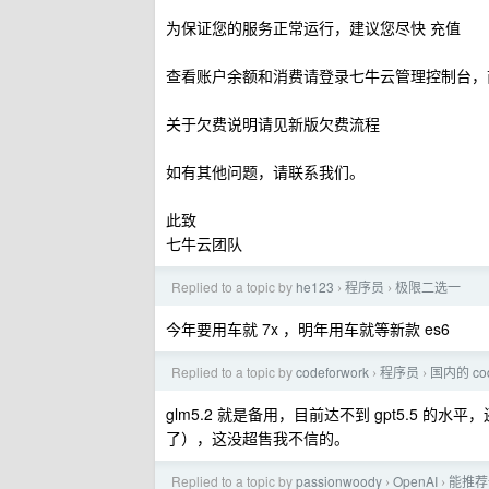
为保证您的服务正常运行，建议您尽快 充值
查看账户余额和消费请登录七牛云管理控制台，前
关于欠费说明请见新版欠费流程
如有其他问题，请联系我们。
此致
七牛云团队
Replied to a topic by
he123
程序员
极限二选一
›
›
今年要用车就 7x ，明年用车就等新款 es6
Replied to a topic by
codeforwork
程序员
国内的 co
›
›
glm5.2 就是备用，目前达不到 gpt5.5 
了），这没超售我不信的。
Replied to a topic by
passionwoody
OpenAI
能推荐
›
›