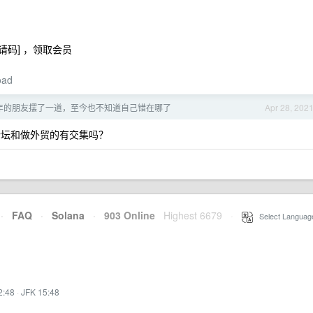
入邀请码] ，领取会员
oad
年的朋友摆了一道，至今也不知道自己错在哪了
Apr 28, 202
论坛和做外贸的有交集吗？
·
FAQ
·
Solana
·
903 Online
Highest 6679
·
Select Languag
2:48
·
JFK 15:48