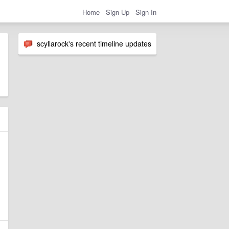
Home
Sign Up
Sign In
scyllarock's recent timeline updates