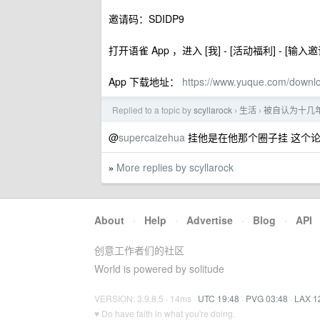
邀请码：SDIDP9
打开语雀 App ，进入 [我] - [活动福利] - [输
App 下载地址：
https://www.yuque.com/downl
Replied to a topic by
scyllarock
生活
被自认为十几
›
›
@
supercaizehua
挂他是在他那个圈子挂 这个
More replies by scyllarock
»
About
·
Help
·
Advertise
·
Blog
·
API
创意工作者们的社区
World is powered by solitude
VERSION: 3.9.8.5 · 14ms ·
UTC 19:48
·
PVG 03:48
·
LAX 1
♥ Do have faith in what you're doing.