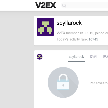
scyllarock
V2EX member #169919, joined on
Today's activity rank
10745
scyllarock
提问
技
Per scyllaroc