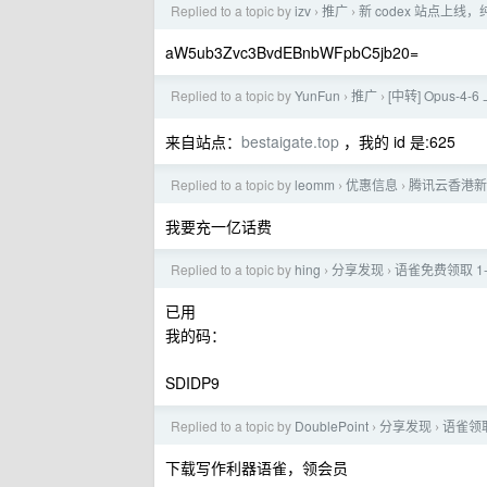
Replied to a topic by
izv
推广
新 codex 站点上线，纯
›
›
aW5ub3Zvc3BvdEBnbWFpbC5jb20=
Replied to a topic by
YunFun
推广
[中转] Opus-
›
›
来自站点：
bestaigate.top
，我的 id 是:625
Replied to a topic by
leomm
优惠信息
腾讯云香港新加坡
›
›
我要充一亿话费
Replied to a topic by
hing
分享发现
语雀免费领取 1-
›
›
已用
我的码：
SDIDP9
Replied to a topic by
DoublePoint
分享发现
语雀领
›
›
下载写作利器语雀，领会员