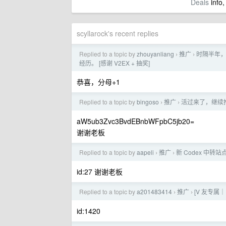
Deals
info,
scyllarock's recent replies
Replied to a topic by
zhouyanliang
推广
时隔半年，
›
›
经历。 [感谢 V2EX + 抽奖]
恭喜，分母+1
Replied to a topic by
bingoso
推广
活过来了，继续推广
›
›
aW5ub3Zvc3BvdEBnbWFpbC5jb20=
谢谢老板
Replied to a topic by
aapeli
推广
新 Codex 中转站
›
›
id:27 谢谢老板
Replied to a topic by
a201483414
推广
[V 友专属｜
›
›
id:1420