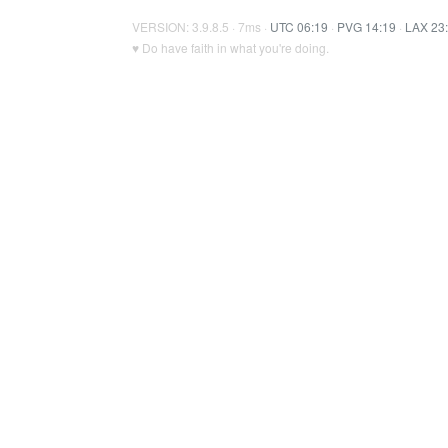
VERSION: 3.9.8.5 · 7ms ·
UTC 06:19
·
PVG 14:19
·
LAX 23
♥ Do have faith in what you're doing.