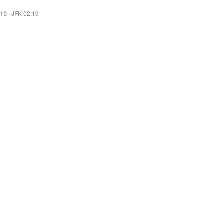
:19
·
JFK 02:19