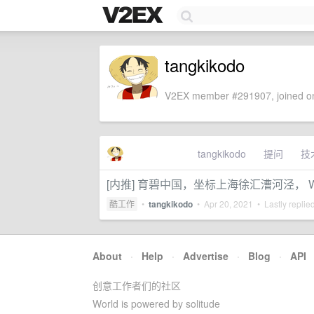
tangkikodo
V2EX member #291907, joined on
tangkikodo
提问
技
[内推] 育碧中国，坐标上海徐汇漕河泾， 
酷工作
•
tangkikodo
•
Apr 20, 2021
• Lastly replie
About
·
Help
·
Advertise
·
Blog
·
API
创意工作者们的社区
World is powered by solitude