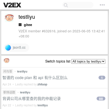
testliyu
🏢
gitee
V2EX member #632616, joined on 2023-06-05 13:42:41
+08:00
json5.cc
Switch topics list
问与答
•
testliyu
智谱的 code plan 和 api 有什么区别么
1
Apr 24 • Lastly replied by
zhiluop
职场话题
•
testliyu
背调公司从哪里查的我的仲裁记录
88
Apr 22 • Lastly replied by
testliyu