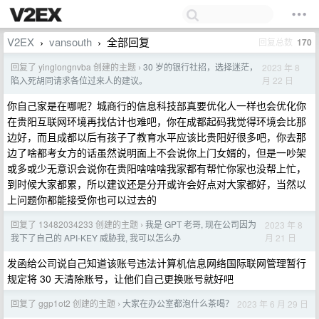
V2EX
vansouth
全部回复
回复总数
170
›
›
回复了 yinglongnvba 创建的主题
30 岁的银行社招，选择迷茫，
2023 年 8
›
月 22 日
陷入死胡同请求各位过来人的建议。
你自己家是在哪呢？城商行的信息科技部真要优化人一样也会优化你
在贵阳互联网环境再找估计也难吧，你在成都起码我觉得环境会比那
边好，而且成都以后有孩子了教育水平应该比贵阳好很多吧，你去那
边了啥都考女方的话虽然说明面上不会说你上门女婿的，但是一吵架
或多或少无意识会说你在贵阳啥啥啥我家都有帮忙你家也没帮上忙，
到时候大家都累，所以建议还是分开或许会好点对大家都好，当然以
上问题你都能接受你也可以过去的
回复了 13482034233 创建的主题
我是 GPT 老哥, 现在公司因为
2023 年 8
›
月 21 日
我下了自己的 API-KEY 威胁我, 我可以怎么办
发函给公司说自己知道该账号违法计算机信息网络国际联网管理暂行
规定将 30 天清除账号，让他们自己更换账号就好吧
回复了 ggp1ot2 创建的主题
大家在办公室都泡什么茶喝？
2023 年 6 月 29 日
›