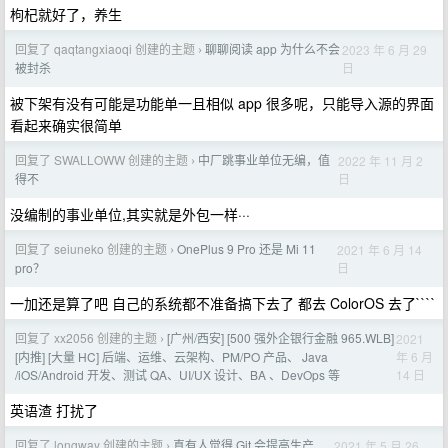
枸杞就好了，养生
回复了 qaqtangxiaoqi 创建的主题
聊聊阅读 app 为什么不会
2023 年 6 月 29
›
日
被封杀
被下架有没有可能是功能单一且相似 app 很多呢，只能导入源的界面
看起来确实很简单
回复了 SWALLOWW 创建的主题
中厂跳事业单位无编，值
2022 年 11 月 2
›
日
得不
没编制的事业单位,其实就是外包一样···
回复了 seiuneko 创建的主题
OnePlus 9 Pro 还是 Mi 11
2021 年 6 月 14
›
日
pro？
一加还是算了吧 自己的系统都不准备搞下去了 都去 ColorOS 去了````
回复了 xx2056 创建的主题
[广州/西安] [500 强外企银行金融 965.WLB]
2021
›
年 6 月
[内推] [大量 HC] 后端、运维、云架构、PM/PO 产品、 Java
14 日
/iOS/Android 开发、测试 QA、UI/UX 设计、BA 、DevOps 等
英语渣 打扰了
回复了 longway 创建的主题
真有人觉得 Git 会提高生产
2021 年 5 月 26
›