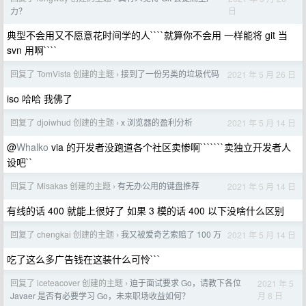
日
力？
典型不会用又不愿意花时间学的人````就算你不会用 一样能将 git 当
svn 用啊````
回复了 TomVista 创建的主题
接到了一份另类的垃圾代码
2021 年 5 月 26 日
›
iso 哈哈 我佛了
回复了 djoiwhud 创建的主题
x 浏览器的盈利分析
2021 年 5 月 14 日
›
@
Whalko
via 的开发者没跑道各个社区卖惨啊```````卖独立开发者人
设吧``
回复了 Misakas 创建的主题
有无办公用的键盘推荐
2021 年 5 月 14 日
›
有线的话 400 就能上很好了 如果 3 模的话 400 以下没啥什么区别
回复了 chengkai 创建的主题
我又被爱奇艺索赔了 100 万
2021 年 5 月 14 日
›
吃了这么多广告钱在这装什么可怜```
回复了 iceteacover 创建的主题
迫于面试要求 Go，请教下各位
2021 年 5
›
月 8 日
Javaer 是否有必要学习 Go，未来职场收益如何？