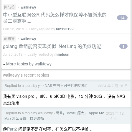
问与答
•
walktewy
中小型互联网公司代码怎么样才能保障不被新来的
14
员工泄露啊....
Feb 12, 2019 • Lastly replied by
fan123199
问与答
•
walktewy
golang 数组能否实现类似 .Net Linq 的类似功能
1
Jul 30, 2018 • Lastly replied by
mmdsun
More topics by walktewy
»
walktewy's recent replies
Replied to a topic by yir
NAS 有啥不可替代的功能？
2024 年 7 月 18 日
›
我有买 vision pro ，8K 、6.5K 3D 电影，15 分钟 30G ，没有 NAS
真没法用
Replied to a topic by walktewy
出差， dota2 瘾大， Apple M2
2023 年 12
›
月 6 日
Max 怎么设置可以更流畅
@
Part2
问题倒不是在帧率，在怎么可以不掉帧…