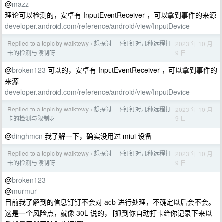
@
mazz
理论可以检测的，安卓有 InputEventReceiver ，可以拿到事件的来源
developer.android.com/reference/android/view/InputDevice
Replied to a topic by walktewy
想探讨一下钉钉对几种远程打
2023 年 10 月
›
9 日
卡的检测与限制呀
@
broken123
可以的，安卓有 InputEventReceiver ，可以拿到事件的
来源
developer.android.com/reference/android/view/InputDevice
Replied to a topic by walktewy
想探讨一下钉钉对几种远程打
2023 年 10 月
›
9 日
卡的检测与限制呀
@
dinghmcn
我了解一下，确实没用过 miui 设备
Replied to a topic by walktewy
想探讨一下钉钉对几种远程打
2023 年 10 月
›
9 日
卡的检测与限制呀
@
broken123
@
murmur
目前我了解到的信息钉钉不会对 adb 进行处理，不确定以后会不会。
这是一个风险点，就像 30L 说的， [抓到你自动打卡给你记录下来以