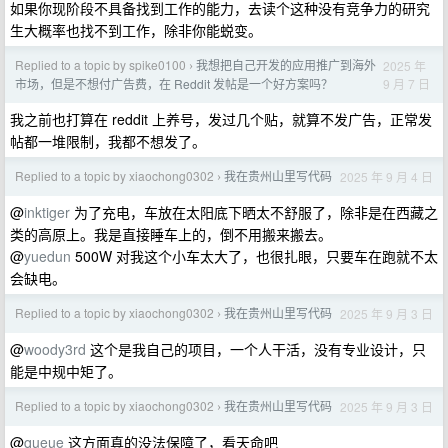
如果你现阶段不具备找到工作的能力，去读个这种没有竞争力的研究
生大概率也找不到工作，除非你能蜕变。
Replied to a topic by spike0100
我想把自己开发的应用推广到海外
2025 年
›
9 月 7 日
市场，但是不想付广告费，在 Reddit 发帖是一个好方案吗？
我之前也打算在 reddit 上养号，发过几个贴，就算不发广告，正常发
帖都一堆限制，我都不想发了。
Replied to a topic by xiaochong0302
我在贵州山里写代码
2025 年 9 月 4 日
›
@
inktiger
为了充电，车放在太阳底下晒太不舒服了，除非是在西藏之
类的高原上。我是直接睡车上的，倒不用搬来搬去。
@
yuedun
500W 对我这个小车太大了，也很扎眼，只要车在跑就不太
会缺电。
Replied to a topic by xiaochong0302
我在贵州山里写代码
2025 年 9 月 3 日
›
@
woody3rd
这个是我自己的项目，一个人干活，没有专业设计，只
能是中规中矩了。
Replied to a topic by xiaochong0302
我在贵州山里写代码
2025 年 9 月 3 日
›
@
queue
这方面真的没法保障了，看天命吧