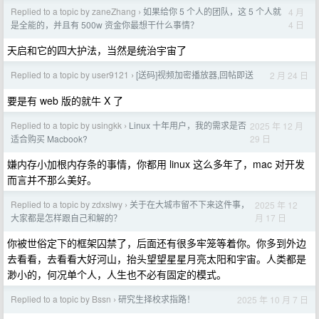
Replied to a topic by zaneZhang
如果给你 5 个人的团队，这 5 个人就
4 月
›
4 日
是全能的，并且有 500w 资金你最想干什么事情？
天启和它的四大护法，当然是统治宇宙了
Replied to a topic by user9121
[送码]视频加密播放器,回帖即送
2 月 24 日
›
要是有 web 版的就牛 X 了
Replied to a topic by usingkk
Linux 十年用户，我的需求是否
2025 年 12 月
›
29 日
适合购买 Macbook?
嫌内存小加根内存条的事情，你都用 linux 这么多年了，mac 对开发
而言并不那么美好。
Replied to a topic by zdxslwy
关于在大城市留不下来这件事，
2025 年 12
›
月 17 日
大家都是怎样跟自己和解的？
你被世俗定下的框架囚禁了，后面还有很多牢笼等着你。你多到外边
去看看，去看看大好河山，抬头望望星星月亮太阳和宇宙。人类都是
渺小的，何况单个人，人生也不必有固定的模式。
Replied to a topic by Bssn
研究生择校求指路！
2025 年 10 月 7 日
›