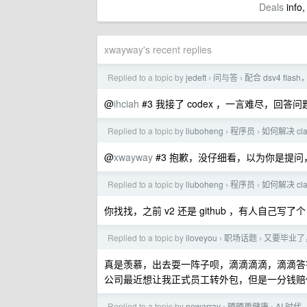
Deals
info,
xwayway's recent replies
Replied to a topic by
jedeft
问与答
配合 dsv4 fla
›
›
@
ihciah
#3 我接了 codex ，一言难尽，回
Replied to a topic by
liuboheng
程序员
如何解决 cl
›
›
@
xwayway
#3 抱歉，没仔细看，以为你是提
Replied to a topic by
liuboheng
程序员
如何解决 cl
›
›
你找找，之前 v2 还是 github ，有人自己写
Replied to a topic by
iloveyou
职场话题
又要毕业了
›
›
真是羡慕，出去耍一阵子呗，滴滴滴滴，滴滴答
公司最近想让我正式员工转外包，但是一分钱赔偿
Replied to a topic by
newarray
晒晒更健康
AI 时