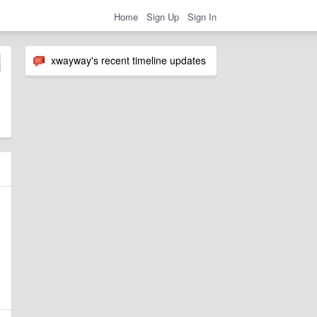
Home
Sign Up
Sign In
xwayway's recent timeline updates