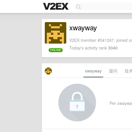
xwayway
V2EX member #541267, joined on
Today's activity rank
3040
ONLINE
xwayway
提问
技
Per xwayway'