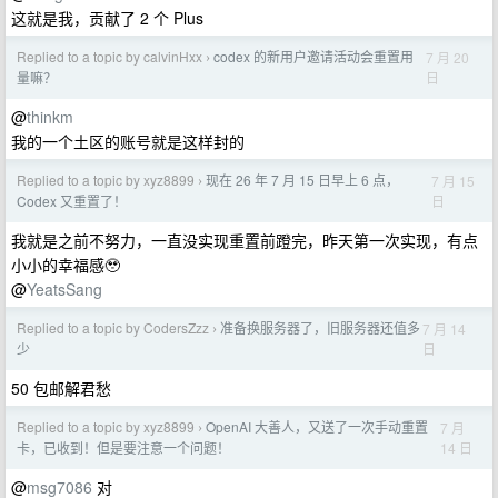
这就是我，贡献了 2 个 Plus
Replied to a topic by calvinHxx
codex 的新用户邀请活动会重置用
7 月 20
›
日
量嘛？
@
thinkm
我的一个土区的账号就是这样封的
Replied to a topic by xyz8899
现在 26 年 7 月 15 日早上 6 点，
7 月 15
›
日
Codex 又重置了！
我就是之前不努力，一直没实现重置前蹬完，昨天第一次实现，有点
小小的幸福感🥹
@
YeatsSang
Replied to a topic by CodersZzz
准备换服务器了，旧服务器还值多
7 月 14
›
日
少
50 包邮解君愁
Replied to a topic by xyz8899
OpenAI 大善人，又送了一次手动重置
7 月
›
14 日
卡，已收到！但是要注意一个问题！
@
msg7086
对