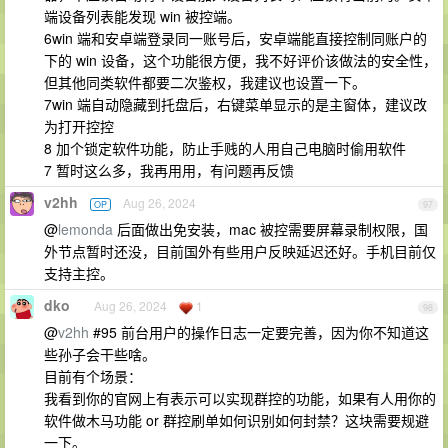
端设备列表能发现 win 被控端。
6win 端和安卓端登录同一账号后，安卓端能直接控制同账户的
下的 win 设备，这个功能很方便，我不好评价该做法的安全性，
但其他同类软件都要二次鉴权，我建议也设置一下。
7win 端自动隐藏到托盘后，右键菜单显示的是主窗体，建议改
为打开控控
8 加个锁定软件功能，防止手贱的人用自己电脑时偷用软件
7 暂时这么多，我再用用，有问题再反馈
v2hh
Aug 26, 2024
OP
97
@
lemonda
后面做出免安装，mac 被控需要屏幕录制权限，国
外节点暂时还没，目前国外有些用户反映延迟还好。手机目前仅
支持主控。
dko
Aug 26, 2024
1
98
@
v2hh
#95 前台用户的操作日志一定要完善，因为你不知道这
些孙子会干些啥。
目前有个场景：
我看到你的官网上有表示可以实现群控的功能，如果有人用你的
软件做木马功能 or 群控刷单如何识别如何封禁？这块需要规避
一下。