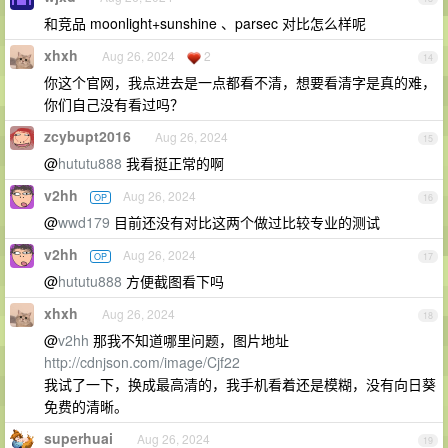
和竞品 moonlight+sunshine 、parsec 对比怎么样呢
xhxh
Aug 26, 2024
2
14
你这个官网，我点进去是一点都看不清，想要看清字是真的难，
你们自己没有看过吗？
zcybupt2016
Aug 26, 2024
15
@
hututu888
我看挺正常的啊
v2hh
Aug 26, 2024
OP
16
@
wwd179
目前还没有对比这两个做过比较专业的测试
v2hh
Aug 26, 2024
OP
17
@
hututu888
方便截图看下吗
xhxh
Aug 26, 2024
18
@
v2hh
那我不知道哪里问题，图片地址
http://cdnjson.com/image/Cjf22
我试了一下，换成最高清的，我手机看着还是模糊，没有向日葵
免费的清晰。
superhuai
Aug 26, 2024
19