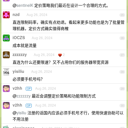
@
sentinelK
定价策略我们最近在设计一个合理的方式。
nzd
Aug 26, 2024
25
直连限制码率，确实有点劝退。看起来更多功能也是为了批量管
理机器，定价方式确实值得商榷
iOCZS
Aug 26, 2024
26
成本就是流量
zzzzzzy
Aug 26, 2024
2
27
直连为什么还要限速？又不占用你们的服务器带宽资源
yisiliu
Aug 26, 2024
28
必须要手机号吗？
v2hh
Aug 26, 2024
OP
29
@
zzzzzzy
最近会调整定价策略和功能限制方式
v2hh
Aug 26, 2024
OP
30
@
yisiliu
注册的话国内应该必须手机号才行，使用快速协助可以
不用注册