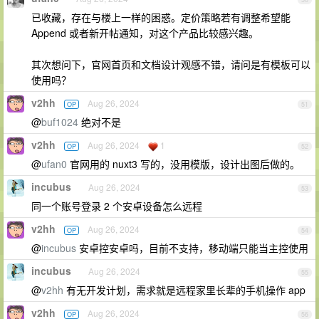
已收藏，存在与楼上一样的困惑。定价策略若有调整希望能
Append 或者新开帖通知，对这个产品比较感兴趣。
其次想问下，官网首页和文档设计观感不错，请问是有模板可以
使用吗？
v2hh
Aug 26, 2024
OP
51
@
buf1024
绝对不是
v2hh
Aug 26, 2024
1
OP
52
@
ufan0
官网用的 nuxt3 写的，没用模版，设计出图后做的。
incubus
Aug 26, 2024
53
同一个账号登录 2 个安卓设备怎么远程
v2hh
Aug 26, 2024
OP
54
@
incubus
安卓控安卓吗，目前不支持，移动端只能当主控使用
incubus
Aug 26, 2024
55
@
v2hh
有无开发计划，需求就是远程家里长辈的手机操作 app
v2hh
Aug 26, 2024
OP
56