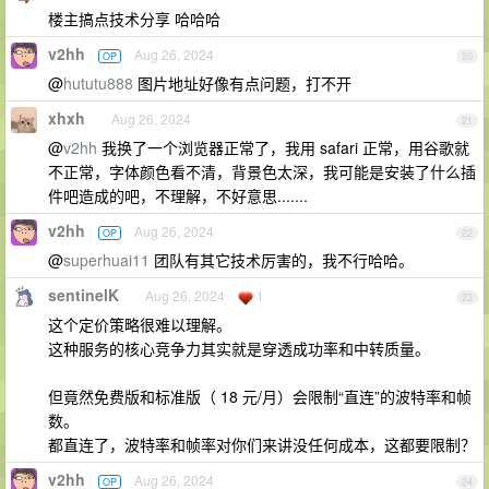
楼主搞点技术分享 哈哈哈
v2hh
Aug 26, 2024
OP
20
@
hututu888
图片地址好像有点问题，打不开
xhxh
Aug 26, 2024
21
@
v2hh
我换了一个浏览器正常了，我用 safari 正常，用谷歌就
不正常，字体颜色看不清，背景色太深，我可能是安装了什么插
件吧造成的吧，不理解，不好意思.......
v2hh
Aug 26, 2024
OP
22
@
superhuai11
团队有其它技术厉害的，我不行哈哈。
sentinelK
Aug 26, 2024
1
23
这个定价策略很难以理解。
这种服务的核心竞争力其实就是穿透成功率和中转质量。
但竟然免费版和标准版（ 18 元/月）会限制“直连”的波特率和帧
数。
都直连了，波特率和帧率对你们来讲没任何成本，这都要限制？
v2hh
Aug 26, 2024
OP
24