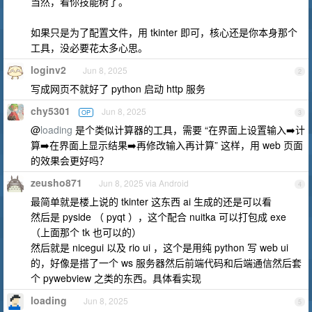
当然，看你技能树了。
如果只是为了配置文件，用 tkinter 即可，核心还是你本身那个
工具，没必要花太多心思。
loginv2
Jun 8, 2025
2
写成网页不就好了 python 启动 http 服务
chy5301
Jun 8, 2025
OP
3
@
loading
是个类似计算器的工具，需要 “在界面上设置输入➡️计
算➡️在界面上显示结果➡️再修改输入再计算” 这样，用 web 页面
的效果会更好吗？
zeusho871
Jun 8, 2025 via Android
4
最简单就是楼上说的 tkinter 这东西 ai 生成的还是可以看
然后是 pyside （ pyqt ），这个配合 nuitka 可以打包成 exe
（上面那个 tk 也可以的）
然后就是 nicegui 以及 rio ui ，这个是用纯 python 写 web ui
的，好像是搭了一个 ws 服务器然后前端代码和后端通信然后套
个 pywebview 之类的东西。具体看实现
loading
Jun 8, 2025
5