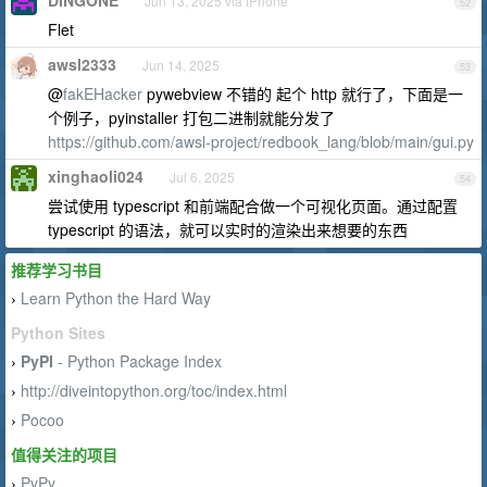
DINGONE
Jun 13, 2025 via iPhone
52
Flet
awsl2333
Jun 14, 2025
53
@
fakEHacker
pywebview 不错的 起个 http 就行了，下面是一
个例子，pyinstaller 打包二进制就能分发了
https://github.com/awsl-project/redbook_lang/blob/main/gui.py
xinghaoli024
Jul 6, 2025
54
尝试使用 typescript 和前端配合做一个可视化页面。通过配置
typescript 的语法，就可以实时的渲染出来想要的东西
推荐学习书目
Learn Python the Hard Way
›
Python Sites
PyPI
- Python Package Index
›
http://diveintopython.org/toc/index.html
›
Pocoo
›
值得关注的项目
PyPy
›