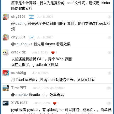
原来是个计算器，我以为是复杂的 .conf 文件呢，建议用 tkinter
随便做做就行
chy5301
Jun 8, 2025
OP
6
@
loading
对😂就个是给同事用的计算器，他们觉得改代码太麻
烦
chy5301
Jun 8, 2025
OP
7
@
zeusho871
我先用 tkinter 看看效果
crackidz
Jun 8, 2025
1
8
以前还折腾折腾 GUI ，弄个 Web 界面
现在是懒了，gradio 直接糊😂
sun82kg
Jun 8, 2025
9
用 Tauri 画界面，把 python 功能包进去。又快又好看
TimePPT
Jun 8, 2025 via Android
10
@
crackidz
Gradio +1 ，效率奇高
XIVN1987
Jun 8, 2025
1
11
pyqt 或者 pyside ，有 qtdesigner 可以拖拽生成界面，，简单很