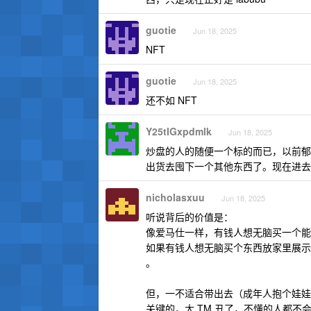
guotie
Jun 18, 2025
NFT
guotie
Jun 18, 2025
还不如 NFT
Y25tIGxpdmlk
Jun 18, 2025
炒盘的人的随便一个标的而已，以前郁
出货去囤下一个其他东西了。现在进去
nicholasxuu
Jun 18, 2025
听说背后的价值是：
像爱马仕一样，有钱人想无脑买一个能
如果有钱人想无脑买个东西放家里展示柜
。
但，一不适合带出去（成年人抱个娃娃
关键的，太 TM 丑了，不懂的人都不