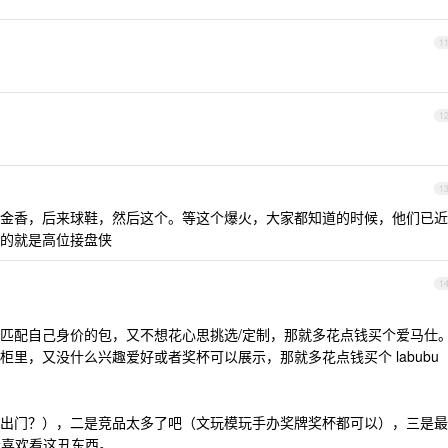
1
1
1
金香，后来球鞋，然后这个。等这个爆火，大家都知道的时候，他们已近
的就是高位接盘侠
1
匹配自己身价的包，又不想花心思挑选/定制，那就多花点钱买个爱马仕
里，又没什么兴趣爱好或者奖杯可以展示，那就多花点钱买个 labubu
出门？），二是竞品太多了吧（文玩模玩手办奖牌奖杯都可以），三是最
会喜欢看这丑东西。