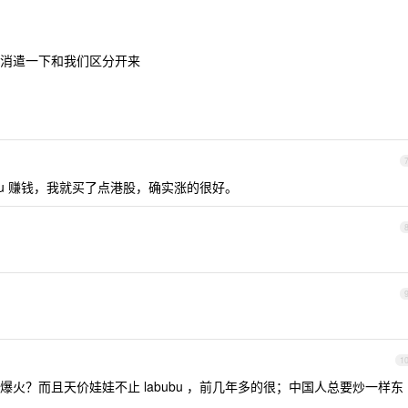
消遣一下和我们区分开来
bu 赚钱，我就买了点港股，确实涨的很好。
1
火？而且天价娃娃不止 labubu ，前几年多的很；中国人总要炒一样东