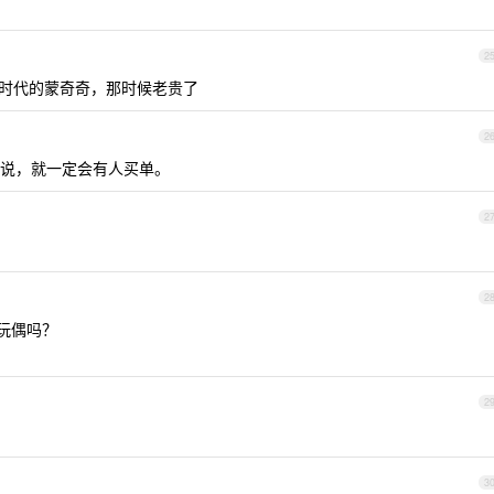
2
 时代的蒙奇奇，那时候老贵了
2
说，就一定会有人买单。
2
2
个玩偶吗？
2
3