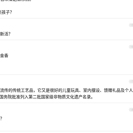
熊孩子？
1
新活？
1
金香
1
流传的传统工艺品，它又是很好的儿童玩具、室内摆设、馈赠礼品及个人
布老虎经国务院批准列入第二批国家级非物质文化遗产名录。
1
？