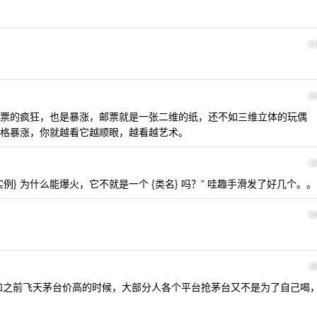
3
3
票的疯狂，也是暴涨，邮票就是一张二维的纸，还不如三维立体的玩偶
格暴涨，你就越看它越顺眼，越看越艺术。
3
{实例} 为什么能爆火，它不就是一个 {类名} 吗？” 哇趣手滑发了好几个。。
3
3
就和之前飞天茅台价高的时候，大部分人各个平台抢茅台又不是为了自己喝