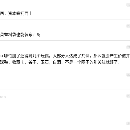
1
西，资本蜂拥而上
2
菜塑料袋也能装东西啊
2
ubu 哪怕崩了还得剩几个玩偶。大部分人达成了共识，那么就会产生价值并
球鞋，收藏卡，谷子，玉石，白酒，不是一个圈子的别关注就好了。
2
Phone
2
2