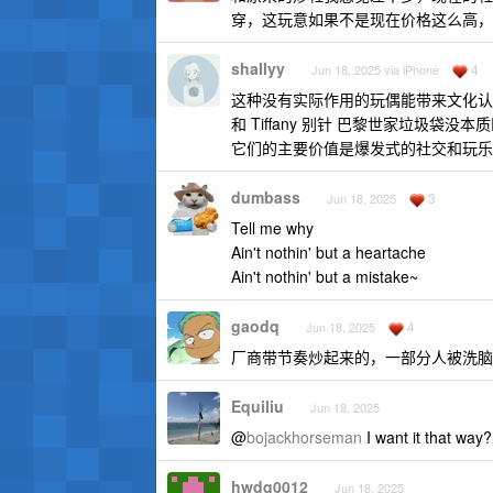
穿，这玩意如果不是现在价格这么高，
shallyy
4
Jun 18, 2025 via iPhone
这种没有实际作用的玩偶能带来文化认
和 Tiffany 别针 巴黎世家垃圾袋没本
它们的主要价值是爆发式的社交和玩乐
dumbass
3
Jun 18, 2025
Tell me why
Ain't nothin' but a heartache
Ain't nothin' but a mistake~
gaodq
4
Jun 18, 2025
厂商带节奏炒起来的，一部分人被洗脑
Equiliu
Jun 18, 2025
@
bojackhorseman
I want it that way?
hwdq0012
Jun 18, 2025