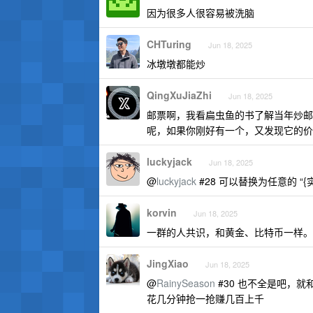
因为很多人很容易被洗脑
CHTuring
Jun 18, 2025
冰墩墩都能炒
QingXuJiaZhi
Jun 18, 2025
邮票啊，我看扁虫鱼的书了解当年炒邮
呢，如果你刚好有一个，又发现它的价
luckyjack
Jun 18, 2025
@
luckyjack
#28 可以替换为任意的 “
korvin
Jun 18, 2025
一群的人共识，和黄金、比特币一样。
JingXiao
Jun 18, 2025
@
RainySeason
#30 也不全是吧，
花几分钟抢一抢赚几百上千