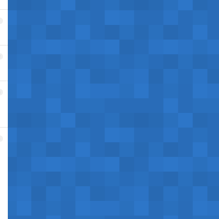
1
2
3
4
。