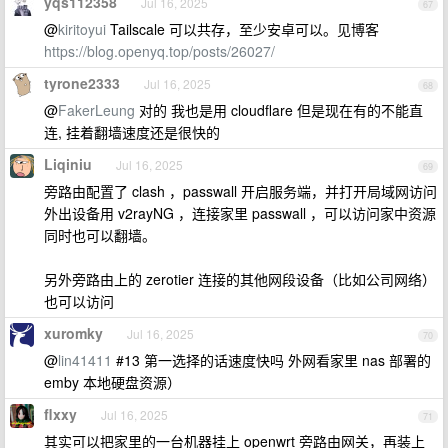
yqs112358
Jul 16, 2025
67
@
kiritoyui
Tailscale 可以共存，至少安卓可以。见博客
https://blog.openyq.top/posts/26027/
tyrone2333
Jul 16, 2025
68
@
FakerLeung
对的 我也是用 cloudflare 但是现在有的不能直
连, 挂着翻墙速度还是很快的
Liqiniu
Jul 16, 2025
69
旁路由配置了 clash ，passwall 开启服务端，并打开局域网访问
外出设备用 v2rayNG ，连接家里 passwall ，可以访问家中资源
同时也可以翻墙。
另外旁路由上的 zerotier 连接的其他网段设备（比如公司网络）
也可以访问
xuromky
Jul 16, 2025
70
@
lin41411
#13 第一选择的话速度快吗 外网看家里 nas 部署的
emby 本地硬盘资源）
flxxy
Jul 16, 2025
71
其实可以把家里的一台机器挂上 openwrt 旁路由网关，再装上