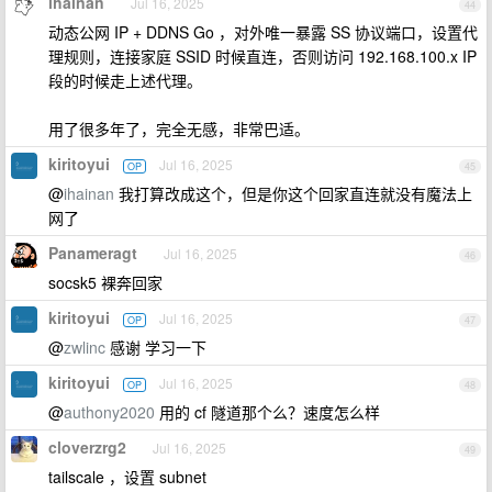
ihainan
Jul 16, 2025
44
动态公网 IP + DDNS Go ，对外唯一暴露 SS 协议端口，设置代
理规则，连接家庭 SSID 时候直连，否则访问 192.168.100.x IP
段的时候走上述代理。
用了很多年了，完全无感，非常巴适。
kiritoyui
Jul 16, 2025
OP
45
@
ihainan
我打算改成这个，但是你这个回家直连就没有魔法上
网了
Panameragt
Jul 16, 2025
46
socsk5 裸奔回家
kiritoyui
Jul 16, 2025
OP
47
@
zwlinc
感谢 学习一下
kiritoyui
Jul 16, 2025
OP
48
@
authony2020
用的 cf 隧道那个么？速度怎么样
cloverzrg2
Jul 16, 2025
49
tailscale ，设置 subnet