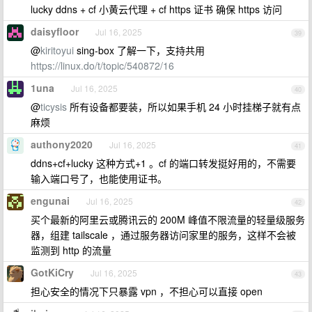
lucky ddns + cf 小黄云代理 + cf https 证书 确保 https 访问
daisyfloor
Jul 16, 2025
39
@
kiritoyui
sing-box 了解一下，支持共用
https://linux.do/t/topic/540872/16
1una
Jul 16, 2025
40
@
ticysis
所有设备都要装，所以如果手机 24 小时挂梯子就有点
麻烦
authony2020
Jul 16, 2025
41
ddns+cf+lucky 这种方式+1 。cf 的端口转发挺好用的，不需要
输入端口号了，也能使用证书。
engunai
Jul 16, 2025
42
买个最新的阿里云或腾讯云的 200M 峰值不限流量的轻量级服务
器，组建 tailscale ，通过服务器访问家里的服务，这样不会被
监测到 http 的流量
GotKiCry
Jul 16, 2025
43
担心安全的情况下只暴露 vpn ，不担心可以直接 open