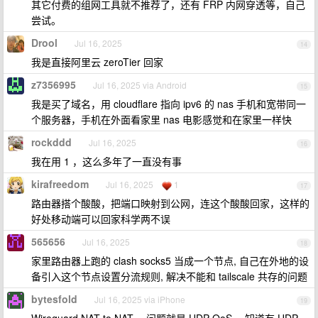
其它付费的组网工具就不推荐了，还有 FRP 内网穿透等，自己
尝试。
Drool
Jul 16, 2025
14
我是直接阿里云 zeroTier 回家
z7356995
Jul 16, 2025 via Android
15
我是买了域名，用 cloudflare 指向 ipv6 的 nas 手机和宽带同一
个服务器，手机在外面看家里 nas 电影感觉和在家里一样快
rockddd
Jul 16, 2025
16
我在用 1 ，这么多年了一直没有事
kirafreedom
Jul 16, 2025
1
17
路由器搭个酸酸，把端口映射到公网，连这个酸酸回家，这样的
好处移动端可以回家科学两不误
565656
Jul 16, 2025
18
家里路由器上跑的 clash socks5 当成一个节点, 自己在外地的设
备引入这个节点设置分流规则, 解决不能和 tailscale 共存的问题
bytesfold
Jul 16, 2025 via iPhone
19