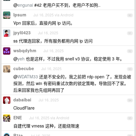
@
engunai
#42 老用户买不到，老用户不如狗..
Ipsum
Jul 16, 2025 via Android
90
Vpn 回家后，直接内网 ip 访问。
jpyl0423
Jul 16, 2025
91
ss 代理连回家，所有服务都用内网 ip 访问
wsbqdyhm
Jul 16, 2025
92
@
yeh
也是这样，不过我用 snell v3 协议，稳定使用 3 年。
cubecube
Jul 16, 2025
93
@
WDATM33
还是不安全的，我之前把 rdp open 了，发现会被
探测，然后 win 有密码重试次数的锁定策略，导致回不了家。
后来回家我也先组网再回了
dabaibai
Jul 16, 2025
94
CloudFlare
ENE
Jul 16, 2025 via Android
95
自建代理 vmess 这种，还能绕限速
R1ta
Jul 16, 2025