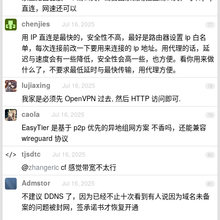
直连，网速还可以
chenjies
Jul 16, 2025
77
用 IP 直连是最快的，安全性不高，最好是路由器设置 ip 白名
单，每次连接前改一下要用来连接的 ip 地址。用代理的话，延
迟与速度会有一些降低，安全性会高一些，也方便。看你用来做
什么了，不要求最低延时与最快传输，用代理方便。
lujiaxing
Jul 16, 2025
78
我家是必须先 OpenVPN 过去, 然后 HTTP 访问即可.
caola
Jul 16, 2025
79
EasyTier 是基于 p2p 优先的异地组网方案 不香吗，还能兼容
wireguard 协议
tjsdtc
Jul 16, 2025
80
@
zhangeric
cf 感觉带宽不太行
Admstor
Jul 16, 2025
81
不建议 DDNS 了，因为已经不止十次看到有人说因为域名未备
案的问题被封网，签承诺书才恢复开通