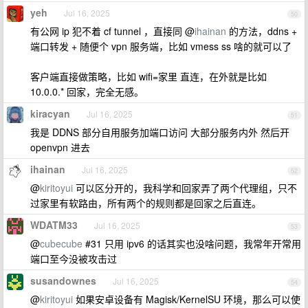
yeh
Jul 16, 2025
50
有公网 ip 犯不着 cf tunnel ，直接同 @
ihainan
的方法，ddns +
端口转发 + 随便个 vpn 服务端，比如 vmess ss 啥的就可以了
客户端直接做策略，比如 wifi=家里 直连，在外就是比如
10.0.0.* 回家，完全无感。
kiracyan
Jul 16, 2025
51
我是 DDNS 部分自用服务加端口访问 大部分服务内外 然后开
openvpn 进去
ihainan
Jul 16, 2025
52
@
kiritoyui
可以区分开的，我科学和回家弄了两个代理组，只不
过家里有软路由，所有两个的规则都是回家之后直连。
WDATM33
Jul 16, 2025
53
@
cubecube
#31 只用 ipv6 的话其实也没啥问题，我常年开常用
端口至今没被攻击过
susandownes
Jul 16, 2025
54
@
kiritoyui
如果安卓设备有 Magisk/KernelSU 环境，那么可以使