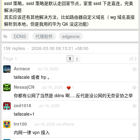
ssid 策略，ssid 策略是默认走回家节点，家里 ssid 下走直连，完美
解决问题
其实应该还有其他解决方法，比如路由器自定义域名（ wg 域名直接
解析到本地，但是我用的华为 Q6 没这功能）
DDNS
代理软件
edgeone
158 replies
•
2026-03-30 09:15:21 +08:00
Page 1
1
of 2
2
Actrace
Jul 16, 2025
1
tailscale 或者 frp 。
NessajCN
Jul 16, 2025
1
2
你都有公网了当然是 ddns 啊.....反代是没公网的无奈妥协之举
zed1018
Jul 16, 2025
3
tailscale+1
Int100
Jul 16, 2025 via iPhone
4
内网一律 vpn 接入