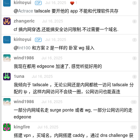
kiritoyui
Jul 16, 2025
1
OP
5
@
Actrace
tailscale 要开他的 app 不能和代理软件共存
zhangeric
Jul 16, 2025
6
cf 搞内网穿透,还能搞安全访问限制.不过需要一个域名.
kiritoyui
Jul 16, 2025
OP
7
@
Int100
和方案 2 是一样的 卧室 wg 接入
wind1986
Jul 16, 2025
8
我现在都用 edgeone 加速了, 感觉听挺好用的
1una
Jul 16, 2025
9
我倾向于 tailscale ，无论公网还是内网都统一访问 tailscale 分
配的 ip ，这样内网访问不会绕一圈，公网访问也能直连
wind1986
Jul 16, 2025
10
一部分内网域名走 surge ponte 或者 wg, 一部分公网访问的走
edgeone
kingfire
Jul 16, 2025
11
搭建 vpn ，买域名，内网搭建 caddy ，通过 dns challenge 获