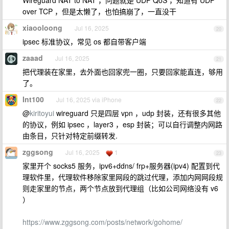
Wireguard NAT to NAT ，问题就是 UDP QoS ，知道有 UDP
over TCP ，但是太懒了，也怕搞崩了，一直没干
xiaooloong
Jul 16, 2025
20
ipsec 标准协议，常见 os 都自带客户端
zaaad
Jul 16, 2025
21
把代理装在家里，去外面也回家兜一圈，只要回家能直连，够用
了。
Int100
Jul 16, 2025 via iPhone
22
@
kiritoyui
wireguard 只是四层 vpn ，udp 封装，还有很多其他
的协议，例如 ipsec ，layer3 ，esp 封装；可以自行调整内网路
由条目，只针对特定前缀转发.
zggsong
Jul 16, 2025
1
23
家里开个 socks5 服务，ipv6+ddns/ frp+服务器(ipv4) 配置到代
理软件里，代理软件移除家里网段的跳过代理，添加内网网段规
则走家里的节点，两个节点放到代理组（比如公司网络没有 v6
）
https://www.zggsong.com/posts/network/gohome/