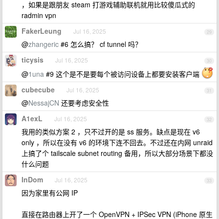
，如果是跟朋友 steam 打游戏辅助联机就用比较傻瓜式的
radmin vpn
FakerLeung
Jul 16, 2025
29
@
zhangeric
#6 怎么搞？ cf tunnel 吗？
ticysis
Jul 16, 2025
30
@
1una
#9 这个是不是要每个被访问设备上都要安装客户端
cubecube
Jul 16, 2025
31
@
NessajCN
还要考虑安全性
A1exL
Jul 16, 2025
32
我用的类似方案 2 ，只不过开的是 ss 服务。缺点是现在 v6
only ，所以在没有 v6 的环境下连不回去。不过还在内网 unraid
上搞了个 tailscale subnet routing 备用，所以大部分场景下都没
什么问题
InDom
Jul 16, 2025
33
因为家里有公网 IP
直接在路由器上开了一个 OpenVPN + IPSec VPN (iPhone 原生