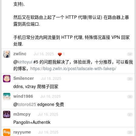
支持),
然后又在软路由上起了一个 HTTP 代理(带认证) 在路由器上暴
露到高位端口.
手机日常分流内网流量到 HTTP 代理, 特殊情况直接 VPN 回家
处理.
zwlinc
Jul 16, 2025
1
34
@
kiritoyui
#5 的问题我解决了，体验丝滑，十分推荐，可以看我
的博客，
https://blog.zwlin.io/post/tailscale-with-fakeip/
Smilencer
Jul 16, 2025
35
ddns, v2ray 爬梯子回家
wind1986
Jul 16, 2025
36
@
totoro625
edgeone 免费
m3mcpy
Jul 16, 2025
37
Pangolin+Authentik
rayyume
Jul 16, 2025
38