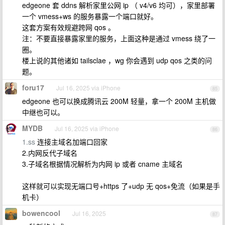
edgeone 套 ddns 解析家里公网 ip （ v4/v6 均可），家里部署
一个 vmess+ws 的服务暴露一个端口就好。
这套方案有效规避跨网 qos 。
注：不要直接暴露家里的服务，上面这种是通过 vmess 绕了一
圈。
楼上说的其他诸如 tailsclae ，wg 你会遇到 udp qos 之类的问
题。
foru17
Jul 16, 2025 via iPhone
85
edgeone 也可以换成腾讯云 200M 轻量，拿一个 200M 主机做
中继也可以。
MYDB
Jul 16, 2025 via iPhone
86
1.ss
连接主域名加端口回家
2.内网反代子域名
3.子域名根据情况解析为内网 ip 或者 cname 主域名
这样就可以实现无端口号+https 了+udp 无 qos+免流（如果是手
机卡）
bowencool
Jul 16, 2025
87