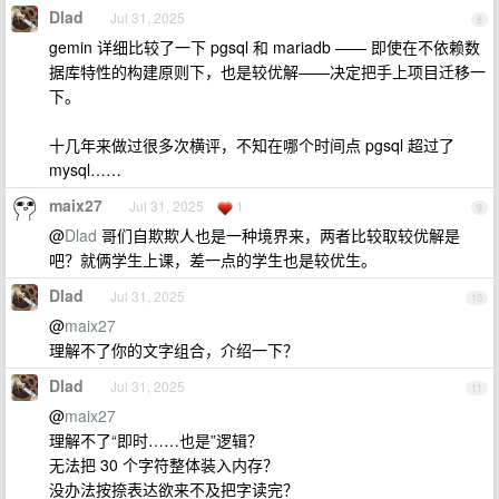
Dlad
Jul 31, 2025
8
gemin 详细比较了一下 pgsql 和 mariadb —— 即使在不依赖数
据库特性的构建原则下，也是较优解——决定把手上项目迁移一
下。
十几年来做过很多次横评，不知在哪个时间点 pgsql 超过了
mysql……
maix27
Jul 31, 2025
1
9
@
Dlad
哥们自欺欺人也是一种境界来，两者比较取较优解是
吧？就俩学生上课，差一点的学生也是较优生。
Dlad
Jul 31, 2025
10
@
maix27
理解不了你的文字组合，介绍一下？
Dlad
Jul 31, 2025
11
@
maix27
理解不了“即时……也是”逻辑？
无法把 30 个字符整体装入内存？
没办法按捺表达欲来不及把字读完？