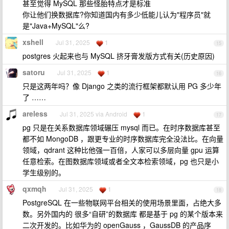
甚至觉得 MySQL 那些怪胎特点才是标准
你让他们换数据库?你知道国内有多少低能儿认为"程序员"就
是"Java+MySQL"么?
xshell
Jul 31, 2025
1
15
postgres 火起来也与 MySQL 挤牙膏发版方式有关(历史原因)
satoru
Jul 31, 2025
1
16
只是这两年吗？像 Django 之类的流行框架都默认用 PG 多少年
了 ……
areless
Jul 31, 2025 via Android
1
17
pg 只是在关系数据库领域碾压 mysql 而已。在时序数据库甚至
都不如 MongoDB ，跟更专业的时序数据库完全没法比。在向量
领域，qdrant 这种比他强一百倍，人家可以多层向量 gpu 运算
任意检索。在图数据库领域或者全文本检索领域，pg 也只是小
学生级别的。
qxmqh
Jul 31, 2025
1
18
PostgreSQL 在一些物联网平台相关的使用场景里面，占绝大多
数。另外国内的 很多“自研”的数据库 都是基于 pg 的某个版本来
二次开发的。比如华为的 openGauss ，GaussDB 的产品序