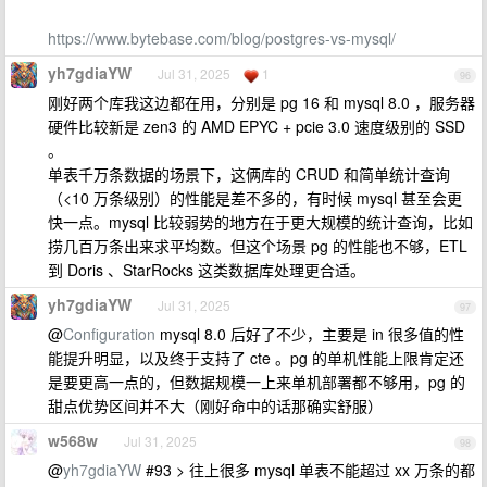
https://www.bytebase.com/blog/postgres-vs-mysql/
yh7gdiaYW
Jul 31, 2025
1
96
刚好两个库我这边都在用，分别是 pg 16 和 mysql 8.0 ，服务器
硬件比较新是 zen3 的 AMD EPYC + pcie 3.0 速度级别的 SSD
。
单表千万条数据的场景下，这俩库的 CRUD 和简单统计查询
（<10 万条级别）的性能是差不多的，有时候 mysql 甚至会更
快一点。mysql 比较弱势的地方在于更大规模的统计查询，比如
捞几百万条出来求平均数。但这个场景 pg 的性能也不够，ETL
到 Doris 、StarRocks 这类数据库处理更合适。
yh7gdiaYW
Jul 31, 2025
97
@
Configuration
mysql 8.0 后好了不少，主要是 in 很多值的性
能提升明显，以及终于支持了 cte 。pg 的单机性能上限肯定还
是要更高一点的，但数据规模一上来单机部署都不够用，pg 的
甜点优势区间并不大（刚好命中的话那确实舒服）
w568w
Jul 31, 2025
98
@
yh7gdiaYW
#93 > 往上很多 mysql 单表不能超过 xx 万条的都