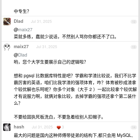
中专生？
Dlad
Jul 31, 2025
12
@
maix27
菜就多练，蠢就少说话，不然别人骂你你都还不了口。
maix27
Jul 31, 2025
13
@
Dlad
哟，您个大学生要展示自己的逻辑啦？
想和 pgsql 比数据库特性是吧？学霸和学渣比较说，我们不比学
霸厉害的英语，咱们比我学渣的强项体育，咋？体育被秒成渣拿
个较优解也乐呵呢？你多个对象（大于 2 ）一起比较拿个较优解
才有说服力啊，就俩对象比较，去掉学霸的强项还拿个第二装什
么？
不要给固执死板洗白，不要急着给别人扣帽子。
hash
Jul 31, 2025
3
14
最大的问题是国内这种师傅带徒弟的结构下,都只会用 MySQL,