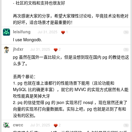
- 社区的文档和支持也很友好
再次感谢大家的分享，希望大家理性讨论哈，毕竟技术没有绝对
的好坏，适合场景才是最重要的！
leisifung
Jul 31, 2025
1
74
I use Mongodb.
jhdxr
Jul 31, 2025
2
75
pg 虽然在国外一直比较火，但是没想到现在国内 pg 的教徒也这
么多了。
丢两个暴论：
1. pg 也就在谁上谁都行的性能场景下能用（且论功能和
MySQL 比的确更丰富），就它的 MVVC 的实现方式居然有人能
吹性能真是笑掉大牙
2. pq 的信徒觉得 pg 的 json 实现吊打 nosql ，现在居然还来了
向量的实现吊打向量数据库。实际上吧，pg 也就是达到了有和
没有的区别。
cwcc
Jul 31, 2025
2
76