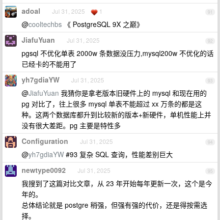
adoal
Jul 31, 2025
1
91
@
cooltechbs
《 PostgreSQL 9X 之巅》
JiafuYuan
Jul 31, 2025
92
pgsql 不优化单表 2000w 条数据没压力,mysql200w 不优化的话
已经卡的不能用了
yh7gdiaYW
Jul 31, 2025
93
@
JiafuYuan
我猜你是拿老版本旧硬件上的 mysql 和现在用的
pg 对比了，往上很多 mysql 单表不能超过 xx 万条的都是这
种。这两个数据库都升到比较新的版本+新硬件，单机性能上并
没有很大差距。pg 主要是特性多
Configuration
Jul 31, 2025
94
@
yh7gdiaYW
#93 复杂 SQL 查询，性能差别巨大
newtype0092
Jul 31, 2025
95
我搜到了这篇对比文章，从 23 年开始每年更新一次，这个是今
年的。
总体结论就是 postgre 稍强，但强有强的代价，还是得按需选
择。