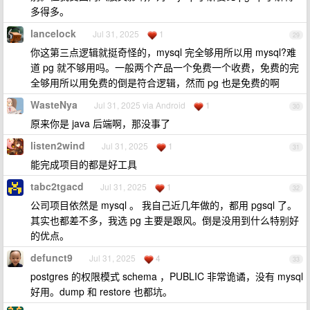
多得多。
lancelock
Jul 31, 2025
1
29
你这第三点逻辑就挺奇怪的，mysql 完全够用所以用 mysql?难
道 pg 就不够用吗。一般两个产品一个免费一个收费，免费的完
全够用所以用免费的倒是符合逻辑，然而 pg 也是免费的啊
WasteNya
Jul 31, 2025 via Android
1
30
原来你是 java 后端啊，那没事了
listen2wind
Jul 31, 2025
1
31
能完成项目的都是好工具
tabc2tgacd
Jul 31, 2025
1
32
公司项目依然是 mysql 。 我自己近几年做的，都用 pgsql 了。
其实也都差不多，我选 pg 主要是跟风。倒是没用到什么特别好
的优点。
defunct9
Jul 31, 2025
4
33
postgres 的权限模式 schema ，PUBLIC 非常诡谲，没有 mysql
好用。dump 和 restore 也都坑。