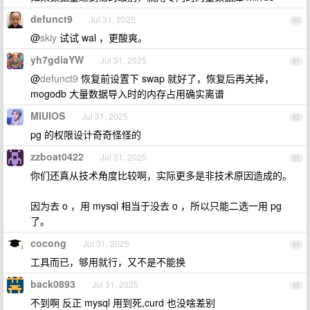
defunct9
Jul 31, 2025
80
@
skiy
试试 wal ，更酸爽。
yh7gdiaYW
Jul 31, 2025
81
@
defunct9
恢复前设置下 swap 就好了，恢复后再关掉，
mogodb 大量数据导入时的内存占用确实离谱
MIUIOS
Jul 31, 2025
82
pg 的权限设计奇奇怪怪的
zzboat0422
Jul 31, 2025
83
你们还真从技术角度比较啊，实际更多是非技术原因造成的。
因为去 o ，用 mysql 相当于没去 o ，所以只能二选一用 pg
了。
cocong
Jul 31, 2025
84
工具而已，够用就行，又不是不能换
back0893
Jul 31, 2025
85
不到啊 反正 mysql 用到死,curd 也没啥差别