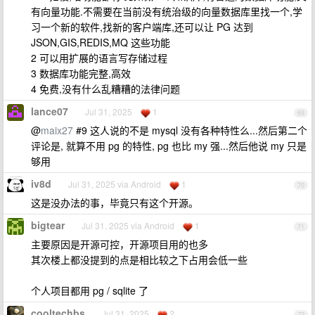
有向量功能.不需要在当前没有统治级的向量数据库里找一个,学
习一个新的软件,找新的客户端库,还可以让 PG 达到
JSON,GIS,REDIS,MQ 这些功能
2 可以用扩展的语言写存储过程
3 数据库功能完整,高效
4 免费,没有什么乱糟糟的法律问题
lance07
Jul 31, 2025
1
69
@
maix27
#9 这人说的不是 mysql 没有各种特性么...然后第二个
评论是, 就算不用 pg 的特性, pg 也比 my 强...然后他说 my 只是
够用
iv8d
Jul 31, 2025 via Android
1
70
这是没办法的事，毕竟只有这个开源。
bigtear
Jul 31, 2025 via Android
1
71
主要原因是开源可控，开源项目用的也多
其次楼上都没提到的点是相比较之下占用会低一些
个人项目都用 pg / sqlite 了
cooltechbs
Jul 31, 2025
2
72