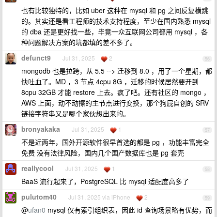
也有比较独特的，比如 uber 这种在 mysql 和 pg 之间反复横跳
的。其实还是看工程师的技术支持程度，至少在国内熟悉 mysql
的 dba 还是更好找一些，毕竟一众互联网公司都用 mysql ，各
种问题解决方案的坑都填的差不多了。
defunct9
Jul 31, 2025
2
56
mongodb 也是拉跨，从 5.5 --> 迁移到 8.0 ，用了一个星期，都
快吐血了。MD ，3 节点 4cpu 8G ，迁移的时候居然要开到
8cpu 32GB 才能 restore 上去。疯了吧。还有社区的 mongo ，
AWS 上面，动不动擦的主节点进行变换，那个狗屁自创的 SRV
链接字符串又是哪个家伙想出来的。
bronyakaka
Jul 31, 2025
1
57
不是近两年，国外开源软件很早首选的都是 pg ，功能丰富完全
免费 没有法律风险，国内几个国产数据库也是 pg 套壳
reallycool
Jul 31, 2025
1
58
BaaS 流行起来了，PostgreSQL 比 mysql 适配度高多了
pulutom40
Jul 31, 2025 via iPhone
2
59
@
ufan0
mysql 仅有索引组织表，因此 id 查询场景略有优势，而