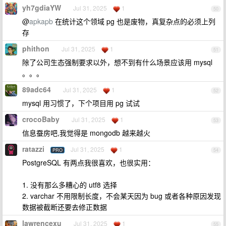
yh7gdiaYW
Jul 31, 2025
1
50
@
apkapb
在统计这个领域 pg 也是废物，真复杂点的必须上列
存
phithon
Jul 31, 2025
1
51
除了公司生态强制要求以外，想不到有什么场景应该用 mysql
。。。
89adc64
Jul 31, 2025
1
52
mysql 用习惯了，下个项目用 pg 试试
crocoBaby
Jul 31, 2025
1
53
信息蚕房吧,我觉得是 mongodb 越来越火
ratazzi
Jul 31, 2025
1
PRO
54
PostgreSQL 有两点我很喜欢，也很实用：
1. 没有那么多糟心的 utf8 选择
2. varchar 不用限制长度，不会某天因为 bug 或者各种原因发现
数据被截断还要去修正数据
lawrencexu
Jul 31, 2025
1
55