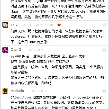
我来唱个反调：pgsql 唯一让我讨厌的一个点就是开发团队似乎
对静态编译有莫名的偏见，从 19 年开始就明确不支持静态编译
libpq ，这导致很多情况下用 C 写的嵌入式 pg client 都得考虑环
境问题，其他主流的开源库几乎都支持这一行为。
skiy
Jul 31, 2025 via iPhone
2
77
前两天刚折腾了数据库恢复的功能…恢复的数据表带有权限为
postgres…折腾好久。我以为把数据库的所有权划给用户就行
了…这点跟 linux 有点像…
QlanQ
Jul 31, 2025
78
有 orm 的话 ，后端是什么数据库 应该差别不大吧
现在 关系数据库 越来越 只是 存储功能
向量数据库、统计、查询，如果是小项目，确实是 一个数据库
能搞定最好
如果大一点的正式项目，应该都是区分项目和数据库的吧，统计
和查询应该都不是一种库吧
midsolo
Jul 31, 2025
79
@
ZeroClover
如果向量数据是千万级别，用 pgvector 就够了，
既方便自己通过 SQL 来过滤元数据，又有 Self Query 的优势，
如果数据量达到亿的级别，就用专门的向量数据库 Milvus