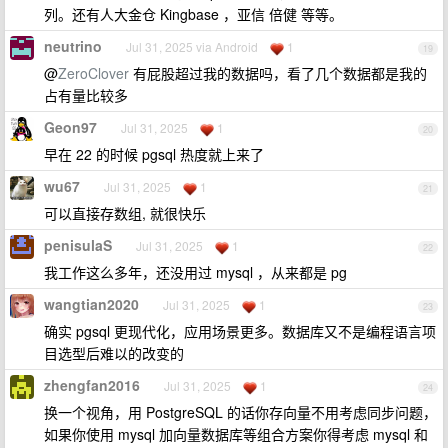
列。还有人大金仓 Kingbase ，亚信 倍健 等等。
neutrino
Jul 31, 2025 via Android
1
19
@
ZeroClover
有屁股超过我的数据吗，看了几个数据都是我的
占有量比较多
Geon97
Jul 31, 2025
1
20
早在 22 的时候 pgsql 热度就上来了
wu67
Jul 31, 2025
1
21
可以直接存数组, 就很快乐
penisulaS
Jul 31, 2025
1
22
我工作这么多年，还没用过 mysql ，从来都是 pg
wangtian2020
Jul 31, 2025
1
23
确实 pgsql 更现代化，应用场景更多。数据库又不是编程语言项
目选型后难以的改变的
zhengfan2016
Jul 31, 2025
1
24
换一个视角，用 PostgreSQL 的话你存向量不用考虑同步问题，
如果你使用 mysql 加向量数据库等组合方案你得考虑 mysql 和