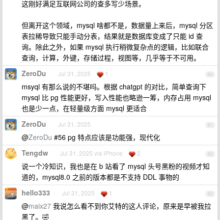
这刚好满足互联网公司的查多写少场景。
但离开这个领域，mysql 啥都不是，数据量上来后，mysql 分区
表拉稀导致只能手动分表，结果就是数据库变成了只能 id 查
询。除此之外，如果 mysql 执行稍微复杂点的逻辑，比如联合
查询，计算，外键，存储过程，视图等，几乎等于不可用。
ZeroDu
Jul 31, 2025
1
60
msyql 有那么说的不堪吗。根据 chatgpt 的对比，简单查询下
mysql 比 pg 性能更好，写入性能也略逊一筹，内存占用 mysql
也是少一点，在轻量级方面 mysql 更适合
ZeroDu
Jul 31, 2025
61
@
ZeroDu
#56 pg 特点应该是功能强，现代化
Tengdw
Jul 31, 2025 via iPhone
2
62
说一个冷知识，我也是在 b 站看了 mysql 头号黑粉的视频才知
道的，mysql8.0 之前的版本都是不支持 DDL 事物的
hello333
Jul 31, 2025
1
63
@
maix27
我说怎么看不到你艾特的这人评论，原来是早被我拉
黑了。🤣