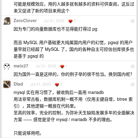
可能是规模效应，用的人越多就有越多的资料可供查阅，这反过
来又促进了新的项目来用这个
ZeroClover
Jul 31, 2025
3
5
因为专门的向量数据库也不见得能打得过 pg
而且 MySQL 用户基础更大纯属国内用户的幻觉，pgsql 的用户
量早就已经超了 MySQL 了，国内的各种自主可控信创库很多也
是基于 pgsql 的
maix27
Jul 31, 2025
1
6
因为国外一直是这样的，你的例子举的很不恰当。换到国内呢？
Dlad
Jul 31, 2025
2
7
mysql 实在用习惯了，被收购后一直用 mariadb
用法非常古板，数据库机制一概不用（仅用主键自增，btree 索
引），其他逻辑一概放在代码里。
至高的效率，完全的控制，为弥补天生缺陷发展多年的全面解决
方案 —— 感觉是坚守 mysql / mariadb 不多的理由。
只能说够用吧。