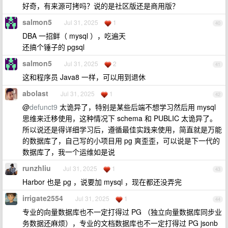
好奇，有来源可拷吗？说的是社区版还是商用版？
salmon5
Jul 31, 2025
1
40
DBA 一招鲜（ mysql ），吃遍天
还搞个锤子的 pgsql
salmon5
Jul 31, 2025
2
41
这和程序员 Java8 一样，可以用到退休
abolast
Jul 31, 2025
1
42
@
defunct9
太诡异了，特别是某些后端不想学习然后用 mysql
思维来迁移使用，这种情况下 schema 和 PUBLIC 太诡异了。
所以说还是得详细学习后，遵循最佳实践来使用，简直就是万能
的数据库了，自己写的小项目用 pg 爽歪歪，可以说是下一代的
数据库了，我一个运维如是说
runzhliu
Jul 31, 2025
1
43
Harbor 也是 pg ，说要加 mysql ，现在都还没弄完
irrigate2554
Jul 31, 2025
1
44
专业的向量数据库也不一定打得过 PG （独立向量数据库同步业
务数据还麻烦），专业的文档数据库也不一定打得过 PG jsonb