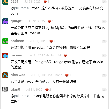
5261
Jul 31, 2025
1
34
@
pulutom40
mysql 这么不堪嘛? 被你这么一说 我要好好研究下
pg 了
gitlight
Jul 31, 2025
1
35
一般公司的项目摸不到 pg 和 MySQL 的单表性能上线。我选它
主要是因为 PostGIS
spritecn
Jul 31, 2025
1
36
运维习惯了用 mysql,出了奇奇怪怪的问题知道怎么解
rocmax
Jul 31, 2025 via Android
1
37
开发日历应用，PostgreSQL range type 刚需，还做了 drizzle
的适配。
nicaiwss
Jul 31, 2025 via iPhone
1
38
看了评测 mysql 全面落后，没有一样拿的出手
ufan0
Jul 31, 2025
2
39
@
pulutom40
"mysql 是所有你能叫出名字的数据库中，性能最
差的"