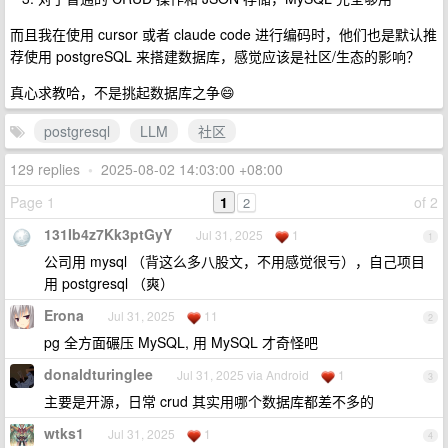
而且我在使用 cursor 或者 claude code 进行编码时，他们也是默认推
荐使用 postgreSQL 来搭建数据库，感觉应该是社区/生态的影响？
真心求教哈，不是挑起数据库之争😄
postgresql
LLM
社区
129 replies
•
2025-08-02 14:03:00 +08:00
Page 1
1
of 2
2
131Ib4z7Kk3ptGyY
Jul 31, 2025
1
1
公司用 mysql （背这么多八股文，不用感觉很亏），自己项目
用 postgresql （爽）
Erona
Jul 31, 2025
11
2
pg 全方面碾压 MySQL, 用 MySQL 才奇怪吧
donaldturinglee
Jul 31, 2025 via Android
1
3
主要是开源，日常 crud 其实用哪个数据库都差不多的
wtks1
Jul 31, 2025
1
4