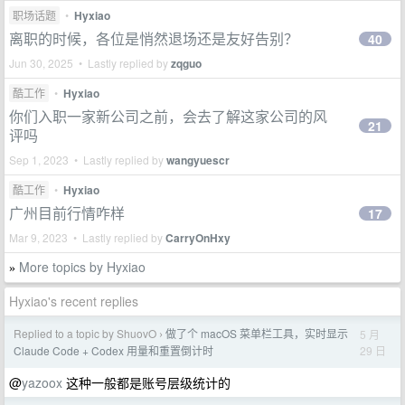
职场话题
•
Hyxiao
离职的时候，各位是悄然退场还是友好告别？
40
Jun 30, 2025 • Lastly replied by
zqguo
酷工作
•
Hyxiao
你们入职一家新公司之前，会去了解这家公司的风
21
评吗
Sep 1, 2023 • Lastly replied by
wangyuescr
酷工作
•
Hyxiao
广州目前行情咋样
17
Mar 9, 2023 • Lastly replied by
CarryOnHxy
More topics by Hyxiao
»
Hyxiao's recent replies
Replied to a topic by ShuovO
做了个 macOS 菜单栏工具，实时显示
5 月
›
29 日
Claude Code + Codex 用量和重置倒计时
@
yazoox
这种一般都是账号层级统计的