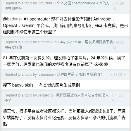
Replied to a topic by Chuizi997
个人充值 chatgpt/claude API 的方
5 月 29
›
日
法有哪些呀
@
birdvdsk
#1 openrouter 现在对支付宝没有限制 Anthropic ，
OpenAI ，Gemini 平台嘛，我目前用的账号用招行 visa 卡充值，是已
经限制不能使用这三个模型了
Replied to a topic by aidentalk
97 年，失业半年，理发师问我要不要
5 月 26
›
日
把头发打薄
21 年在优剪第一次剪头的，理发师拍了张照片，24 年的时候，换了
一家优剪，理发师也说我的发型密度没有以前厚了 😭😭😭
Replied to a topic by lvxiaomao
这种图片是 ai 如何生成的呀？
4 月 25 日
›
搜下 baoyu skills ，有类似的图片生成示例
Replied to a topic by perplexity
我怀疑最近有人拿 v 站当小红书来
4 月 23
›
日
使了
很正常，很多平台或者社区都这样，当年那批人都渐渐淡出了，而且
V 站算好了，没有太多商业化元素，没有太多杂七杂八的引流和广告
贴