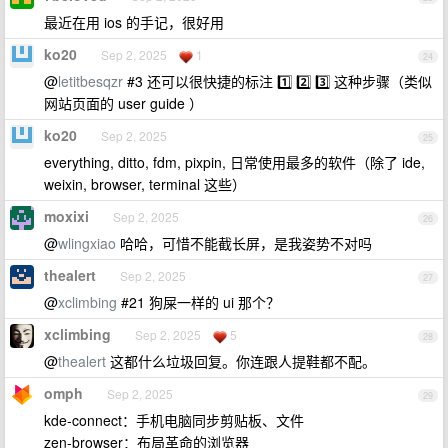
最近在用 ios 的手记，很好用
ko20
Sep 2, 2025
1
24
@
letitbesqzr
#3 还可以很快捷的标注 1️⃣ 2️⃣ 3️⃣ 这种步骤（类似
网站页面的 user guide ）
ko20
Sep 2, 2025
25
everything, ditto, fdm, pixpin, 日常使用最多的软件（除了 ide,
weixin, browser, terminal 这些）
moxixi
Sep 2, 2025
26
@
wlingxiao
哈哈，可惜不能截长屏，是我姿势不对吗
thealert
Sep 2, 2025
27
@
xclimbing
#21 狗屎一样的 ui 那个？
xclimbing
Sep 2, 2025
5
28
@
thealert
这都什么垃圾回复。你连跟人提鞋都不配。
omph
Sep 2, 2025
29
kde-connect：手机电脑同步剪贴板、文件
zen-browser：布局革命的浏览器