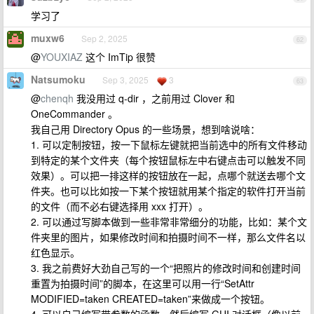
学习了
muxw6
Sep 2, 2025
62
@
YOUXIAZ
这个 ImTip 很赞
Natsumoku
Sep 3, 2025
3
63
@
chenqh
我没用过 q-dir ，之前用过 Clover 和
OneCommander 。
我自己用 Directory Opus 的一些场景，想到啥说啥：
1. 可以定制按钮，按一下鼠标左键就把当前选中的所有文件移动
到特定的某个文件夹（每个按钮鼠标左中右键点击可以触发不同
效果）。可以把一排这样的按钮放在一起，点哪个就送去哪个文
件夹。也可以比如按一下某个按钮就用某个指定的软件打开当前
的文件（而不必右键选择用 xxx 打开）。
2. 可以通过写脚本做到一些非常非常细分的功能，比如：某个文
件夹里的图片，如果修改时间和拍摄时间不一样，那么文件名以
红色显示。
3. 我之前费好大劲自己写的一个“把照片的修改时间和创建时间
重置为拍摄时间”的脚本，在这里可以用一行“SetAttr
MODIFIED=taken CREATED=taken”来做成一个按钮。