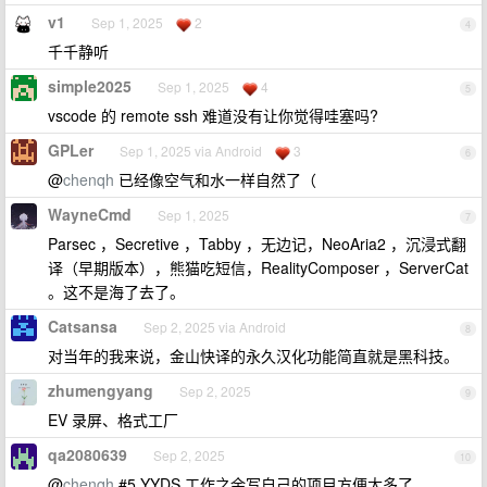
v1
Sep 1, 2025
2
4
千千静听
simple2025
Sep 1, 2025
4
5
vscode 的 remote ssh 难道没有让你觉得哇塞吗?
GPLer
Sep 1, 2025 via Android
3
6
@
chenqh
已经像空气和水一样自然了（
WayneCmd
Sep 1, 2025
7
Parsec ，Secretive ，Tabby ，无边记，NeoAria2 ，沉浸式翻
译（早期版本），熊猫吃短信，RealityComposer ，ServerCat
。这不是海了去了。
Catsansa
Sep 2, 2025 via Android
8
对当年的我来说，金山快译的永久汉化功能简直就是黑科技。
zhumengyang
Sep 2, 2025
9
EV 录屏、格式工厂
qa2080639
Sep 2, 2025
10
@
chenqh
#5 YYDS 工作之余写自己的项目方便太多了