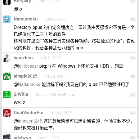
Rorysky
Sep 2, 2025
55
ditto
Natsumoku
Sep 2, 2025
56
Directory opus 的自定义程度之丰富让我由衷感慨它不愧是一个
已经演化了二三十年的软件
还可以在里面写各种工具实现各种功能，按钮触发的也好，自动
化的也好，代替各种乱七八糟的 app
iyaozhen
Sep 2, 2025
57
@
letitbesqzr
pixpin 在 Windows 上还能支持 HDR ，刚需
simple2025
Sep 2, 2025
58
@
Natsumoku
能讲解下吗?我现在用的 q-dir 已经勉强够用了.
SiWXie
Sep 2, 2025 via iPhone
59
WSL2
DualVectorFoil
Sep 2, 2025
60
@
innocent245
这玩意我感觉可以历史留名的，体验无敌不说，
源码也究极打磨细节。
sdzbzyc
Sep 2, 2025
61