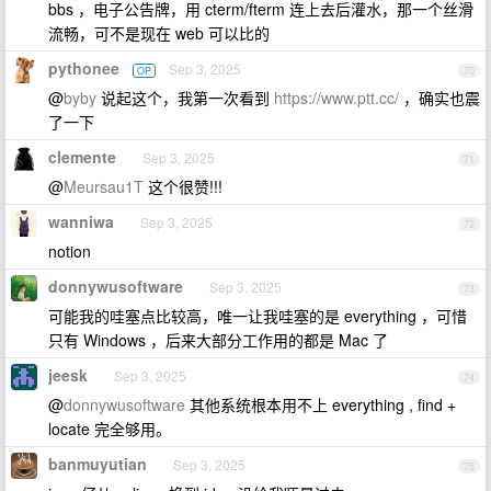
bbs ，电子公告牌，用 cterm/fterm 连上去后灌水，那一个丝滑
流畅，可不是现在 web 可以比的
pythonee
Sep 3, 2025
OP
70
@
byby
说起这个，我第一次看到
https://www.ptt.cc/
，确实也震
了一下
clemente
Sep 3, 2025
71
@
Meursau1T
这个很赞!!!
wanniwa
Sep 3, 2025
72
notion
donnywusoftware
Sep 3, 2025
73
可能我的哇塞点比较高，唯一让我哇塞的是 everything ，可惜
只有 Windows ，后来大部分工作用的都是 Mac 了
jeesk
Sep 3, 2025
74
@
donnywusoftware
其他系统根本用不上 everything , find +
locate 完全够用。
banmuyutian
Sep 3, 2025
75