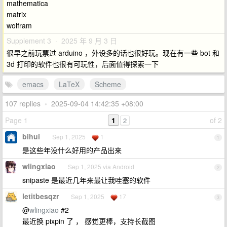
mathematica
matrix
wolfram
Supplement 3 · 2025 年 9 月 3 日
很早之前玩票过 arduino ，外设多的话也很好玩。现在有一些 bot 和
3d 打印的软件也很有可玩性，后面值得探索一下
emacs
LaTeX
Scheme
107 replies
•
2025-09-04 14:42:35 +08:00
Page 1
1
of 2
2
bihui
Sep 1, 2025
1
1
是这些年没什么好用的产品出来
wlingxiao
Sep 1, 2025 via Android
2
snipaste 是最近几年来最让我哇塞的软件
letitbesqzr
Sep 1, 2025
17
3
@
wlingxiao
#2
最近换 pixpin 了 ， 感觉更棒，支持长截图