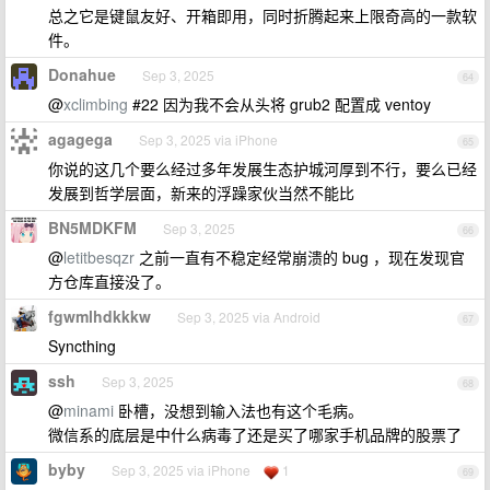
总之它是键鼠友好、开箱即用，同时折腾起来上限奇高的一款软
件。
Donahue
Sep 3, 2025
64
@
xclimbing
#22 因为我不会从头将 grub2 配置成 ventoy
agagega
Sep 3, 2025 via iPhone
65
你说的这几个要么经过多年发展生态护城河厚到不行，要么已经
发展到哲学层面，新来的浮躁家伙当然不能比
BN5MDKFM
Sep 3, 2025
66
@
letitbesqzr
之前一直有不稳定经常崩溃的 bug ，现在发现官
方仓库直接没了。
fgwmlhdkkkw
Sep 3, 2025 via Android
67
Syncthing
ssh
Sep 3, 2025
68
@
minami
卧槽，没想到输入法也有这个毛病。
微信系的底层是中什么病毒了还是买了哪家手机品牌的股票了
byby
Sep 3, 2025 via iPhone
1
69