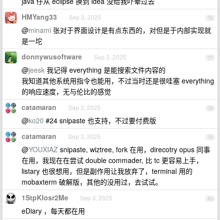
java 仔从 eclipse 换到 idea 没给我吓晕过去
HMYang33
Sep 3, 2025
76
@
minami
张对于界面设计是有点东西的，对但是于内部实现就
是一坨
donnywusoftware
Sep 3, 2025
77
@
jeesk
我记得 everything 是能搜索文件内容的
我知道其他系统用指令也能用，不过当时还是很哇塞 everything
的响应速度，无与伦比的感觉
catamaran
Sep 3, 2025
78
@
ko20
#24 snipaste 也支持，不过要付费版
catamaran
Sep 3, 2025
79
@
YOUXIAZ
snipaste, wiztree, fork 在用，direcotry opus 同事
在用，我现在在尝试 double commader, 比 tc 更容易上手，
listary 也很想用，但是副作用让我放弃了，terminal 用的
mobaxterm 破解版，其他的没用过，去试试。
1StpKlosr2Me
Sep 3, 2025
80
eDiary ，每天都在用