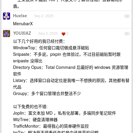
盾。
Huelse
Sep 2, 2025
50
MenubarX
YOUXIAZ
Sep 2, 2025
2
51
以下几个好用的我已经付费：
WindowTop：任何窗口裁切做成悬浮磁贴
Snipaste：不多说，pixpin 也体验过，不过目前磁贴暂时跟
snipaste 没得比
Directory Opus：Total Command 后最好的 windows 资源管理
软件
Listary：选择窗口自动定位是我唯一不想换的原因，其他都有替
代品
Groupy：多个窗口管理合并整洁不少
以下免费的也不错:
Joplin：富文本加 MD ，私有化部署，多端同步笔记软件
WizTree：硬盘清理神器
TrafficMonitor：最得我心的简单硬件监控
ImTip：解决我不停看任务栏是中还是英的问题