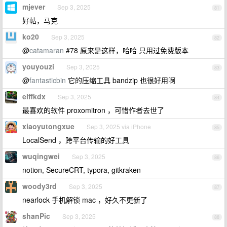
mjever
Sep 3, 2025
81
好帖，马克
ko20
Sep 3, 2025
82
@
catamaran
#78 原来是这样，哈哈 只用过免费版本
youyouzi
Sep 3, 2025
83
@
fantasticbin
它的压缩工具 bandzip 也很好用啊
elffkdx
Sep 3, 2025
84
最喜欢的软件 proxomitron ，可惜作者去世了
xiaoyutongxue
Sep 3, 2025 via iPhone
85
LocalSend ，跨平台传输的好工具
wuqingwei
Sep 3, 2025
86
notion, SecureCRT, typora, gitkraken
woody3rd
Sep 3, 2025
87
nearlock 手机解锁 mac ，好久不更新了
shanPic
Sep 3, 2025
88