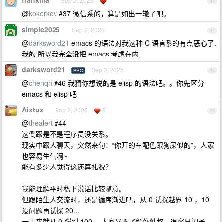
frankilla
Sep 2, 2025
1
46
@
kokerkov
#37 微信系的，算是如出一辙了吧。
simple2025
Sep 2, 2025
47
@
darksword21
emacs 的语法对我这种 C 语言系的有点恶心了.
我的.所以我完全没把 emacs 考虑在内.
darksword21
Sep 2, 2025
PRO
48
@
chenqh
#46 我猜你想说的是 elisp 的语法吧。。你先区分
emacs 和 elisp 吧
Aixtuz
Sep 2, 2025
6
49
@
thealert
#44
这倒跟是不是程序员没关系。
现实中跟人聊天，突然来句：“你开的车配色跟狗屎似的”，人家
也容易生气啊~
能有多少人觉得这还算礼貌？
我能理解平时私下说话比较随意。
但跟陌生人交流时，还是循序渐进吧，从 0 试探越界 10 ，10
没问题再试探 20...
一上来就从 0 蹦到 100 ，人家又不了解你性格，很容易闹矛