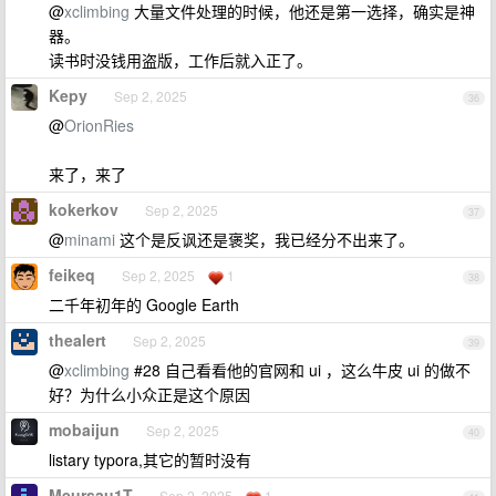
@
xclimbing
大量文件处理的时候，他还是第一选择，确实是神
器。
读书时没钱用盗版，工作后就入正了。
Kepy
Sep 2, 2025
36
@
OrionRies
来了，来了
kokerkov
Sep 2, 2025
37
@
minami
这个是反讽还是褒奖，我已经分不出来了。
feikeq
Sep 2, 2025
1
38
二千年初年的 Google Earth
thealert
Sep 2, 2025
39
@
xclimbing
#28 自己看看他的官网和 ui ，这么牛皮 ui 的做不
好？为什么小众正是这个原因
mobaijun
Sep 2, 2025
40
listary typora,其它的暂时没有
Meursau1T
Sep 2, 2025
1