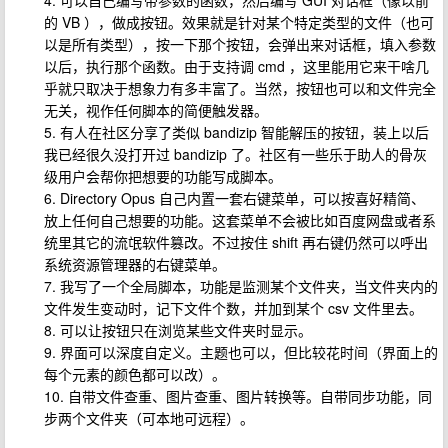
4. 可以自己编写带参数的函数，然后编写 GUI 对话框（像以前
的 VB ），做成按钮。效果就是针对某个特定类型的文件（也可
以是所有类型），按一下那个按钮，会弹出来对话框，填入参数
以后，执行那个函数。由于支持调 cmd ，这里能用它来干啥几
乎就只取决于想象力有多丰富了。当然，按钮也可以和文件完全
无关，视作任何脚本的简便触发器。
5. 有人在社区分享了类似 bandizip 智能解压的按钮，装上以后
我已经很久没打开过 bandizip 了。社区有一些乐于助人的骨灰
级用户会帮你把想要的功能写成脚本。
6. Directory Opus 自己内置一套右键菜单，可以按喜好精简、
放上任何自己想要的功能。这套菜单不会被比如百度网盘或者系
统里其它的流氓软件篡改。不过按住 shift 再右键仍然可以呼出
系统资源管理器的右键菜单。
7. 我写了一个全局脚本，功能是监测某个文件夹，当文件夹内的
文件发生变动时，记下文件个数，并加到某个 csv 文件里去。
8. 可以让按钮只在浏览某些文件夹时显示。
9. 界面可以深度自定义。主题也可以，但比较花时间（界面上的
每个元素的颜色都可以改）。
10. 自带文件查重、图片查重、图片转换等。自带同步功能，同
步两个文件夹（可本地可远程）。