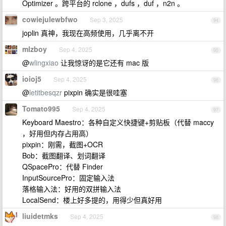
Optimizer 。跨平台的 rclone ，dufs ，duf ，n2n 。
cowiejulewbfwo
Sep 3, 2025
94
joplin 真神，我现在高频使用，几乎离不开
mlzboy
Sep 4, 2025
95
@
wlingxiao
让我惊讶的是它还有 mac 版
ioioj5
Sep 4, 2025
96
@
letitbesqzr
pixpin 确实是很哇塞
Tomato995
Sep 4, 2025
97
Keyboard Maestro：各种自定义快捷键+剪贴板（代替 maccy
，好用但内存占用高）
pixpin：刚需，截图+OCR
Bob：截图翻译、划词翻译
QSpacePro：代替 Finder
InputSourcePro：固定输入法
落格输入法：好用的双拼输入法
LocalSend：楼上好多提的，用得少但真好用
liuidetmks
Sep 4, 2025
98