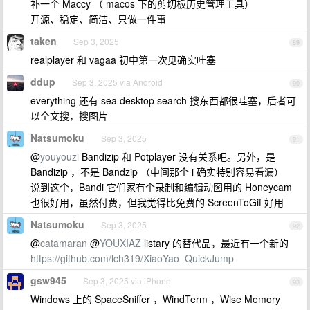
补一个 Maccy （ macos 下的剪切板历史管理工具）
开源、稳定、简洁、只做一件事
taken
Sep 3, 2025
89
realplayer 和 vagaa 初中第一次见确实哇塞
ddup
Sep 3, 2025 via Android
90
everything 还有 sea desktop search 搜东西都很哇塞，后者可
以全文搜，搜图片
Natsumoku
Sep 3, 2025
91
@
youyouzi
Bandizip 和 Potplayer 没有关系吧。另外，是
Bandizip ，不是 Bandzip （中间那个 i 确实特别容易看漏）
说到这个，Bandi 它们家有个录制和编辑动图用的 Honeycam
也很好用，虽然付费，但我觉得比免费的 ScreenToGif 好用
Natsumoku
Sep 3, 2025
92
@
catamaran
@
YOUXIAZ
listary 的替代品，最近有一个新的
https://github.com/lch319/XiaoYao_QuickJump
gsw945
Sep 3, 2025 via iPhone
93
Windows 上的 SpaceSniffer ，WindTerm ，Wise Memory