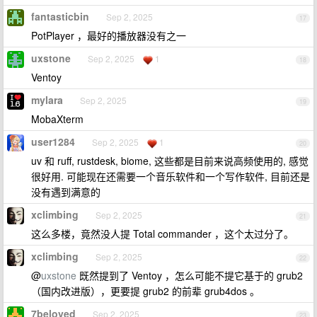
fantasticbin
Sep 2, 2025
17
PotPlayer ，最好的播放器没有之一
uxstone
Sep 2, 2025
1
18
Ventoy
mylara
Sep 2, 2025
19
MobaXterm
user1284
Sep 2, 2025
1
20
uv 和 ruff, rustdesk, biome, 这些都是目前来说高频使用的, 感觉
很好用. 可能现在还需要一个音乐软件和一个写作软件, 目前还是
没有遇到满意的
xclimbing
Sep 2, 2025
21
这么多楼，竟然没人提 Total commander ，这个太过分了。
xclimbing
Sep 2, 2025
22
@
uxstone
既然提到了 Ventoy ，怎么可能不提它基于的 grub2
（国内改进版），更要提 grub2 的前辈 grub4dos 。
7beloved
Sep 2, 2025
23