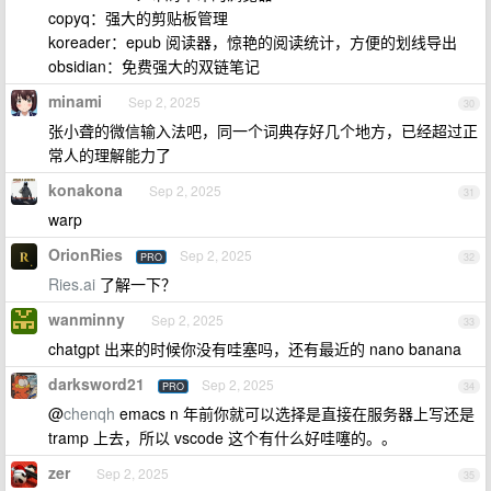
copyq：强大的剪贴板管理
koreader：epub 阅读器，惊艳的阅读统计，方便的划线导出
obsidian：免费强大的双链笔记
minami
Sep 2, 2025
30
张小聋的微信输入法吧，同一个词典存好几个地方，已经超过正
常人的理解能力了
konakona
Sep 2, 2025
31
warp
OrionRies
Sep 2, 2025
PRO
32
Ries.ai
了解一下？
wanminny
Sep 2, 2025
33
chatgpt 出来的时候你没有哇塞吗，还有最近的 nano banana
darksword21
Sep 2, 2025
PRO
34
@
chenqh
emacs n 年前你就可以选择是直接在服务器上写还是
tramp 上去，所以 vscode 这个有什么好哇噻的。。
zer
Sep 2, 2025
35