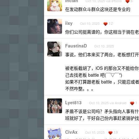
ihciah
6
Oct 10, 2025 via iPhone
在发动群众斗群众这块还是专业的
iixy
12
Oct 10, 2025
你们公司挺离谱的，你这相当于骑在老
FaustinaD
Oct 10, 2025
事说，他们本来买了两台，老板想打开看
被老板截胡了，iOS 的那台又不能给你
己去找老板 battle 吧(￣▽￣")
如果不打算跟老板 battle ，只能忍或
不然咋整。。。
Lyet813
1
Oct 10, 2025 via Android
矛盾不该是公司吗？矛头指向人事有什
班就好了，干好自己份内事赶紧骑驴找
CivAx
19
Oct 10, 2025