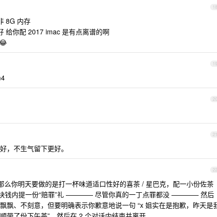
1
 8G 内存
你配 2017 imac 是有点离谱的啊
😂
1
4
2
2
好，不生气留下更好。
2
么你明天要做的是打一杯味道适口性好的喜茶 / 星巴克，配一小份佐茶
块钱内提一份“赔罪”礼 ———— 尽管你真的一丁点罪都没 ———— 然后
轻飘飘、不刻意，但要明确表示你歉意地说一句 “x 姐实在是抱歉，昨天是
带了份下午茶”，然后在 2 个对话内结束并离开。