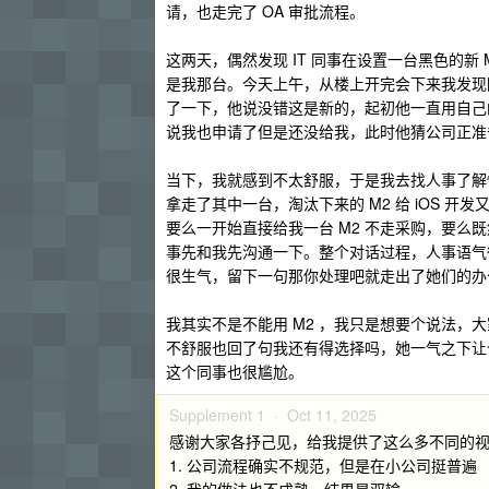
请，也走完了 OA 审批流程。
这两天，偶然发现 IT 同事在设置一台黑色的新 
是我那台。今天上午，从楼上开完会下来我发现隔
了一下，他说没错这是新的，起初他一直用自己
说我也申请了但是还没给我，此时他猜公司正准
当下，我就感到不太舒服，于是我去找人事了解
拿走了其中一台，淘汰下来的 M2 给 iOS 
要么一开始直接给我一台 M2 不走采购，要
事先和我先沟通一下。整个对话过程，人事语气
很生气，留下一句那你处理吧就走出了她们的办
我其实不是不能用 M2 ，我只是想要个说法
不舒服也回了句我还有得选择吗，她一气之下让今
这个同事也很尴尬。
Supplement 1 ·
Oct 11, 2025
感谢大家各抒己见，给我提供了这么多不同的
1. 公司流程确实不规范，但是在小公司挺普遍