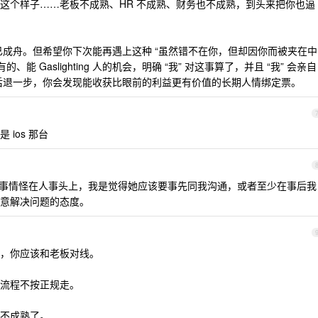
这个样子……老板不成熟、HR 不成熟、财务也不成熟，到头来把你也逼
木已成舟。但希望你下次能再遇上这种 “虽然错不在你，但却因你而被夹在中
能 Gaslighting 人的机会，明确 “我” 对这事算了，并且 “我” 会亲自
一马后退一步，你会发现能收获比眼前的利益更有价值的长期人情绑定票。
ios 那台
事情怪在人事头上，我是觉得她应该要事先同我沟通，或者至少在事后我
意解决问题的态度。
，你应该和老板对线。
流程不按正规走。
不成熟了。