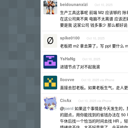
beidounanxizi
Oct 10, 2025
生产工具这事呢 前端 M2 应该够的 除非
在这公司爽不爽 电脑不太离谱 应该还好 给
要是我 这家公司 钱多事少 那么都好说
spike0100
Oct 10, 2025
老板把 m2 拿去算了，写 ppt 要什么 m
YsHaNg
Oct 10, 2025
进错节点了对不起我滚
lloovve
Oct 10, 2025 via iPhone
直接去怼老板。如果老板生气，走人更
CivAx
Oct 10, 2025 via iPhone
@
joenil
如果这个事情是今天发生的，那
的甜点，用你能找到的省钱办法在 50 
午休后找一个恰当的时间去找 HR ，
情绪收不住，太不好意思了，今天给你顺