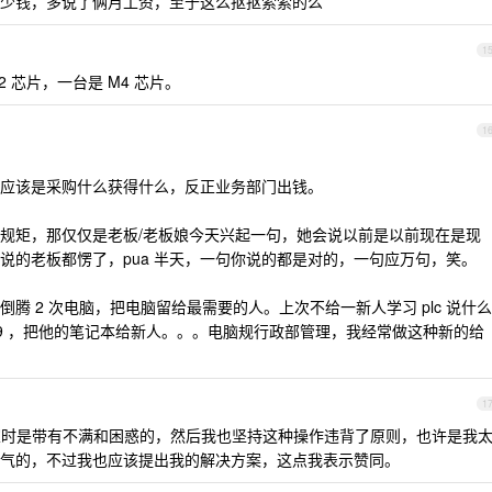
少钱，多说了俩月工资，至于这么抠抠索索的么
1
 M2 芯片，一台是 M4 芯片。
1
应该是采购什么获得什么，反正业务部门出钱。
规矩，那仅仅是老板/老板娘今天兴起一句，她会说以前是以前现在是现
说的老板都愣了，pua 半天，一句你说的都是对的，一句应万句，笑。
腾 2 次电脑，把电脑留给最需要的人。上次不给一新人学习 plc 说什么
 Y9 ，把他的笔记本给新人。。。电脑规行政部管理，我经常做这种新的给
1
时是带有不满和困惑的，然后我也坚持这种操作违背了原则，也许是我
气的，不过我也应该提出我的解决方案，这点我表示赞同。