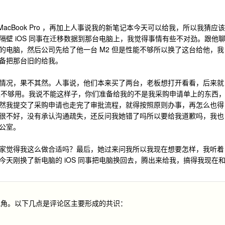
MacBook Pro ，再加上人事说我的新笔记本今天可以给我，所以我猜应该
壁 iOS 同事在迁移数据到那台电脑上，我觉得事情有些不对劲。跟他
的电脑，然后公司先给了他一台 M2 但是性能不够所以换了这台给他，我
备把那台旧的给我。
情况，果不其然。人事说，他们本来买了两台，老板想打开看看，后来就
开发又不够用。我说不能这样子，你们准备给我的不是我采购申请单上的东西
么既然我提交了采购申请也走完了审批流程，就得按照原则办事，再怎么也得
很不好，没有承认沟通疏失，还反问我她错了吗所以要给我道歉吗，我也
公室。
，大家觉得我这么做合适吗？最后，她过来问我所以我现在想要怎样，我听着
天刚换了新电脑的 iOS 同事把电脑换回去，腾出来给我，搞得我现在
视角。以下几点是评论区主要形成的共识：