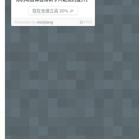
现在充值立返 20% 🎉
Promoted by
nicoljiang
PRO
聊
，
和