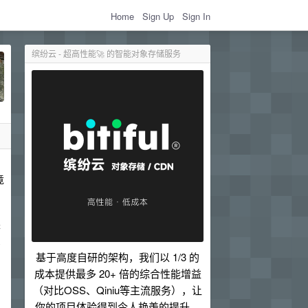
Home
Sign Up
Sign In
缤纷云 - 超高性能🚀 的智能对象存储服务
竟
采
只
基于高度自研的架构，我们以 1/3 的
成本提供最多 20+ 倍的综合性能增益
（对比OSS、Qiniu等主流服务），让
你的项目体验得到令人艳羡的提升。