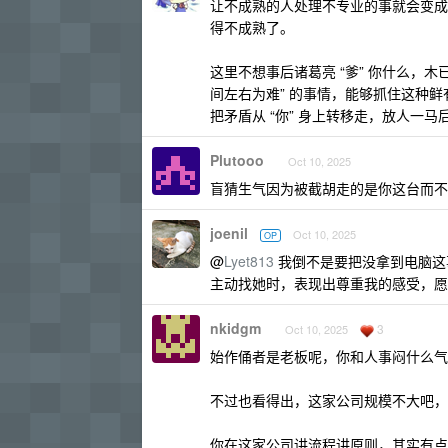
让不成熟的人处理不专业的事就会变成
得不成熟了。
这里不想事后诸葛亮 “爹” 你什么，
间左右为难” 的事情，能够抓住这种鲜有的、
把矛盾从 “你” 身上转移走，放人
Plutooo
Oct 10, 2025
盲猜生气因为被截胡走的是你这台而不是 
joenil
Oct 10, 2025
OP
@
Lyet813
我倒不是要把没拿到电脑这
主动找她时，表现出尊重我的感受，愿
nkidgm
3
Oct 10, 2025
始作俑者是老板呢，你和人事闷什么气
不过也看得出，这家公司规模不大吧，
你在这家公司讲流程讲原则，其实有点